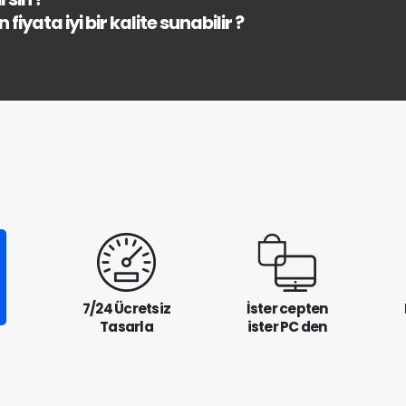
fiyata iyi bir kalite sunabilir ?
7/24 Ücretsiz
İster cepten
Tasarla
ister PC den