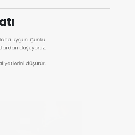
atı
 daha uygun. Çünkü
tlardan düşüyoruz.
iyetlerini düşürür.