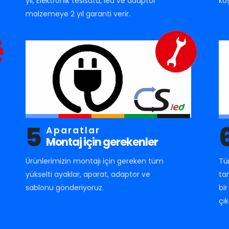
yıl, Elektronik tesisata, led ve adaptör
ko
malzemeye 2 yıl garanti verir.
5
Aparatlar
Montaj için gerekenler
Ürünlerimizin montajı için gereken tüm
Tü
yükselti ayaklar, aparat, adaptor ve
ta
sablonu gönderiyoruz.
bi
çık