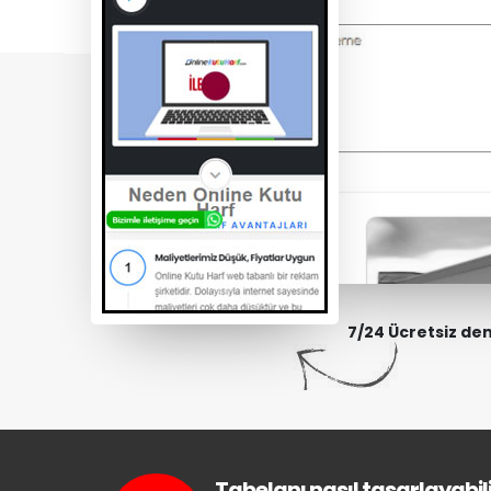
7/24 Ücretsiz de
Tabelanı nasıl tasarlayabili