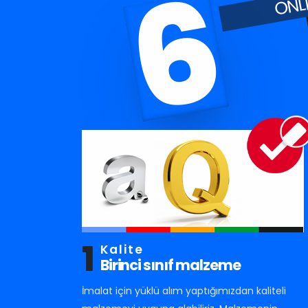
6
1
Kalite
Birinci sınıf malzeme
İmalat için yüklü alım yaptığımızdan kaliteli