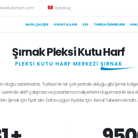
lineKutuHarf.com
Katalog
NASIL ÇALIŞIR
AVANTAJLARI
SSS
TABELA ÖRNEKLERI
HAK
Şırnak Pleksi Kutu Harf
PLEKSİ KUTU HARF MERKEZİ
ŞIRNAK
çin doğru adrestesiniz. Türkiye'nin bir çok yerinde olduğu gibi Şırnak bölge
 üzerinde aktif çalışması ve pazarlama maliyetlerini düşürmesi ile size 
zden
Şırnak
için fiyat alın. Daha uygun fiyatlar için
'Kendi Tabelanı Kendin 
1 +
950