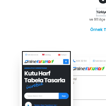
Türkiye
ve 911 ilç
Örnek T