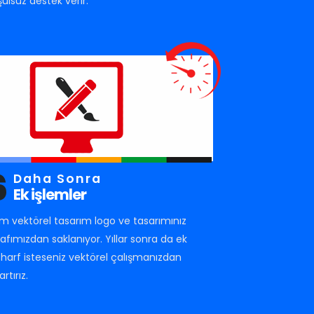
şulsuz destek verir.
6
Daha Sonra
Ek işlemler
m vektörel tasarım logo ve tasarımınız
rafımızdan saklanıyor. Yıllar sonra da ek
r harf isteseniz vektörel çalışmanızdan
artırız.