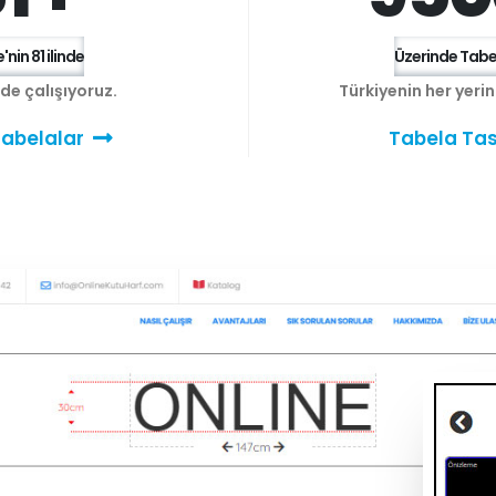
'nin 81 ilinde
Üzerinde Tabel
e de çalışıyoruz.
Türkiyenin her yeri
abelalar
Tabela Tas