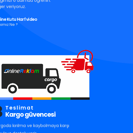
tığımızı 6 adımda öğrenin.
er veriyoruz.
ine Kutu Harf video
kımız Ne ?
3
Teslimat
Kargo güvencesi
rgoda kırılma ve kaybolmaya karşı