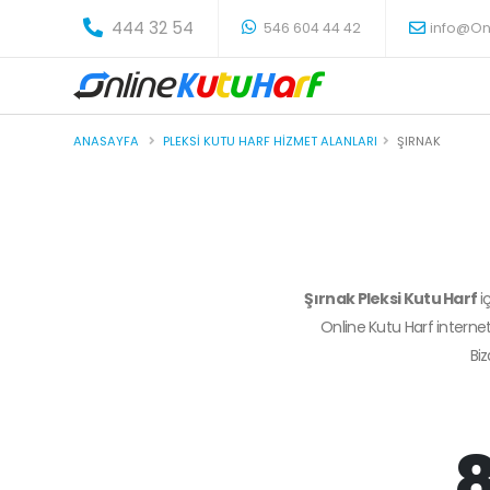
-
444 32 54
546 604 44 42
info@On
ANASAYFA
PLEKSI KUTU HARF HIZMET ALANLARI
ŞIRNAK
Şırnak Pleksi Kutu Harf
i
Online Kutu Harf internet
Bi
8