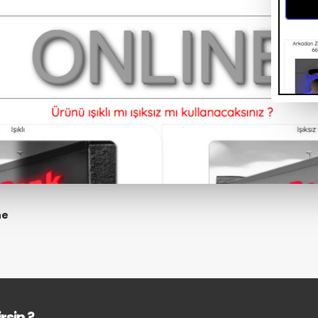
ne
rsin ?