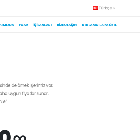
Türkçe
KIMIZDA
FUAR
İŞ İLANLARI
BIZE ULAŞIN
REKLAMCILARA ÖZEL
sinde de örnek işlerimiz var.
daha uygun fiyatlar sunar.
Tak'
0 ∞