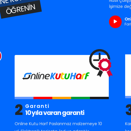
Nasıl çalış
ÖĞRENIN
İşimize değ
Onl
Far
2
Garanti
10 yıla varan garanti
Online Kutu Harf Paslanmaz malzemeye 10
Ka