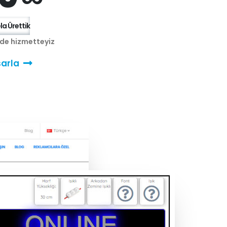
a Ürettik
nde hizmetteyiz
arla