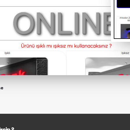
ne
rsin ?