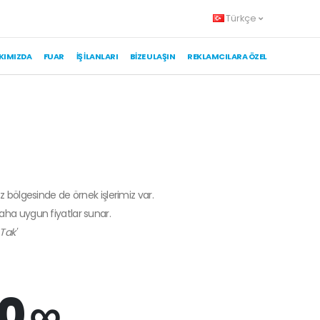
Türkçe
KIMIZDA
FUAR
İŞ İLANLARI
BIZE ULAŞIN
REKLAMCILARA ÖZEL
z bölgesinde de örnek işlerimiz var.
daha uygun fiyatlar sunar.
Tak'
0 ∞