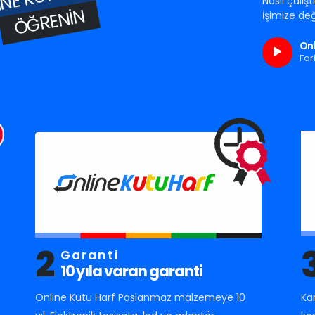
Nasıl çalış
ÖĞRENIN
İşimize değ
Onl
Far
2
Garanti
10 yıla varan garanti
Online Kutu Harf Paslanmaz malzemeye 10
Ka