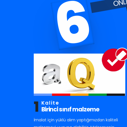
6
1
Kalite
Birinci sınıf malzeme
İmalat için yüklü alım yaptığımızdan kaliteli