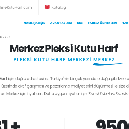
lineKutuHarf.com
Katalog
NASIL ÇALIŞIR
AVANTAJLARI
SSS
TABELA ÖRNEKLERI
HAK
MERKEZ
Merkez Pleksi Kutu Harf
PLEKSİ KUTU HARF MERKEZİ
MERKEZ
Harf
için doğru adrestesiniz. Türkiye'nin bir çok yerinde olduğu gibi Merke
 üzerinde aktif çalışması ve pazarlama maliyetlerini düşürmesi ile size 
den
Merkez
için fiyat alın. Daha uygun fiyatlar için
'Kendi Tabelanı Kendin 
1 +
950