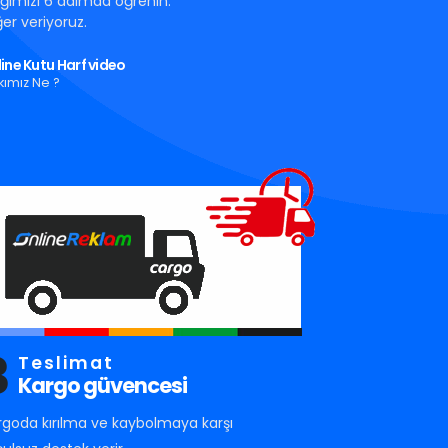
tığımızı 6 adımda öğrenin.
er veriyoruz.
ine Kutu Harf video
kımız Ne ?
3
Teslimat
Kargo güvencesi
rgoda kırılma ve kaybolmaya karşı