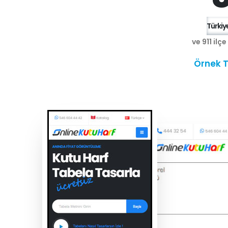
Türkiye
ve 911 ilç
Örnek T