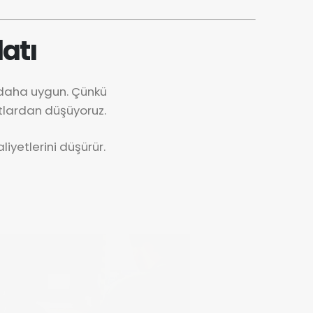
atı
 daha uygun. Çünkü
tlardan düşüyoruz.
iyetlerini düşürür.