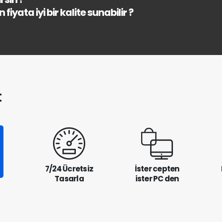
fiyata iyi bir kalite sunabilir ?
t
7/24 Ücretsiz
İster cepten
Tasarla
ister PC den