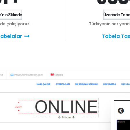
'nin 81 ilinde
Üzerinde Tabel
e de çalışıyoruz.
Türkiyenin her yeri
abelalar
Tabela Tas