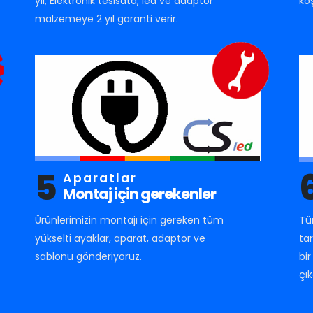
yıl, Elektronik tesisata, led ve adaptör
ko
malzemeye 2 yıl garanti verir.
5
Aparatlar
Montaj için gerekenler
Ürünlerimizin montajı için gereken tüm
Tü
yükselti ayaklar, aparat, adaptor ve
ta
sablonu gönderiyoruz.
bi
çık