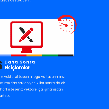
şulsuz destek verir.
6
Daha Sonra
Ek işlemler
m vektörel tasarım logo ve tasarımınız
rafımızdan saklanıyor. Yıllar sonra da ek
r harf isteseniz vektörel çalışmanızdan
artırız.