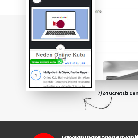
7/24 Ücretsiz de
Tabelanı nasıl tasarlayabili