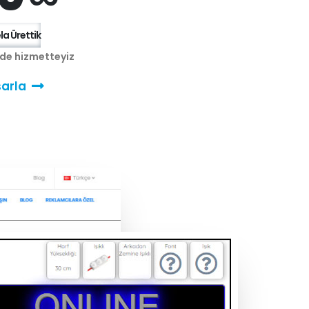
a Ürettik
nde hizmetteyiz
arla