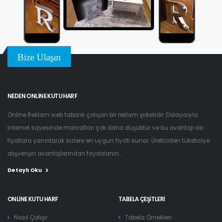
Bize Ulaşın
NEDEN ONLINE KUTU HARF
Online Reklam web tabanlı çalışan bir reklam şirketidir. Dolayısıyla
internet sayesinde masrafları çok daha düşüktür ve bu avantajı da
fiyatlara yansıtarak sizlere en uygun fiyatı sunar. Üreticiden tüketiciye
alışverişin avantajlarından faydalanın...
Detaylı Oku
ONLINE KUTU HARF
TABELA ÇEŞITLERI
Nasıl Çalışır
Tabela Örnekleri