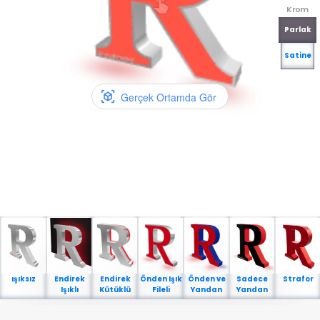
Krom
Parlak
Satine
Gerçek Ortamda Gör
ışıksız
Endirek
Endirek
Önden Işık
Önden ve
Sadece
Strafor
Işıklı
Kütüklü
Fileli
Yandan
Yandan