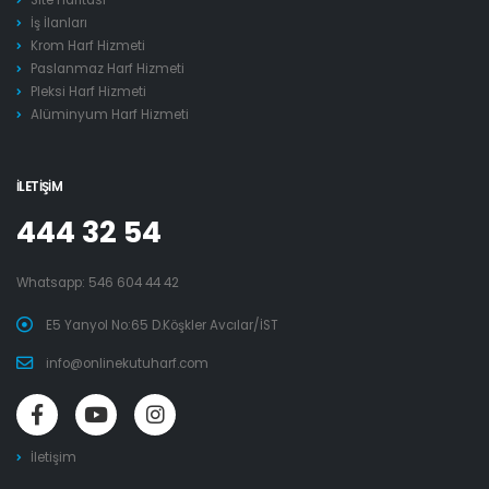
Site Haritası
İş İlanları
Krom Harf Hizmeti
Paslanmaz Harf Hizmeti
Pleksi Harf Hizmeti
Alüminyum Harf Hizmeti
İLETIŞIM
444 32 54
Whatsapp:
546 604 44 42
E5 Yanyol No:65 D.Köşkler Avcılar/İST
info@onlinekutuharf.com
İletişim