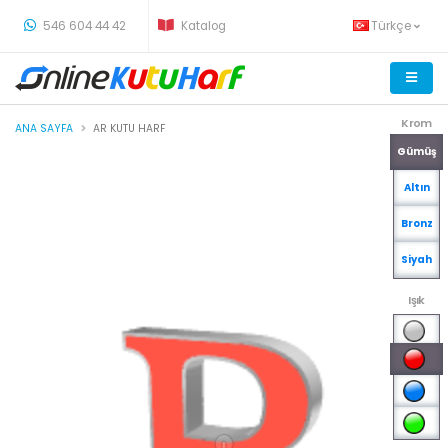
-
546 604 44 42
Katalog
Türkçe
Krom
ANA SAYFA
AR KUTU HARF
Gümüş
Altın
Bronz
Siyah
Işık