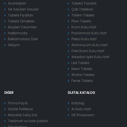
Avantajları
Tabela Tasarla
Sık Sorulan Sorular
Çatı Tabelası
Tabela Fiyatları
Totem Tabela
Tabela Örnekleri
Pilon Tabela
Müşteri Yorumları
Krom Kutu Harf
Hakkımızda
Paslanmaz Kutu Harf
Reklamcılara Özel
Pleksi Kutu Harf
İletişim
Alüminyum Kutu Harf
Fileli Krom Kutu Harf
Arkadan Işıklı Kutu Harf
Led Tabela
Neon Tabela
Strafor Tabela
Fener Tabela
DIĞER
DIJITAL KATALOG
Firma Kaydı
Katalog
Gizlilik Politikası
Ar Kutu Harf
Mesafeli Satış Söz.
VR Showroom
Teslimat ve İade Şartları