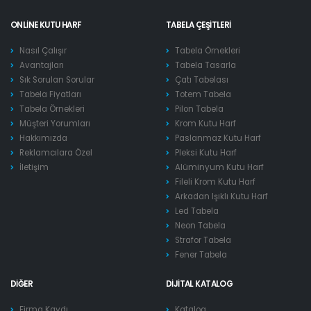
ONLINE KUTU HARF
TABELA ÇEŞITLERI
Nasıl Çalışır
Tabela Örnekleri
Avantajları
Tabela Tasarla
Sık Sorulan Sorular
Çatı Tabelası
Tabela Fiyatları
Totem Tabela
Tabela Örnekleri
Pilon Tabela
Müşteri Yorumları
Krom Kutu Harf
Hakkımızda
Paslanmaz Kutu Harf
Reklamcılara Özel
Pleksi Kutu Harf
İletişim
Alüminyum Kutu Harf
Fileli Krom Kutu Harf
Arkadan Işıklı Kutu Harf
Led Tabela
Neon Tabela
Strafor Tabela
Fener Tabela
DIĞER
DIJITAL KATALOG
Firma Kaydı
Katalog