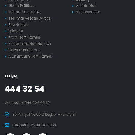
Gizlilik Politikası
Ar Kutu Harf
Mesafeli Satış Söz.
VR Showroom
Teslimat ve İade Şartları
Site Haritası
İş İlanları
Krom Harf Hizmeti
Paslanmaz Harf Hizmeti
Pleksi Harf Hizmeti
Alüminyum Harf Hizmeti
İLETIŞIM
444 32 54
Whatsapp:
546 604 44 42
E5 Yanyol No:65 D.Köşkler Avcılar/İST
info@onlinekutuharf.com