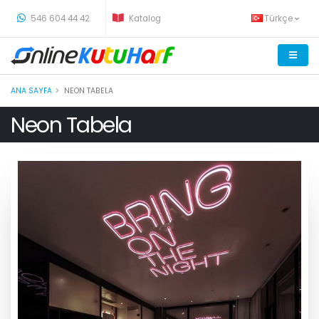
-
546 604 44 42
Katalog
Türkçe
ANA SAYFA
NEON TABELA
Neon Tabela