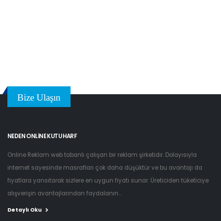
Bize Ulaşın
NEDEN ONLINE KUTU HARF
Online Reklam web tabanlı çalışan bir reklam şirketidir. Dolayısıyla
internet sayesinde masrafları çok daha düşüktür ve bu avantajı da
fiyatlara yansıtarak sizlere en uygun fiyatı sunar. Üreticiden tüketiciye
alışverişin avantajlarından faydalanın...
Detaylı Oku