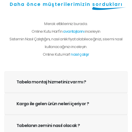
Daha önce müşterilerimizin
sordukları
Merak ettikleriniz burada.
Online Kutu Harf'in
avantajlarını
inceleyin
Sistemin Nasıl Çalıştığını, nasıl anlık fiyat alabileceğinizi, sisemi nasıl
kullanacağınızı inceleyin.
Online Kutu Harf
nasıl çalışır
Tabela montaj hizmetiniz var mı ?
Kargo ile gelen ürün neleri içeriyor ?
Tabelanın zemini nasıl olacak ?