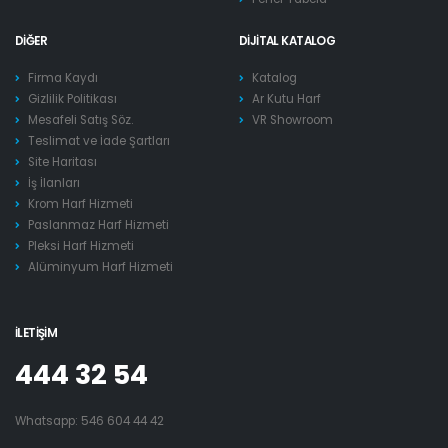
DIĞER
DIJITAL KATALOG
Firma Kaydı
Katalog
Gizlilik Politikası
Ar Kutu Harf
Mesafeli Satış Söz.
VR Showroom
Teslimat ve İade Şartları
Site Haritası
İş İlanları
Krom Harf Hizmeti
Paslanmaz Harf Hizmeti
Pleksi Harf Hizmeti
Alüminyum Harf Hizmeti
İLETIŞIM
444 32 54
Whatsapp:
546 604 44 42