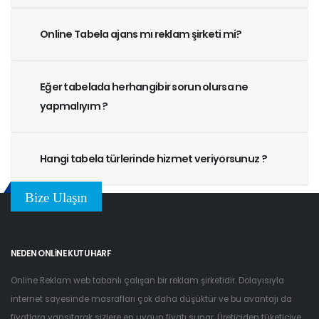
Online Tabela ajans mı reklam şirketi mi?
Eğer tabelada herhangibir sorun olursa ne
yapmalıyım ?
Hangi tabela türlerinde hizmet veriyorsunuz ?
Bize Ulaşın
NEDEN ONLINE KUTU HARF
Online Reklam web tabanlı çalışan bir reklam şirketidir. Dolayısıyla
internet sayesinde masrafları çok daha düşüktür ve bu avantajı da
fiyatlara yansıtarak sizlere en uygun fiyatı sunar. Üreticiden tüketiciye