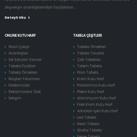
alışverişin avantajlarından faydalanın...
Detaylı Oku
ONLINE KUTU HARF
TABELA ÇEŞITLERI
Nasıl Çalışır
Tabela Örnekleri
Avantajları
Tabela Tasarla
Sık Sorulan Sorular
Çatı Tabelası
Tabela Fiyatları
Totem Tabela
Tabela Örnekleri
Pilon Tabela
Müşteri Yorumları
Krom Kutu Harf
Hakkımızda
Paslanmaz Kutu Harf
Reklamcılara Özel
Pleksi Kutu Harf
İletişim
Alüminyum Kutu Harf
Fileli Krom Kutu Harf
Arkadan Işıklı Kutu Harf
Led Tabela
Neon Tabela
Strafor Tabela
Fener Tabela