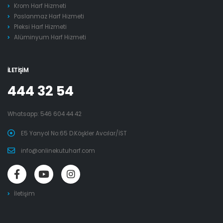
Krom Harf Hizmeti
Paslanmaz Harf Hizmeti
Pleksi Harf Hizmeti
Alüminyum Harf Hizmeti
İLETIŞIM
444 32 54
Whatsapp:
546 604 44 42
E5 Yanyol No:65 D.Köşkler Avcılar/İST
info@onlinekutuharf.com
İletişim