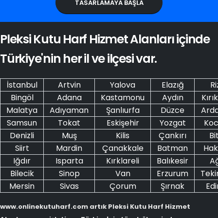
TASARLAMAYA BAŞLA
Pleksi Kutu Harf Hizmet Alanları içinde
Türkiye'nin her il ve ilçesi var.
İstanbul
Artvin
Yalova
Elazığ
Ri
Bingöl
Adana
Kastamonu
Aydın
Kırı
Malatya
Adıyaman
Şanlıurfa
Düzce
Ard
Samsun
Tokat
Eskişehir
Yozgat
Koc
Denizli
Muş
Kilis
Çankırı
Bit
Siirt
Mardin
Çanakkale
Batman
Hak
Iğdır
Isparta
Kırklareli
Balıkesir
Ağ
Bilecik
Sinop
Van
Erzurum
Teki
Mersin
Sivas
Çorum
Şırnak
Edi
www.onlinekutuharf.com artık Pleksi Kutu Harf Hizmet