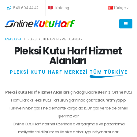
-
546 604 44 42
Katalog
Türkçe
ANASAYFA
PLEKSI KUTU HARF HIZMET ALANLARI
Pleksi Kutu Harf Hizmet
Alanları
PLEKSİ KUTU HARF MERKEZİ
TÜM TÜRKİYE
Pleksi Kutu Harf Hizmet Alanları
için doğru adrestesiniz. Online Kutu
Harf Olarak Pleksi Kutu Harf ürün gamında çok fazla üretim yapıp
Türkiye'nin bir çok iline demonte kargoladık. Bir çok yerde de örnek
işlerimiz var.
Online Kutu Harf internet üzerinde aktif çalışması ve pazarlama
maliyetlerini düşürmesi ile size daha uygun fiyatlar sunar.