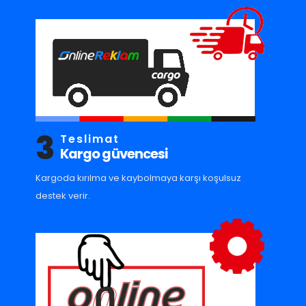
3
Teslimat
Kargo güvencesi
Kargoda kırılma ve kaybolmaya karşı koşulsuz
destek verir.