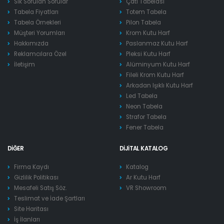
Sık Sorulan Sorular
Çatı Tabelası
Tabela Fiyatları
Totem Tabela
Tabela Örnekleri
Pilon Tabela
Müşteri Yorumları
Krom Kutu Harf
Hakkımızda
Paslanmaz Kutu Harf
Reklamcılara Özel
Pleksi Kutu Harf
İletişim
Alüminyum Kutu Harf
Fileli Krom Kutu Harf
Arkadan Işıklı Kutu Harf
Led Tabela
Neon Tabela
Strafor Tabela
Fener Tabela
DIĞER
DIJITAL KATALOG
Firma Kaydı
Katalog
Gizlilik Politikası
Ar Kutu Harf
Mesafeli Satış Söz.
VR Showroom
Teslimat ve İade Şartları
Site Haritası
İş İlanları