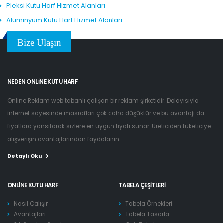
Pleksi Kutu Harf Hizmet Alanları
Alüminyum Kutu Harf Hizmet Alanları
Bize Ulaşın
NEDEN ONLINE KUTU HARF
Online Reklam web tabanlı çalışan bir reklam şirketidir. Dolayısıyla
internet sayesinde masrafları çok daha düşüktür ve bu avantajı da
fiyatlara yansıtarak sizlere en uygun fiyatı sunar. Üreticiden tüketiciye
alışverişin avantajlarından faydalanın...
Detaylı Oku
ONLINE KUTU HARF
TABELA ÇEŞITLERI
Nasıl Çalışır
Tabela Örnekleri
Avantajları
Tabela Tasarla