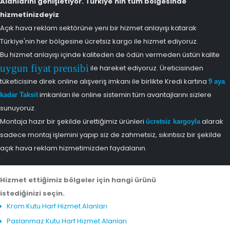
Alanlarını genişletiyor. Türkiye'nin tüm bölgesinde
hizmetinizdeyiz
Açık hava reklam sektörüne yeni bir hizmet anlayışı katarak
Türkiye'nin her bölgesine ücretsiz kargo ile hizmet ediyoruz.
Bu hizmet anlayışı içinde kaliteden de ödün vermeden üstün kalite
uygun fiyat prensibi
ile hareket ediyoruz. Üreticisinden
tüketicisine direk online alışveriş imkanı ile birlikte Kredi kartına
9 aya
imkanları ile online sistemin tüm avantajlarını sizlere
kadar Taksit
sunuyoruz.
Montaja hazır bir şekilde ürettiğimiz ürünleri
alarak
ücretsiz kargoyla
sadece montaj işlemini yapıp siz de zahmetsiz, sıkıntısız bir şekilde
açık hava reklam hizmetimizden faydalanın.
Hizmet ettiğimiz bölgeler için hangi ürünü
istediğinizi seçin.
Krom Kutu Harf Hizmet Alanları
Paslanmaz Kutu Harf Hizmet Alanları