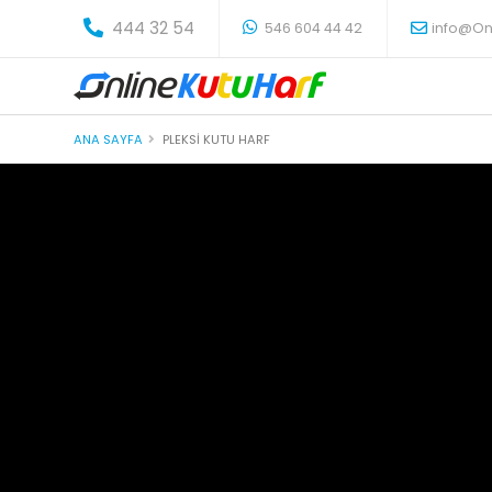
-
444 32 54
546 604 44 42
info@On
ANA SAYFA
PLEKSI KUTU HARF