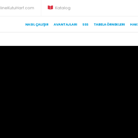
lineKutuHarf.com
Katalog
NASIL ÇALIŞIR
AVANTAJLARI
SSS
TABELA ÖRNEKLERI
HAK