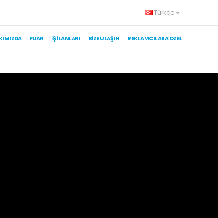
Türkçe
KIMIZDA
FUAR
İŞ İLANLARI
BIZE ULAŞIN
REKLAMCILARA ÖZEL