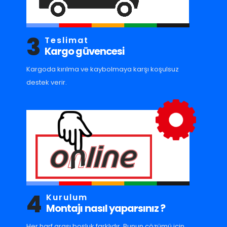
3
Teslimat
Kargo güvencesi
Kargoda kırılma ve kaybolmaya karşı koşulsuz
destek verir.
4
Kurulum
Montajı nasıl yaparsınız ?
Her harf arası boşluk farklıdır. Bunun çözümü için