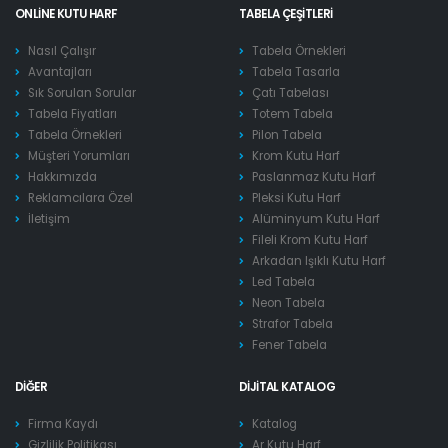
ONLINE KUTU HARF
TABELA ÇEŞITLERI
Nasıl Çalışır
Tabela Örnekleri
Avantajları
Tabela Tasarla
Sık Sorulan Sorular
Çatı Tabelası
Tabela Fiyatları
Totem Tabela
Tabela Örnekleri
Pilon Tabela
Müşteri Yorumları
Krom Kutu Harf
Hakkımızda
Paslanmaz Kutu Harf
Reklamcılara Özel
Pleksi Kutu Harf
İletişim
Alüminyum Kutu Harf
Fileli Krom Kutu Harf
Arkadan Işıklı Kutu Harf
Led Tabela
Neon Tabela
Strafor Tabela
Fener Tabela
DIĞER
DIJITAL KATALOG
Firma Kaydı
Katalog
Gizlilik Politikası
Ar Kutu Harf