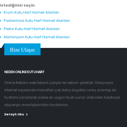
istediğinizi seçin.
Krom Kutu Harf Hizmet Alanları
Paslanmaz Kutu Harf Hizmet Alanları
Pleksi Kutu Harf Hizmet Alanları
Alüminyum Kutu Harf Hizmet Alanları
Bize Ulaşın
NEDEN ONLINE KUTU HARF
Online Reklam web tabanlı çalışan bir reklam şirketidir. Dolayısıyla
internet sayesinde masrafları çok daha düşüktür ve bu avantajı da
fiyatlara yansıtarak sizlere en uygun fiyatı sunar. Üreticiden tüketiciye
alışverişin avantajlarından faydalanın...
Detaylı Oku