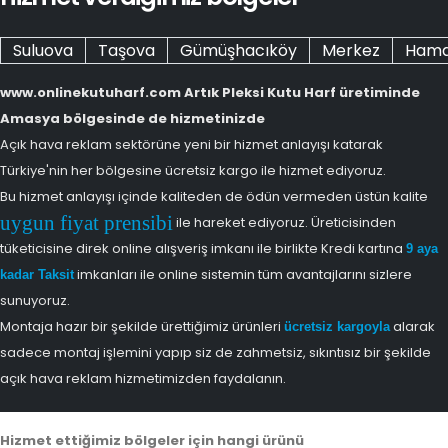
Suluova
Taşova
Gümüşhacıköy
Merkez
Ham
www.onlinekutuharf.com Artık Pleksi Kutu Harf üretiminde
Amasya bölgesinde de hizmetinizde
Açık hava reklam sektörüne yeni bir hizmet anlayışı katarak
Türkiye'nin her bölgesine ücretsiz kargo ile hizmet ediyoruz.
Bu hizmet anlayışı içinde kaliteden de ödün vermeden üstün kalite
uygun fiyat prensibi
ile hareket ediyoruz. Üreticisinden
tüketicisine direk online alışveriş imkanı ile birlikte Kredi kartına
9 aya
imkanları ile online sistemin tüm avantajlarını sizlere
kadar Taksit
sunuyoruz.
Montaja hazır bir şekilde ürettiğimiz ürünleri
alarak
ücretsiz kargoyla
sadece montaj işlemini yapıp siz de zahmetsiz, sıkıntısız bir şekilde
açık hava reklam hizmetimizden faydalanın.
Hizmet ettiğimiz bölgeler için hangi ürünü