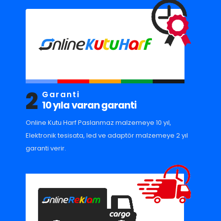
2
Garanti
10 yıla varan garanti
Online Kutu Harf Paslanmaz malzemeye 10 yıl,
Elektronik tesisata, led ve adaptör malzemeye 2 yıl
garanti verir.