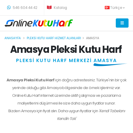
-
546 604 44 42
Katalog
Türkçe
ANASAYFA
PLEKSI KUTU HARF HIZMET ALANLARI
AMASYA
Amasya Pleksi Kutu Harf
PLEKSİ KUTU HARF MERKEZİ
AMASYA
Amasya Pleksi Kutu Harf
için doğru adrestesiniz. Türkiye'nin bir çok
yerinde olduğu gibi Amasya bölgesinde de örnek işlerimiz var.
Online Kutu Harf internet üzerinde aktif çalışması ve pazarlama
maliyetlerini düşürmesi ile size daha uygun fiyatlar sunar.
Bizden
Amasya
için fiyat alın. Daha uygun fiyatlar için
'Kendi Tabelanı
Kendin Tak'