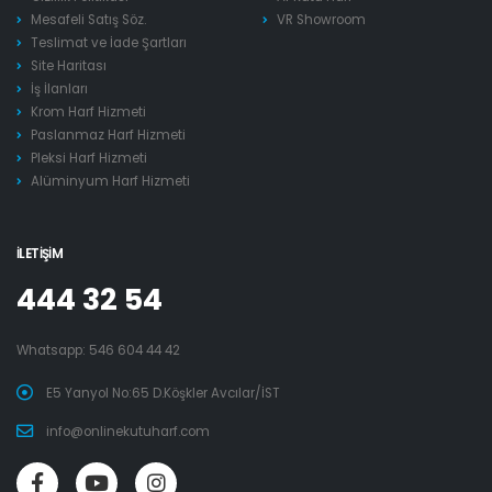
Mesafeli Satış Söz.
VR Showroom
Teslimat ve İade Şartları
Site Haritası
İş İlanları
Krom Harf Hizmeti
Paslanmaz Harf Hizmeti
Pleksi Harf Hizmeti
Alüminyum Harf Hizmeti
İLETIŞIM
444 32 54
Whatsapp:
546 604 44 42
E5 Yanyol No:65 D.Köşkler Avcılar/İST
info@onlinekutuharf.com