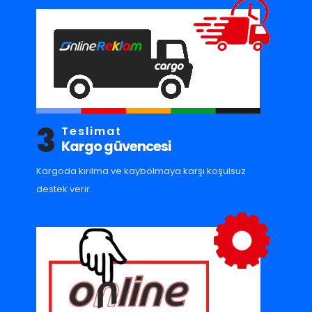
3
Teslimat
Kargo güvencesi
Kargoda kırılma ve kaybolmaya karşı koşulsuz
destek verir.