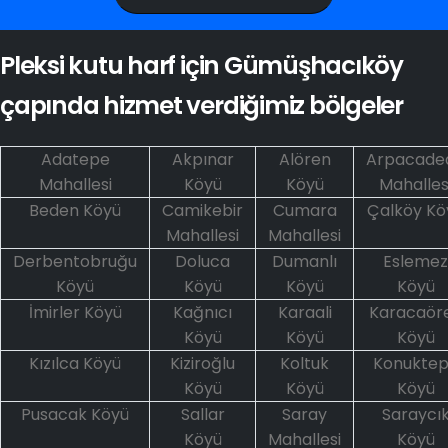
Pleksi kutu harf için Gümüşhacıköy
çapında hizmet verdiğimiz bölgeler
Adatepe
Akpınar
Alören
Arpacade
Mahallesi
Köyü
Köyü
Mahalles
Beden Köyü
Camikebir
Cumara
Çalköy Kö
Mahallesi
Mahallesi
Derbentobruğu
Doluca
Dumanlı
Eslemez
Köyü
Köyü
Köyü
Köyü
İmirler Köyü
Kağnıcı
Karaali
Karacaör
Köyü
Köyü
Köyü
Kızılca Köyü
Kiziroğlu
Koltuk
Konukte
Köyü
Köyü
Köyü
Pusacak Köyü
Sallar
Saray
Saraycı
Köyü
Mahallesi
Köyü