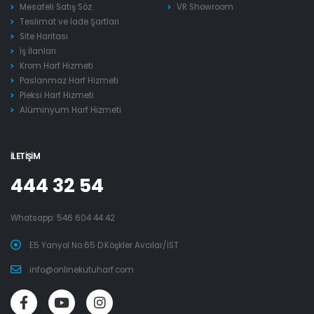
Mesafeli Satış Söz.
VR Showroom
Teslimat ve İade Şartları
Site Haritası
İş İlanları
Krom Harf Hizmeti
Paslanmaz Harf Hizmeti
Pleksi Harf Hizmeti
Alüminyum Harf Hizmeti
İLETIŞIM
444 32 54
Whatsapp:
546 604 44 42
E5 Yanyol No:65 D.Köşkler Avcılar/İST
info@onlinekutuharf.com