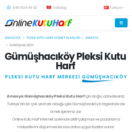
-
546 604 44 42
Katalog
Türkçe
ANASAYFA
PLEKSI KUTU HARF HIZMET ALANLARI
AMASYA
GÜMÜŞHACIKÖY
Gümüşhacıköy Pleksi Kutu
Harf
PLEKSİ KUTU HARF MERKEZİ
GÜMÜŞHACIKÖY
Amasya Gümüşhacıköy Pleksi Kutu Harf
için doğru adrestesiniz.
Türkiye'nin bir çok yerinde olduğu gibi Gümüşhacıköy bölgesinde de
örnek işlerimiz var.
Online Kutu Harf internet üzerinde aktif çalışması ve pazarlama
maliyetlerini düşürmesi ile size daha uygun fiyatlar sunar.