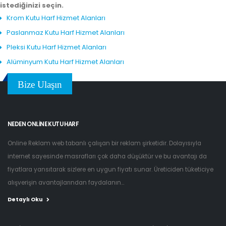
istediğinizi seçin.
Krom Kutu Harf Hizmet Alanları
Paslanmaz Kutu Harf Hizmet Alanları
Pleksi Kutu Harf Hizmet Alanları
Alüminyum Kutu Harf Hizmet Alanları
Bize Ulaşın
NEDEN ONLINE KUTU HARF
Online Reklam web tabanlı çalışan bir reklam şirketidir. Dolayısıyla
internet sayesinde masrafları çok daha düşüktür ve bu avantajı da
fiyatlara yansıtarak sizlere en uygun fiyatı sunar. Üreticiden tüketiciye
alışverişin avantajlarından faydalanın...
Detaylı Oku