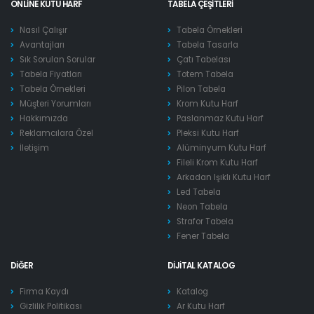
ONLINE KUTU HARF
TABELA ÇEŞITLERI
Nasıl Çalışır
Tabela Örnekleri
Avantajları
Tabela Tasarla
Sık Sorulan Sorular
Çatı Tabelası
Tabela Fiyatları
Totem Tabela
Tabela Örnekleri
Pilon Tabela
Müşteri Yorumları
Krom Kutu Harf
Hakkımızda
Paslanmaz Kutu Harf
Reklamcılara Özel
Pleksi Kutu Harf
İletişim
Alüminyum Kutu Harf
Fileli Krom Kutu Harf
Arkadan Işıklı Kutu Harf
Led Tabela
Neon Tabela
Strafor Tabela
Fener Tabela
DIĞER
DIJITAL KATALOG
Firma Kaydı
Katalog
Gizlilik Politikası
Ar Kutu Harf