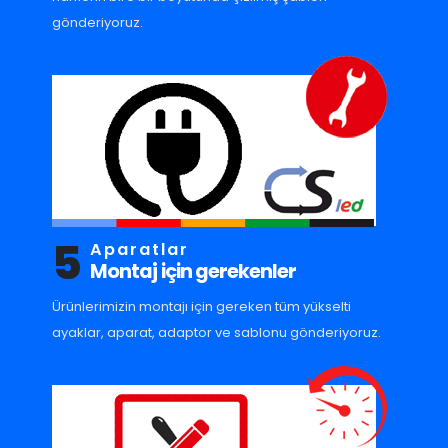
gönderiyoruz.
5
Aparatlar
Montaj için gerekenler
Ürünlerimizin montajı için gereken tüm yükselti
ayaklar, aparat, adaptor ve sablonu gönderiyoruz.