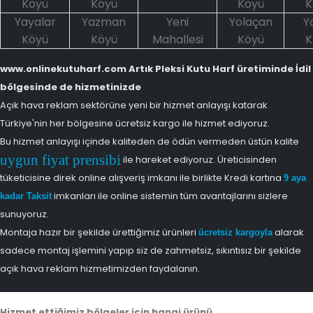
Köyü
Köyü
Köyü
K
Yayalar
Yazman
Yeni
Yolaçan
Y
Köyü
Köyü
Mahallesi
Köyü
K
www.onlinekutuharf.com Artık Pleksi Kutu Harf üretiminde İdil
bölgesinde de hizmetinizde
Açık hava reklam sektörüne yeni bir hizmet anlayışı katarak
Türkiye'nin her bölgesine ücretsiz kargo ile hizmet ediyoruz.
Bu hizmet anlayışı içinde kaliteden de ödün vermeden üstün kalite
uygun fiyat prensibi
ile hareket ediyoruz. Üreticisinden
tüketicisine direk online alışveriş imkanı ile birlikte Kredi kartına
9 aya
imkanları ile online sistemin tüm avantajlarını sizlere
kadar Taksit
sunuyoruz.
Montaja hazır bir şekilde ürettiğimiz ürünleri
alarak
ücretsiz kargoyla
sadece montaj işlemini yapıp siz de zahmetsiz, sıkıntısız bir şekilde
açık hava reklam hizmetimizden faydalanın.
Hizmet ettiğimiz bölgeler için hangi ürünü