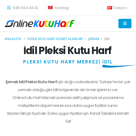
-
546 604 44 42
Katalog
Türkçe
ANASAYFA
PLEKSI KUTU HARF HIZMET ALANLARI
ŞIRNAK
İDIL
İdil Pleksi Kutu Harf
PLEKSİ KUTU HARF MERKEZİ
İDİL
Şırnak İdil Pleksi Kutu Harf
için doğru adrestesiniz. Türkiye'nin bir çok
yerinde olduğu gibi İdil bölgesinde de örnek işlerimiz var.
Online Kutu Harf internet üzerinde aktif çalışması ve pazarlama
maliyetlerini düşürmesi ile size daha uygun fiyatlar sunar.
Bizden
İdil
için fiyat alın. Daha uygun fiyatlar için
'Kendi Tabelanı Kendin
Tak'