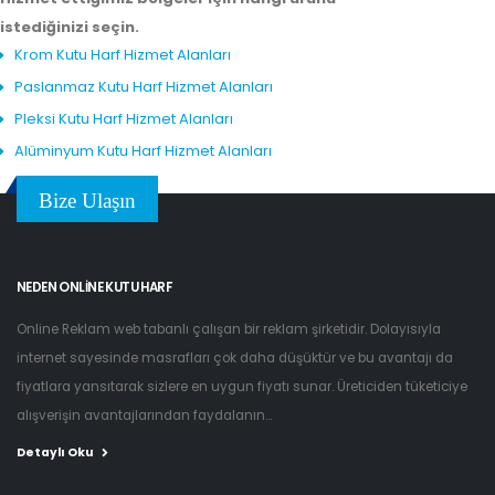
istediğinizi seçin.
Krom Kutu Harf Hizmet Alanları
Paslanmaz Kutu Harf Hizmet Alanları
Pleksi Kutu Harf Hizmet Alanları
Alüminyum Kutu Harf Hizmet Alanları
Bize Ulaşın
NEDEN ONLINE KUTU HARF
Online Reklam web tabanlı çalışan bir reklam şirketidir. Dolayısıyla
internet sayesinde masrafları çok daha düşüktür ve bu avantajı da
fiyatlara yansıtarak sizlere en uygun fiyatı sunar. Üreticiden tüketiciye
alışverişin avantajlarından faydalanın...
Detaylı Oku