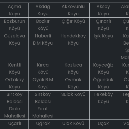
Açma
Akdağ
Akkoyunlu
Aksoy
Ala
Köyü
Köyü
Köyü
Köyü
K
Bozburun
Bozkır
Çığır Köyü
Çınarlı
Çu
Köyü
Köyü
Köyü
K
Güzelova
Haberli
Hendekköy
Işık Köyü
Ka
Köyü
B.M Köyü
Köyü
Be
Ş
Mah
Kentli
Kırca
Kozluca
Köyceğiz
Kur
Köyü
Köyü
Köyü
Köyü
K
Ortaköy
Oyalı B.M
Oymak
Öğündük
Ö
Köyü
Köyü
Köyü
Köyü
K
Sırtköy
Sırtköy
Sulak Köyü
Tekeköy
Te
Beldesi
Beldesi
Köyü
K
Dicle
Fırat
Mahallesi
Mahallesi
Uçarlı
Uğrak
Ulak Köyü
Üçok
Va