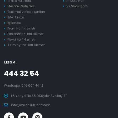
Gizlilik Politikası
Ar Kutu Harf
Mesafeli Satış Söz.
VR Showroom
Teslimat ve İade Şartları
Site Haritası
İş İlanları
Krom Harf Hizmeti
Paslanmaz Harf Hizmeti
Pleksi Harf Hizmeti
Alüminyum Harf Hizmeti
İLETIŞIM
444 32 54
Whatsapp:
546 604 44 42
E5 Yanyol No:65 D.Köşkler Avcılar/İST
info@onlinekutuharf.com