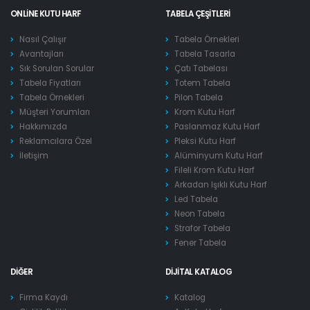
ONLINE KUTU HARF
TABELA ÇEŞITLERI
Nasıl Çalışır
Tabela Örnekleri
Avantajları
Tabela Tasarla
Sık Sorulan Sorular
Çatı Tabelası
Tabela Fiyatları
Totem Tabela
Tabela Örnekleri
Pilon Tabela
Müşteri Yorumları
Krom Kutu Harf
Hakkımızda
Paslanmaz Kutu Harf
Reklamcılara Özel
Pleksi Kutu Harf
İletişim
Alüminyum Kutu Harf
Fileli Krom Kutu Harf
Arkadan Işıklı Kutu Harf
Led Tabela
Neon Tabela
Strafor Tabela
Fener Tabela
DIĞER
DIJITAL KATALOG
Firma Kaydı
Katalog