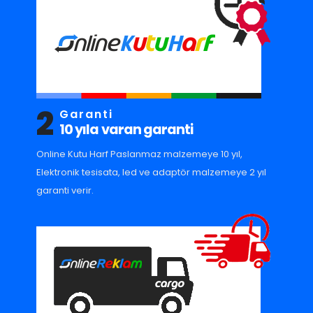
2
Garanti
10 yıla varan garanti
Online Kutu Harf Paslanmaz malzemeye 10 yıl,
Elektronik tesisata, led ve adaptör malzemeye 2 yıl
garanti verir.