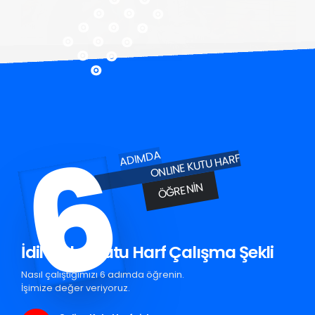
6
ADIMDA
ONLINE KUTU HARF
ÖĞRENIN
İdil Pleksi Kutu Harf Çalışma Şekli
Nasıl çalıştığımızı 6 adımda öğrenin.
İşimize değer veriyoruz.