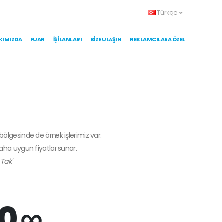
Türkçe
KIMIZDA
FUAR
İŞ İLANLARI
BIZE ULAŞIN
REKLAMCILARA ÖZEL
 bölgesinde de örnek işlerimiz var.
daha uygun fiyatlar sunar.
Tak'
0 ∞