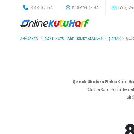
-
444 32 54
546 604 44 42
info@On
ANASAYFA
PLEKSI KUTU HARF HIZMET ALANLARI
ŞIRNAK
ULU
Şırnak Uludere Pleksi Kutu H
Online Kutu Harf internet
Biz
8