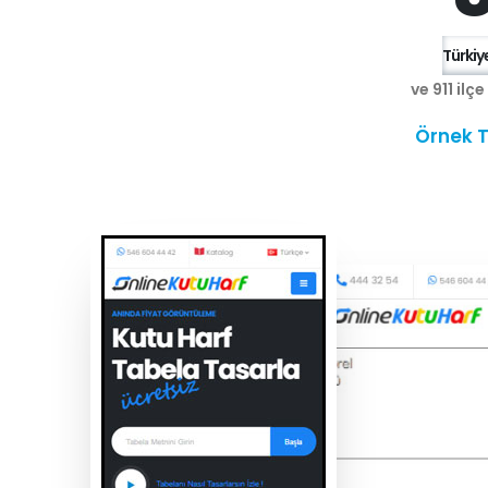
Türkiye
ve 911 ilç
Örnek T