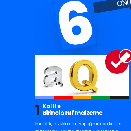
6
1
Kalite
Birinci sınıf malzeme
İmalat için yüklü alım yaptığımızdan kaliteli