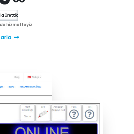
a Ürettik
nde hizmetteyiz
arla