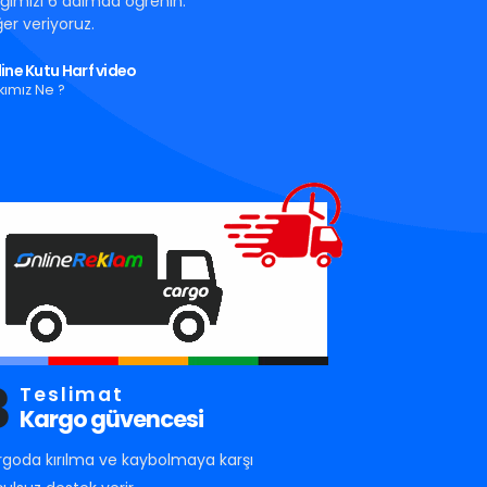
tığımızı 6 adımda öğrenin.
er veriyoruz.
ine Kutu Harf video
kımız Ne ?
3
Teslimat
Kargo güvencesi
rgoda kırılma ve kaybolmaya karşı