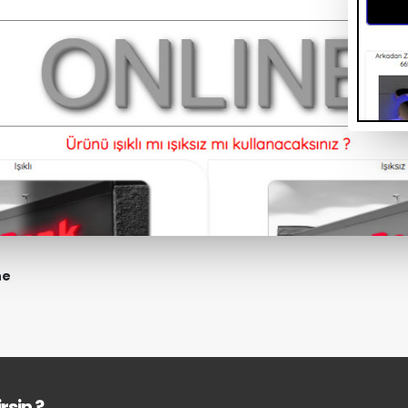
ne
rsin ?