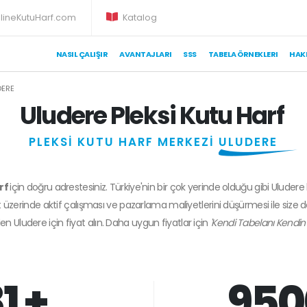
lineKutuHarf.com
Katalog
NASIL ÇALIŞIR
AVANTAJLARI
SSS
TABELA ÖRNEKLERI
HAK
DERE
Uludere Pleksi Kutu Harf
PLEKSİ KUTU HARF MERKEZİ
ULUDERE
arf
için doğru adrestesiniz. Türkiye'nin bir çok yerinde olduğu gibi Uludere
 üzerinde aktif çalışması ve pazarlama maliyetlerini düşürmesi ile size 
den
Uludere
için fiyat alın. Daha uygun fiyatlar için
'Kendi Tabelanı Kendin 
1 +
950