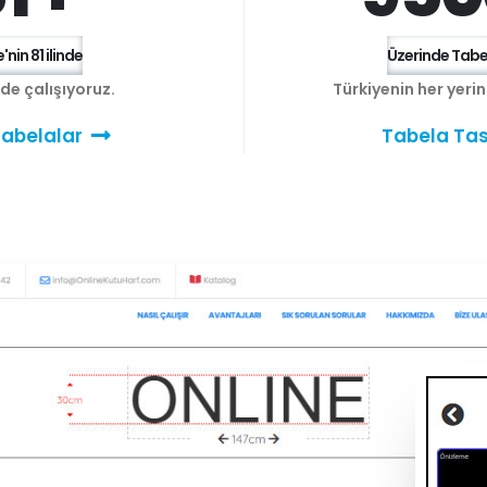
'nin 81 ilinde
Üzerinde Tabel
e de çalışıyoruz.
Türkiyenin her yeri
abelalar
Tabela Tas