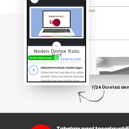
7/24 Ücretsiz de
Tabelanı nasıl tasarlayabili