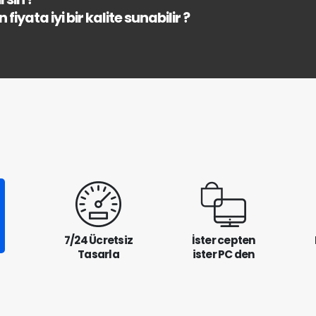
fiyata iyi bir kalite sunabilir ?
7/24 Ücretsiz
İster cepten
Tasarla
ister PC den