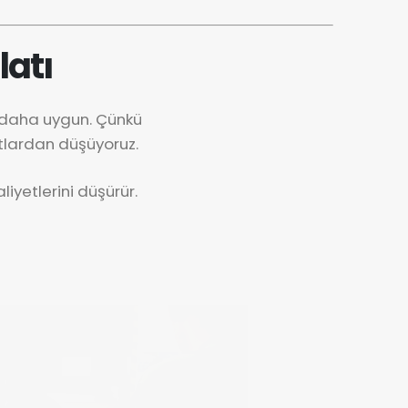
latı
k daha uygun. Çünkü
tlardan düşüyoruz.
iyetlerini düşürür.