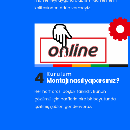
malzemeyi uyguna alabiliriz. Malzemenin
kalitesinden ödün vermeyiz.
4
Kurulum
Montajı nasıl yaparsınız ?
Her harf arası boşluk farklıdır. Bunun
çözümü için harflerin bire bir boyutunda
çizilmiş şablon gönderiyoruz.