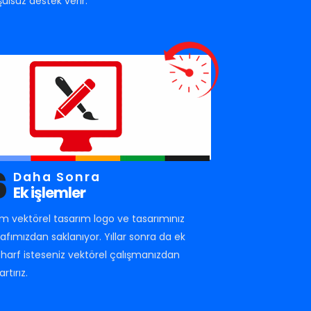
şulsuz destek verir.
6
Daha Sonra
Ek işlemler
m vektörel tasarım logo ve tasarımınız
rafımızdan saklanıyor. Yıllar sonra da ek
r harf isteseniz vektörel çalışmanızdan
artırız.