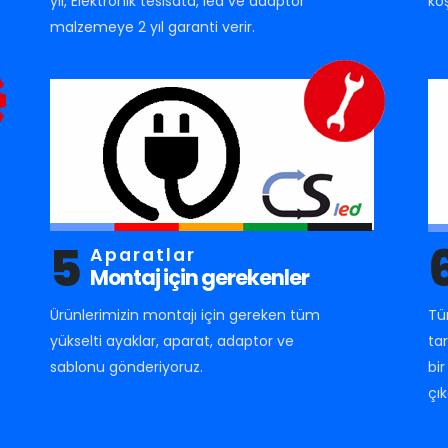
yıl, Elektronik tesisata, led ve adaptör
ko
malzemeye 2 yıl garanti verir.
5
Aparatlar
Montaj için gerekenler
Ürünlerimizin montajı için gereken tüm
Tü
yükselti ayaklar, aparat, adaptor ve
ta
sablonu gönderiyoruz.
bi
çık