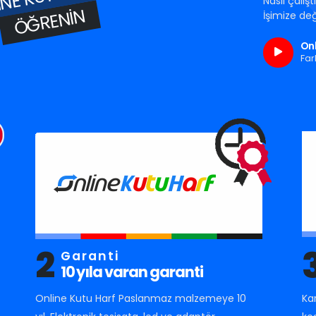
Nasıl çalış
ÖĞRENIN
İşimize değ
Onl
Far
2
Garanti
10 yıla varan garanti
Online Kutu Harf Paslanmaz malzemeye 10
Ka