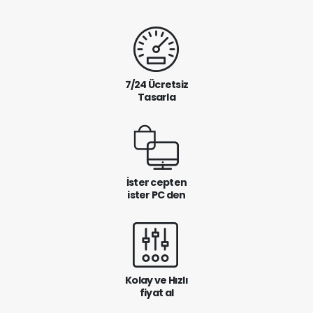
7/24 Ücretsiz
Tasarla
İster cepten
ister PC den
Kolay ve Hızlı
fiyat al