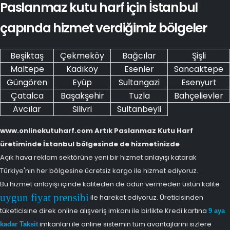
Paslanmaz kutu harf için İstanbul
çapında hizmet verdiğimiz bölgeler
Beşiktaş
Çekmeköy
Bağcılar
Şişli
Maltepe
Kadıköy
Esenler
Sancaktepe
Güngören
Eyüp
Sultangazi
Esenyurt
Çatalca
Başakşehir
Tuzla
Bahçelievler
Avcılar
Silivri
Sultanbeyli
www.onlinekutuharf.com Artık Paslanmaz Kutu Harf
üretiminde İstanbul bölgesinde de hizmetinizde
Açık hava reklam sektörüne yeni bir hizmet anlayışı katarak
Türkiye'nin her bölgesine ücretsiz kargo ile hizmet ediyoruz.
Bu hizmet anlayışı içinde kaliteden de ödün vermeden üstün kalite
uygun fiyat prensibi
ile hareket ediyoruz. Üreticisinden
tüketicisine direk online alışveriş imkanı ile birlikte Kredi kartına
9 aya
imkanları ile online sistemin tüm avantajlarını sizlere
kadar Taksit