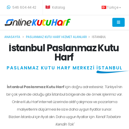
-
546 604 44 42
Katalog
Türkçe
ANASAYFA
PASLANMAZ KUTU HARF HIZMET ALANLARI
İSTANBUL
İstanbul Paslanmaz Kutu
Harf
PASLANMAZ KUTU HARF MERKEZİ
İSTANBUL
İstanbul Paslanmaz Kutu Harf
için doğru adrestesiniz. Türkiye'nin
bir çok yerinde olduğu gibi İstanbul bölgesinde de örnek işlerimiz var.
Online Kutu Harf internet üzerinde aktif çalışması ve pazarlama
maliyetlerini düşürmesi ile size daha uygun fiyatlar sunar.
Bizden
İstanbul
için fiyat alın. Daha uygun fiyatlar için
'Kendi Tabelanı
Kendin Tak'