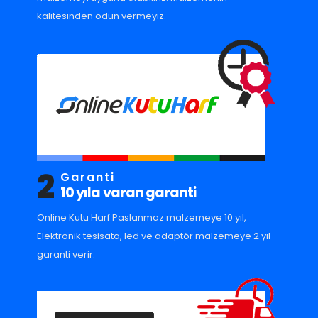
kalitesinden ödün vermeyiz.
2
Garanti
10 yıla varan garanti
Online Kutu Harf Paslanmaz malzemeye 10 yıl,
Elektronik tesisata, led ve adaptör malzemeye 2 yıl
garanti verir.