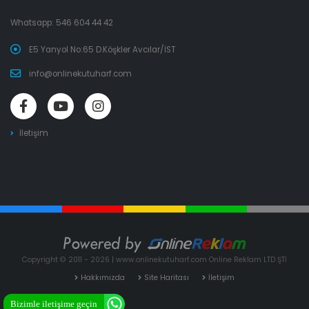
Whatsapp:
546 604 44 42
E5 Yanyol No:65 D.Köşkler Avcılar/İST
info@onlinekutuharf.com
İletişim
Copyright © 2011 - 2026 | www.onlinekutuharf.com Online Reklam LTD ŞTİ
Hakkımızda
Site Haritası
İletişim
Bizimle iletişime geçin