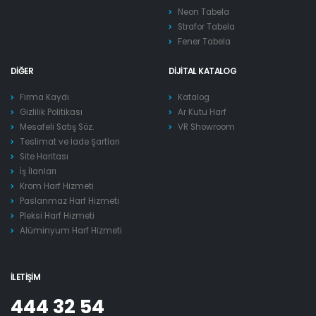
Neon Tabela
Strafor Tabela
Fener Tabela
DIĞER
DIJITAL KATALOG
Firma Kaydı
Katalog
Gizlilik Politikası
Ar Kutu Harf
Mesafeli Satış Söz.
VR Showroom
Teslimat ve İade Şartları
Site Haritası
İş İlanları
Krom Harf Hizmeti
Paslanmaz Harf Hizmeti
Pleksi Harf Hizmeti
Alüminyum Harf Hizmeti
İLETIŞIM
444 32 54