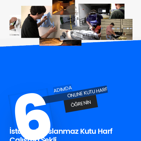
6
ADIMDA
ONLINE KUTU HARF
ÖĞRENIN
İstanbul Paslanmaz Kutu Harf
Çalışma Şekli