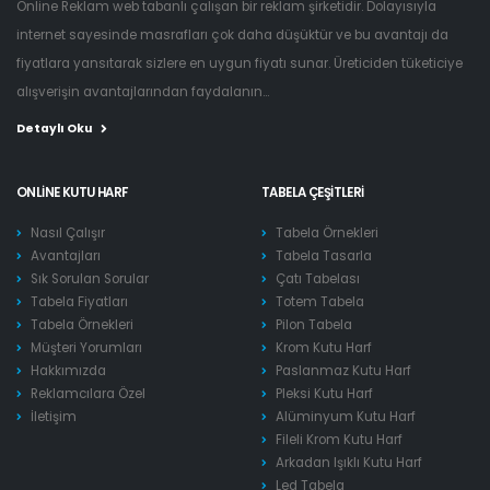
Online Reklam web tabanlı çalışan bir reklam şirketidir. Dolayısıyla
internet sayesinde masrafları çok daha düşüktür ve bu avantajı da
fiyatlara yansıtarak sizlere en uygun fiyatı sunar. Üreticiden tüketiciye
alışverişin avantajlarından faydalanın...
Detaylı Oku
ONLINE KUTU HARF
TABELA ÇEŞITLERI
Nasıl Çalışır
Tabela Örnekleri
Avantajları
Tabela Tasarla
Sık Sorulan Sorular
Çatı Tabelası
Tabela Fiyatları
Totem Tabela
Tabela Örnekleri
Pilon Tabela
Müşteri Yorumları
Krom Kutu Harf
Hakkımızda
Paslanmaz Kutu Harf
Reklamcılara Özel
Pleksi Kutu Harf
İletişim
Alüminyum Kutu Harf
Fileli Krom Kutu Harf
Arkadan Işıklı Kutu Harf
Led Tabela