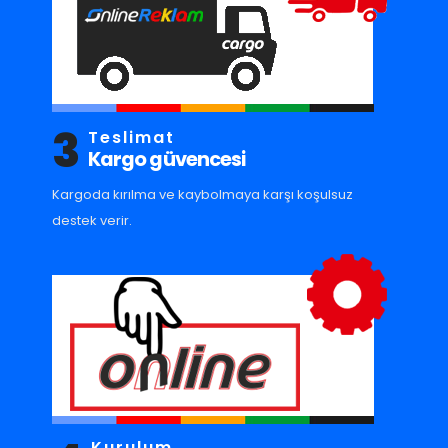
3
Teslimat
Kargo güvencesi
Kargoda kırılma ve kaybolmaya karşı koşulsuz
destek verir.
Kurulum