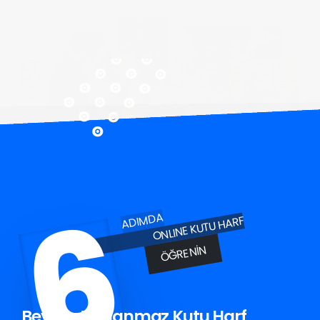
6
ADIMDA
ONLINE KUTU HARF
ÖĞRENIN
Beykoz Paslanmaz Kutu Harf