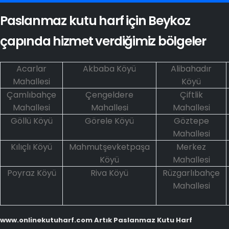
Paslanmaz kutu harf için Beykoz
çapında hizmet verdiğimiz bölgeler
Acarlar
Akbaba Köyü
Alibahadır
Mahallesi
Köyü
Çamlıbahçe
Çengeldere
Çiftlik
Mahallesi
Mahallesi
Mahallesi
Göllü Köyü
Görele Köyü
Göztepe
Mahallesi
Kılıçlı Köyü
Mahmutşevketpaşa
Merkez
Köyü
Mahallesi
Poyraz Köyü
Riva Köyü
Rüzgarlıbahçe
Mahallesi
www.onlinekutuharf.com Artık Paslanmaz Kutu Harf