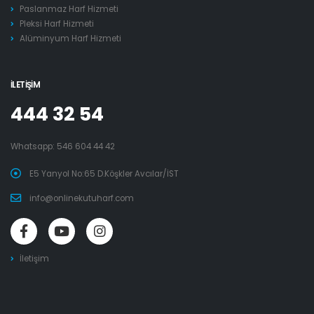
Paslanmaz Harf Hizmeti
Pleksi Harf Hizmeti
Alüminyum Harf Hizmeti
İLETIŞIM
444 32 54
Whatsapp:
546 604 44 42
E5 Yanyol No:65 D.Köşkler Avcılar/İST
info@onlinekutuharf.com
İletişim