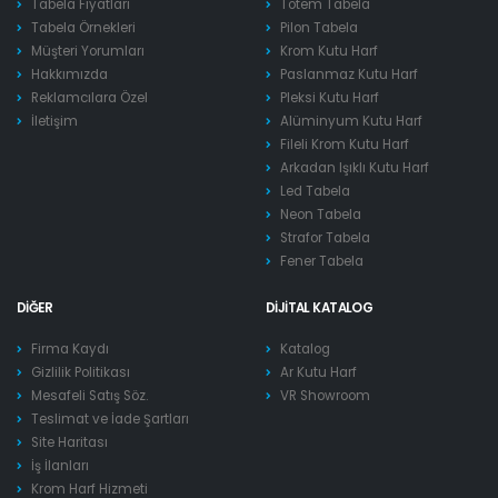
Tabela Fiyatları
Totem Tabela
Tabela Örnekleri
Pilon Tabela
Müşteri Yorumları
Krom Kutu Harf
Hakkımızda
Paslanmaz Kutu Harf
Reklamcılara Özel
Pleksi Kutu Harf
İletişim
Alüminyum Kutu Harf
Fileli Krom Kutu Harf
Arkadan Işıklı Kutu Harf
Led Tabela
Neon Tabela
Strafor Tabela
Fener Tabela
DIĞER
DIJITAL KATALOG
Firma Kaydı
Katalog
Gizlilik Politikası
Ar Kutu Harf
Mesafeli Satış Söz.
VR Showroom
Teslimat ve İade Şartları
Site Haritası
İş İlanları
Krom Harf Hizmeti