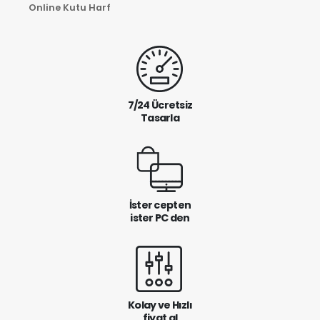
Online Kutu Harf
7/24 Ücretsiz
Tasarla
İster cepten
ister PC den
Kolay ve Hızlı
fiyat al