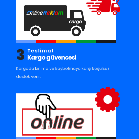
3
Teslimat
Kargo güvencesi
Kargoda kırılma ve kaybolmaya karşı koşulsuz
destek verir.