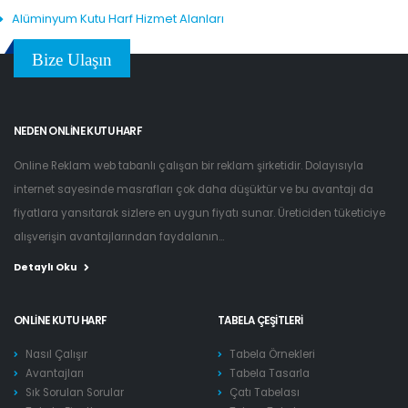
Alüminyum Kutu Harf Hizmet Alanları
Bize Ulaşın
NEDEN ONLINE KUTU HARF
Online Reklam web tabanlı çalışan bir reklam şirketidir. Dolayısıyla
internet sayesinde masrafları çok daha düşüktür ve bu avantajı da
fiyatlara yansıtarak sizlere en uygun fiyatı sunar. Üreticiden tüketiciye
alışverişin avantajlarından faydalanın...
Detaylı Oku
ONLINE KUTU HARF
TABELA ÇEŞITLERI
Nasıl Çalışır
Tabela Örnekleri
Avantajları
Tabela Tasarla
Sık Sorulan Sorular
Çatı Tabelası