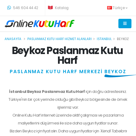
-
546 604 44 42
Katalog
Türkçe
ANASAYFA
PASLANMAZ KUTU HARF HIZMET ALANLARI
İSTANBUL
BEYKOZ
Beykoz Paslanmaz Kutu
Harf
PASLANMAZ KUTU HARF MERKEZİ
BEYKOZ
İstanbul Beykoz Paslanmaz Kutu Harf
için doğru adrestesiniz.
Türkiye'nin bir çok yerinde olduğu gibi Beykoz bölgesinde de örnek
işlerimiz var.
Online Kutu Harf internet üzerinde aktif çalışması ve pazarlama
maliyetlerini düşürmesi ile size daha uygun fiyatlar sunar.
Bizden
Beykoz
için fiyat alın. Daha uygun fiyatlar için
'Kendi Tabelanı