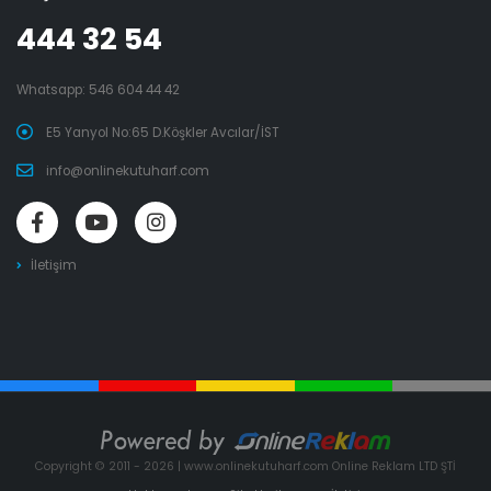
444 32 54
Whatsapp:
546 604 44 42
E5 Yanyol No:65 D.Köşkler Avcılar/İST
info@onlinekutuharf.com
İletişim
Copyright © 2011 - 2026 | www.onlinekutuharf.com Online Reklam LTD ŞTİ