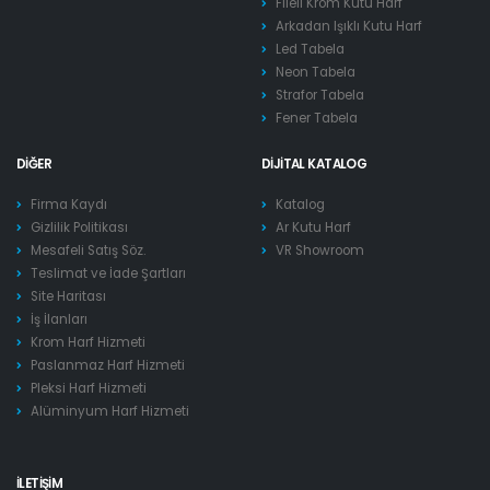
Fileli Krom Kutu Harf
Arkadan Işıklı Kutu Harf
Led Tabela
Neon Tabela
Strafor Tabela
Fener Tabela
DIĞER
DIJITAL KATALOG
Firma Kaydı
Katalog
Gizlilik Politikası
Ar Kutu Harf
Mesafeli Satış Söz.
VR Showroom
Teslimat ve İade Şartları
Site Haritası
İş İlanları
Krom Harf Hizmeti
Paslanmaz Harf Hizmeti
Pleksi Harf Hizmeti
Alüminyum Harf Hizmeti
İLETIŞIM