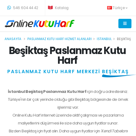
-
546 604 44 42
Katalog
Türkçe
ANASAYFA
PASLANMAZ KUTU HARF HIZMET ALANLARI
İSTANBUL
BEŞIKTAŞ
Beşiktaş Paslanmaz Kutu
Harf
PASLANMAZ KUTU HARF MERKEZİ
BEŞİKTAŞ
İstanbul Beşiktaş Paslanmaz Kutu Harf
için doğru adrestesiniz.
Türkiye'nin bir çok yerinde olduğu gibi Beşiktaş bölgesinde de örnek
işlerimiz var.
Online Kutu Harf internet üzerinde aktif çalışması ve pazarlama
maliyetlerini düşürmesi ile size daha uygun fiyatlar sunar.
Bizden
Beşiktaş
için fiyat alın. Daha uygun fiyatlar için
'Kendi Tabelanı