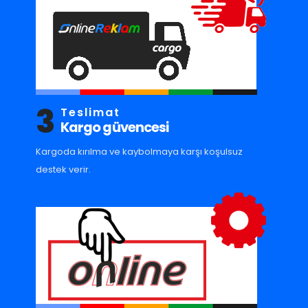
3
Teslimat
Kargo güvencesi
Kargoda kırılma ve kaybolmaya karşı koşulsuz
destek verir.