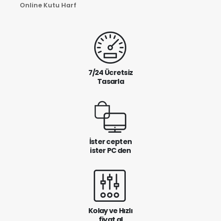
Online Kutu Harf
7/24 Ücretsiz
Tasarla
İster cepten
ister PC den
Kolay ve Hızlı
fiyat al