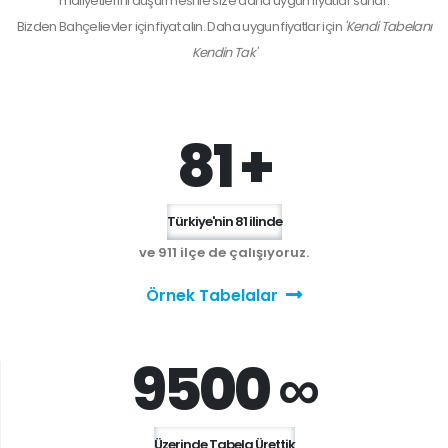
maliyetlerini düşürmesi ile size daha uygun fiyatlar sunar.
Bizden
Bahçelievler
için fiyat alın. Daha uygun fiyatlar için
'Kendi Tabelanı
Kendin Tak'
81 +
Türkiye'nin 81 ilinde
ve 911 ilçe de çalışıyoruz.
Örnek Tabelalar
9500 ∞
Üzerinde Tabela Ürettik