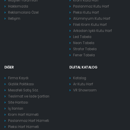
Müşteri Yorumları
Krom Kutu Harf
Hakkımızda
Paslanmaz Kutu Harf
Reklamcılara Özel
Pleksi Kutu Harf
İletişim
Alüminyum Kutu Harf
Fileli Krom Kutu Harf
Arkadan Işıklı Kutu Harf
Led Tabela
Neon Tabela
Strafor Tabela
Fener Tabela
DIĞER
DIJITAL KATALOG
Firma Kaydı
Katalog
Gizlilik Politikası
Ar Kutu Harf
Mesafeli Satış Söz.
VR Showroom
Teslimat ve İade Şartları
Site Haritası
İş İlanları
Krom Harf Hizmeti
Paslanmaz Harf Hizmeti
Pleksi Harf Hizmeti