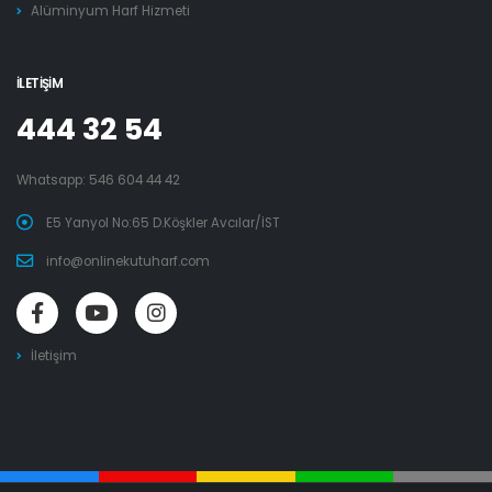
Alüminyum Harf Hizmeti
İLETIŞIM
444 32 54
Whatsapp:
546 604 44 42
E5 Yanyol No:65 D.Köşkler Avcılar/İST
info@onlinekutuharf.com
İletişim