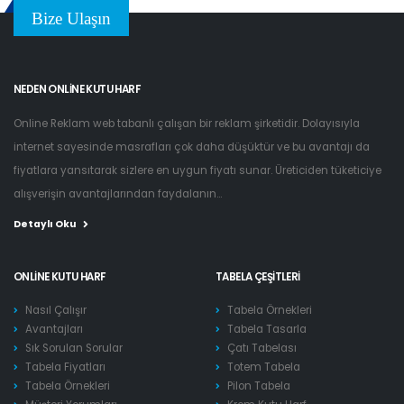
Bize Ulaşın
NEDEN ONLINE KUTU HARF
Online Reklam web tabanlı çalışan bir reklam şirketidir. Dolayısıyla
internet sayesinde masrafları çok daha düşüktür ve bu avantajı da
fiyatlara yansıtarak sizlere en uygun fiyatı sunar. Üreticiden tüketiciye
alışverişin avantajlarından faydalanın...
Detaylı Oku
ONLINE KUTU HARF
TABELA ÇEŞITLERI
Nasıl Çalışır
Tabela Örnekleri
Avantajları
Tabela Tasarla
Sık Sorulan Sorular
Çatı Tabelası
Tabela Fiyatları
Totem Tabela
Tabela Örnekleri
Pilon Tabela