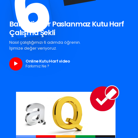
6
Bahçelievler Paslanmaz Kutu Harf
Çalışma Şekli
Nasıl çalıştığımızı 6 adımda öğrenin.
İşimize değer veriyoruz.
Online Kutu Harf video
Farkımız Ne ?