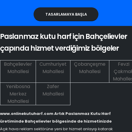
TASARLAMAYA BAŞLA
Paslanmaz kutu harf için Bahçelievler
çapında hizmet verdiğimiz bölgeler
Bahçelievler
Cumhuriyet
Çobançeşme
Fevzi
Mahallesi
Mahallesi
Mahallesi
Çakma
Mahalles
Yenibosna
Zafer
Merkez
Mahallesi
Mahallesi
www.onlinekutuharf.com Artık Paslanmaz Kutu Harf
üretiminde Bahçelievler bölgesinde de hizmetinizde
Açık hava reklam sektörüne yeni bir hizmet anlayışı katarak