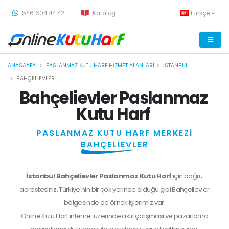
-
546 604 44 42
Katalog
Türkçe
ANASAYFA
PASLANMAZ KUTU HARF HIZMET ALANLARI
İSTANBUL
BAHÇELIEVLER
Bahçelievler Paslanmaz
Kutu Harf
PASLANMAZ KUTU HARF MERKEZİ
BAHÇELİEVLER
İstanbul Bahçelievler Paslanmaz Kutu Harf
için doğru
adrestesiniz. Türkiye'nin bir çok yerinde olduğu gibi Bahçelievler
bölgesinde de örnek işlerimiz var.
Online Kutu Harf internet üzerinde aktif çalışması ve pazarlama