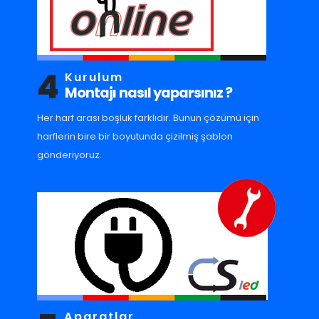
4
Kurulum
Montajı nasıl yaparsınız ?
Her harf arası boşluk farklıdır. Bunun çözümü için
harflerin bire bir boyutunda çizilmiş şablon
gönderiyoruz.
Aparatlar