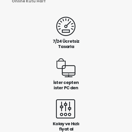
Online Kutu Harf
7/24 Ücretsiz
Tasarla
İster cepten
ister PC den
Kolay ve Hızlı
fiyat al