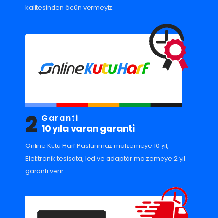
kalitesinden ödün vermeyiz.
2
Garanti
10 yıla varan garanti
Online Kutu Harf Paslanmaz malzemeye 10 yıl,
Elektronik tesisata, led ve adaptör malzemeye 2 yıl
garanti verir.