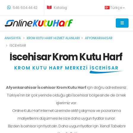
-
546 604 44 42
Katalog
Türkçe
ANASAYFA
KROM KUTU HARF HIZMET ALANLARI
AFYONKARAHISAR
İSCEHISAR
İscehisar Krom Kutu Harf
KROM KUTU HARF MERKEZİ
İSCEHİSAR
Afyonkarahisar İscehisar Krom Kutu Harf
için doğru adrestesiniz.
Türkiye'nin bir çok yerinde olduğu gibi İscehisar bölgesinde de örnek
işlerimiz var.
Online Kutu Harf internet üzerinde aktif çalışması ve pazarlama
maliyetlerini düşürmesi ile size daha uygun fiyatlar sunar.
Bizden
İscehisar
için fiyat alın. Daha uygun fiyatlar için
'Kendi Tabelanı