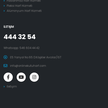
Paslanmaz Harf Hizmeti
Pleksi Harf Hizmeti
Alüminyum Harf Hizmeti
İLETIŞIM
444 32 54
Whatsapp:
546 604 44 42
E5 Yanyol No:65 D.Köşkler Avcılar/İST
info@onlinekutuharf.com
İletişim