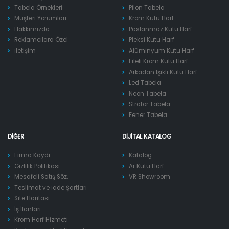
Tabela Örnekleri
Pilon Tabela
Müşteri Yorumları
Krom Kutu Harf
Hakkımızda
Paslanmaz Kutu Harf
Reklamcılara Özel
Pleksi Kutu Harf
İletişim
Alüminyum Kutu Harf
Fileli Krom Kutu Harf
Arkadan Işıklı Kutu Harf
Led Tabela
Neon Tabela
Strafor Tabela
Fener Tabela
DIĞER
DIJITAL KATALOG
Firma Kaydı
Katalog
Gizlilik Politikası
Ar Kutu Harf
Mesafeli Satış Söz.
VR Showroom
Teslimat ve İade Şartları
Site Haritası
İş İlanları
Krom Harf Hizmeti