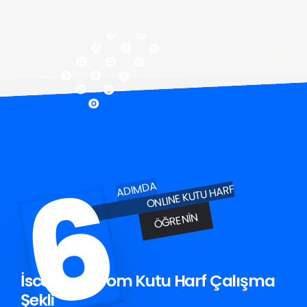
6
ADIMDA
ONLINE KUTU HARF
ÖĞRENIN
İscehisar Krom Kutu Harf Çalışma
Şekli