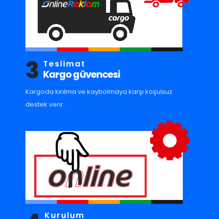
3
Teslimat
Kargo güvencesi
Kargoda kırılma ve kaybolmaya karşı koşulsuz
destek verir.
Kurulum