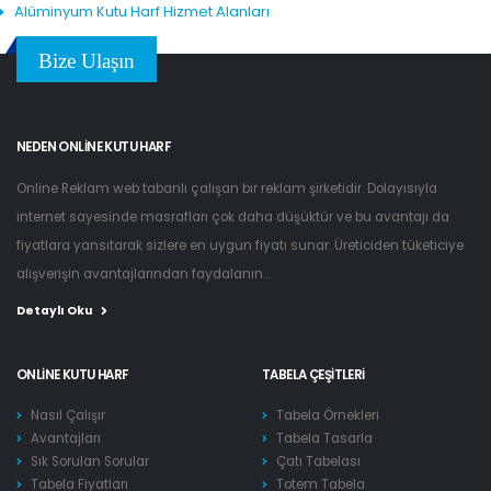
Alüminyum Kutu Harf Hizmet Alanları
Bize Ulaşın
NEDEN ONLINE KUTU HARF
Online Reklam web tabanlı çalışan bir reklam şirketidir. Dolayısıyla
internet sayesinde masrafları çok daha düşüktür ve bu avantajı da
fiyatlara yansıtarak sizlere en uygun fiyatı sunar. Üreticiden tüketiciye
alışverişin avantajlarından faydalanın...
Detaylı Oku
ONLINE KUTU HARF
TABELA ÇEŞITLERI
Nasıl Çalışır
Tabela Örnekleri
Avantajları
Tabela Tasarla
Sık Sorulan Sorular
Çatı Tabelası
Tabela Fiyatları
Totem Tabela