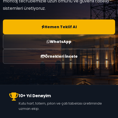
montaj tecrübemizle uzun ömürlü ve güvenli tabela
sistemleri üretiyoruz.
Hemen Teklif Al
WhatsApp
Örnekleri İncele
10+ Yıl Deneyim
Kutu harf, totem, pilon ve çatı tabelası üretiminde
uzman ekip.