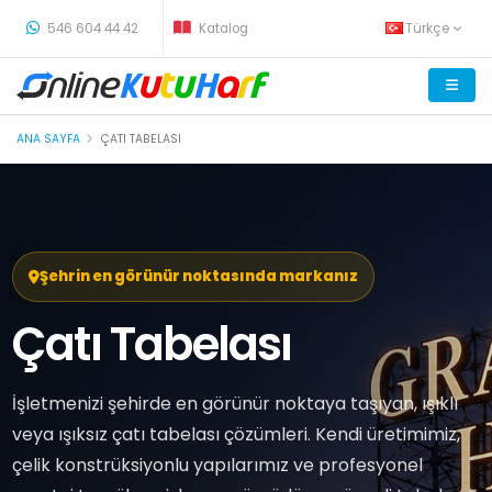
-
546 604 44 42
Katalog
Türkçe
ANA SAYFA
ÇATI TABELASI
Şehrin en görünür noktasında markanız
Çatı Tabelası
İşletmenizi şehirde en görünür noktaya taşıyan, ışıklı
veya ışıksız çatı tabelası çözümleri. Kendi üretimimiz,
çelik konstrüksiyonlu yapılarımız ve profesyonel