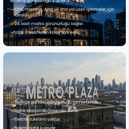
Gece görünürlüğü yüksektir.
Otel, hastane, AVM ve ana yol üzeri işletmeler için
idealdir.
24 saat marka görünürlüğü sağlar.
Uzak mesafeden kolay fark edilir.
IŞIKSIZ ÇATI TABELASI
Sadece gündüz görünürlüğü için yeterlidir.
Daha ekonomik çözümler sunar.
Elektrik tüketimi yoktur.
Bakımı daha kolaydır.