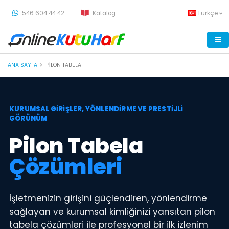
-
546 604 44 42
Katalog
Türkçe
ANA SAYFA
PILON TABELA
KURUMSAL GİRİŞLER, YÖNLENDİRME VE PRESTİJLİ
GÖRÜNÜM
Pilon Tabela
Çözümleri
İşletmenizin girişini güçlendiren, yönlendirme
sağlayan ve kurumsal kimliğinizi yansıtan pilon
tabela çözümleri ile profesyonel bir ilk izlenim