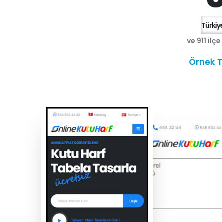
Türkiye
ve 911 ilç
Örnek T