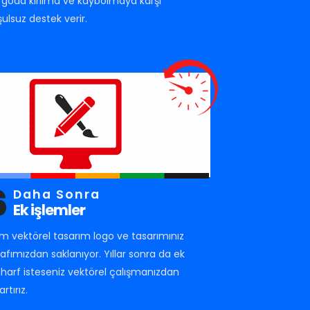
rgoda kırılma ve kaybolmaya karşı
şulsuz destek verir.
6
Daha Sonra
Ek işlemler
m vektörel tasarım logo ve tasarımınız
rafımızdan saklanıyor. Yıllar sonra da ek
r harf isteseniz vektörel çalışmanızdan
artırız.