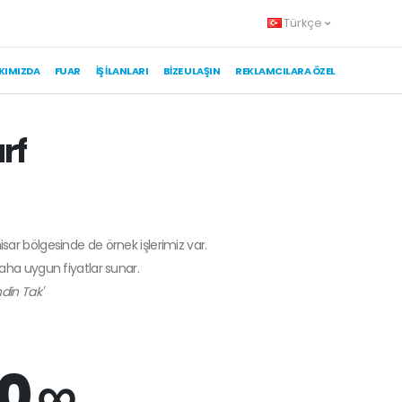
Türkçe
KIMIZDA
FUAR
İŞ İLANLARI
BIZE ULAŞIN
REKLAMCILARA ÖZEL
rf
R
isar bölgesinde de örnek işlerimiz var.
daha uygun fiyatlar sunar.
din Tak'
0 ∞