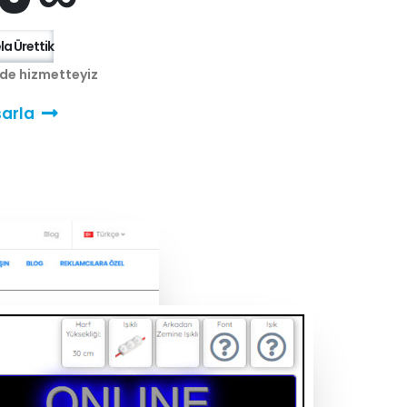
a Ürettik
nde hizmetteyiz
arla