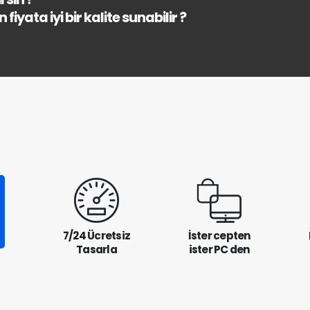
fiyata iyi bir kalite sunabilir ?
7/24 Ücretsiz
İster cepten
Tasarla
ister PC den