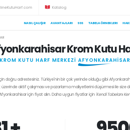
lineKutuHarf.com
Katalog
NASIL ÇALIŞIR
AVANTAJLARI
SSS
TABELA ÖRNEKLERI
HAK
SAR
fyonkarahisar Krom Kutu Ha
KROM KUTU HARF MERKEZİ
AFYONKARAHİSA
için doğru adrestesiniz. Türkiye'nin bir çok yerinde olduğu gibi Afyonkarah
 üzerinde aktif çalışması ve pazarlama maliyetlerini düşürmesi ile size 
Afyonkarahisar
için fiyat alın. Daha uygun fiyatlar için
'Kendi Tabelanı Ken
1 +
950