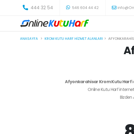
-
444 32 54
546 604 44 42
info@On
ANASAYFA
KROM KUTU HARF HIZMET ALANLARI
AFYONKARAHI
A
Afyonkarahisar Krom Kutu Harf
Online Kutu Harf internet
Bizden
8