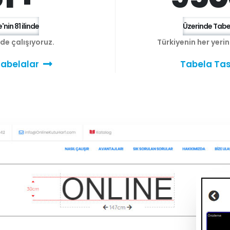
'nin 81 ilinde
Üzerinde Tabel
e de çalışıyoruz.
Türkiyenin her yeri
abelalar
Tabela Tas