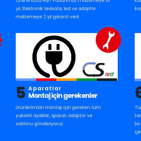
Online Kutu Harf Paslanmaz malzemeye 10
Ka
yıl, Elektronik tesisata, led ve adaptör
ko
malzemeye 2 yıl garanti verir.
5
Aparatlar
Montaj için gerekenler
Ürünlerimizin montajı için gereken tüm
Tü
yükselti ayaklar, aparat, adaptor ve
ta
sablonu gönderiyoruz.
bi
çık