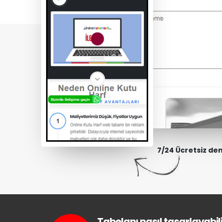
7/24 Ücretsiz de
Tabelanı nasıl tasarlayabili