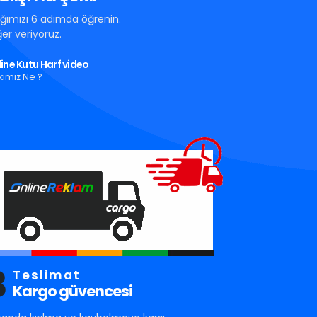
tığımızı 6 adımda öğrenin.
er veriyoruz.
ine Kutu Harf video
kımız Ne ?
3
Teslimat
Kargo güvencesi