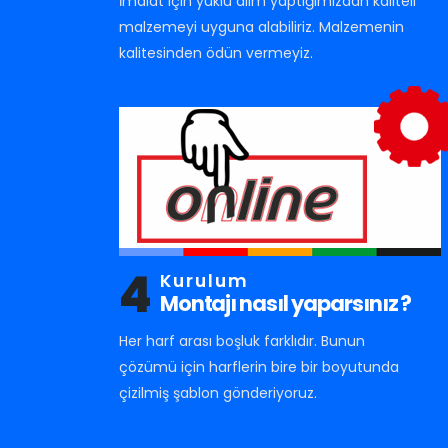
İmalat için yüklü alım yaptığımızdan kaliteli
malzemeyi uyguna alabiliriz. Malzemenin
kalitesinden ödün vermeyiz.
4
Kurulum
Montajı nasıl yaparsınız ?
Her harf arası boşluk farklıdır. Bunun
çözümü için harflerin bire bir boyutunda
çizilmiş şablon gönderiyoruz.