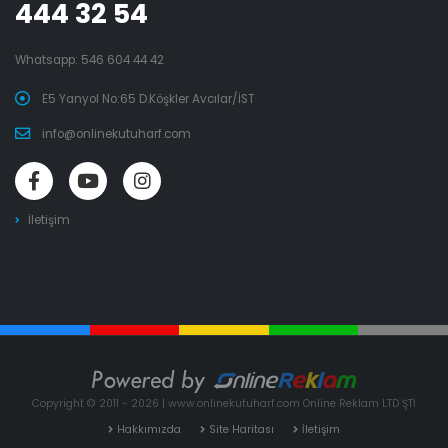
444 32 54
Whatsapp:
546 604 44 42
E5 Yanyol No:65 D.Köşkler Avcılar/İST
info@onlinekutuharf.com
İletişim
Copyright © 2011 - 2026 | www.onlinekutuharf.com Online Reklam LTD ŞTİ
Hakkımızda
Site Haritası
İletişim