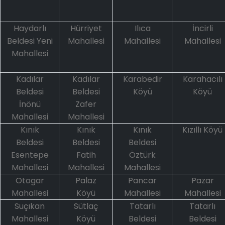
Haydarlı
Hürriyet
Ilıca
İncirli
Beldesi Yeni
Mahallesi
Mahallesi
Mahallesi
Mahallesi
Kadılar
Kadılar
Karabedir
Karahacılı
Beldesi
Beldesi
Köyü
Köyü
İnönü
Zafer
Mahallesi
Mahallesi
Kınık
Kınık
Kınık
Kızıllı Köyü
Beldesi
Beldesi
Beldesi
Esentepe
Fatih
Öztürk
Mahallesi
Mahallesi
Mahallesi
Otogar
Palaz
Pancar
Pazar
Mahallesi
Köyü
Mahallesi
Mahallesi
Suçıkan
Sütlaç
Tatarlı
Tatarlı
Mahallesi
Köyü
Beldesi
Beldesi