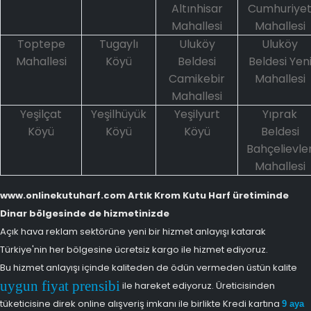
Altınhisar
Cumhuriye
Mahallesi
Mahallesi
Toptepe
Tugaylı
Uluköy
Uluköy
Mahallesi
Köyü
Beldesi
Beldesi Yen
Camikebir
Mahallesi
Mahallesi
Yeşilçat
Yeşilhüyük
Yeşilyurt
Yıprak
Köyü
Köyü
Köyü
Beldesi
Bahçelievle
Mahallesi
www.onlinekutuharf.com Artık Krom Kutu Harf üretiminde
Dinar bölgesinde de hizmetinizde
Açık hava reklam sektörüne yeni bir hizmet anlayışı katarak
Türkiye'nin her bölgesine ücretsiz kargo ile hizmet ediyoruz.
Bu hizmet anlayışı içinde kaliteden de ödün vermeden üstün kalite
uygun fiyat prensibi
ile hareket ediyoruz. Üreticisinden
tüketicisine direk online alışveriş imkanı ile birlikte Kredi kartına
9 aya