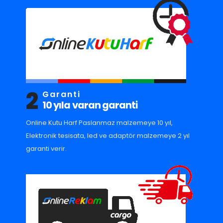
2
Garanti
10 yıla varan garanti
Online Kutu Harf Paslanmaz malzemeye 10 yıl,
Elektronik tesisata, led ve adaptör malzemeye 2 yıl
garanti verir.