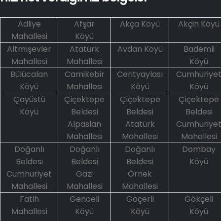
Adliye
Afşar
Akça Köyü
Akçin Köyü
Mahallesi
Köyü
Altmışevler
Atatürk
Avdan Köyü
Bademli
Mahallesi
Mahallesi
Köyü
Bülücalan
Camikebir
Cerityaylası
Cumhuriye
Köyü
Mahallesi
Köyü
Köyü
Çayüstü
Çiçektepe
Çiçektepe
Çiçektepe
Köyü
Beldesi
Beldesi
Beldesi
Alpaslan
Atatürk
Cumhuriye
Mahallesi
Mahallesi
Mahallesi
Doğanlı
Doğanlı
Doğanlı
Dombay
Beldesi
Beldesi
Beldesi
Köyü
Cumhuriyet
Gazi
Örnek
Mahallesi
Mahallesi
Mahallesi
Fatih
Genceli
Göçerli
Gökçeli
Mahallesi
Köyü
Köyü
Köyü