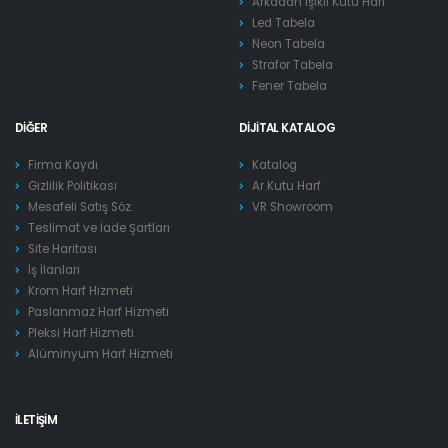
Arkadan Işıklı Kutu Harf
Led Tabela
Neon Tabela
Strafor Tabela
Fener Tabela
DIĞER
DIJITAL KATALOG
Firma Kaydı
Katalog
Gizlilik Politikası
Ar Kutu Harf
Mesafeli Satış Söz.
VR Showroom
Teslimat ve İade Şartları
Site Haritası
İş İlanları
Krom Harf Hizmeti
Paslanmaz Harf Hizmeti
Pleksi Harf Hizmeti
Alüminyum Harf Hizmeti
İLETIŞIM