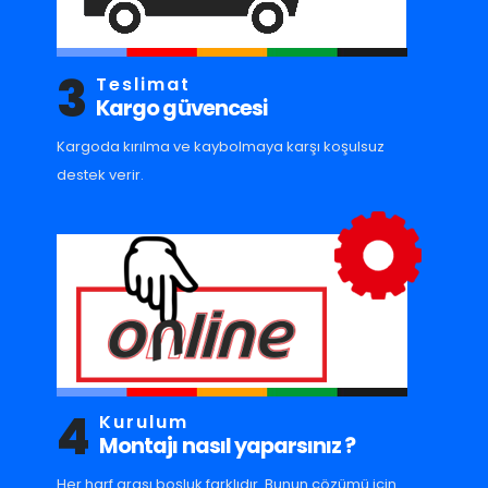
3
Teslimat
Kargo güvencesi
Kargoda kırılma ve kaybolmaya karşı koşulsuz
destek verir.
4
Kurulum
Montajı nasıl yaparsınız ?
Her harf arası boşluk farklıdır. Bunun çözümü için