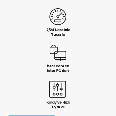
7/24 Ücretsiz
Tasarla
İster cepten
ister PC den
Kolay ve Hızlı
fiyat al