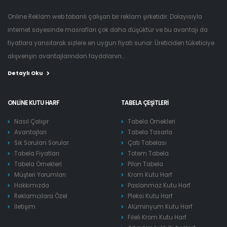
Online Reklam web tabanlı çalışan bir reklam şirketidir. Dolayısıyla
internet sayesinde masrafları çok daha düşüktür ve bu avantajı da
fiyatlara yansıtarak sizlere en uygun fiyatı sunar. Üreticiden tüketiciye
alışverişin avantajlarından faydalanın...
Detaylı Oku
ONLINE KUTU HARF
TABELA ÇEŞITLERI
Nasıl Çalışır
Tabela Örnekleri
Avantajları
Tabela Tasarla
Sık Sorulan Sorular
Çatı Tabelası
Tabela Fiyatları
Totem Tabela
Tabela Örnekleri
Pilon Tabela
Müşteri Yorumları
Krom Kutu Harf
Hakkımızda
Paslanmaz Kutu Harf
Reklamcılara Özel
Pleksi Kutu Harf
İletişim
Alüminyum Kutu Harf
Fileli Krom Kutu Harf