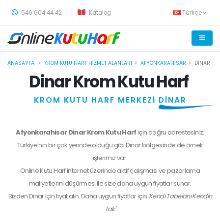
-
546 604 44 42
Katalog
Türkçe
ANASAYFA
KROM KUTU HARF HIZMET ALANLARI
AFYONKARAHISAR
DINAR
Dinar Krom Kutu Harf
KROM KUTU HARF MERKEZİ
DİNAR
Afyonkarahisar Dinar Krom Kutu Harf
için doğru adrestesiniz.
Türkiye'nin bir çok yerinde olduğu gibi Dinar bölgesinde de örnek
işlerimiz var.
Online Kutu Harf internet üzerinde aktif çalışması ve pazarlama
maliyetlerini düşürmesi ile size daha uygun fiyatlar sunar.
Bizden
Dinar
için fiyat alın. Daha uygun fiyatlar için
'Kendi Tabelanı Kendin
Tak'