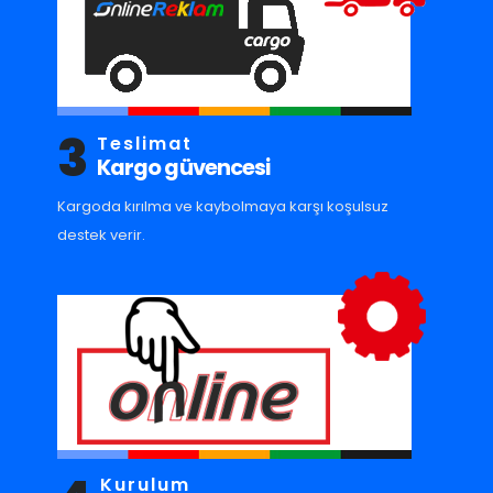
3
Teslimat
Kargo güvencesi
Kargoda kırılma ve kaybolmaya karşı koşulsuz
destek verir.
Kurulum