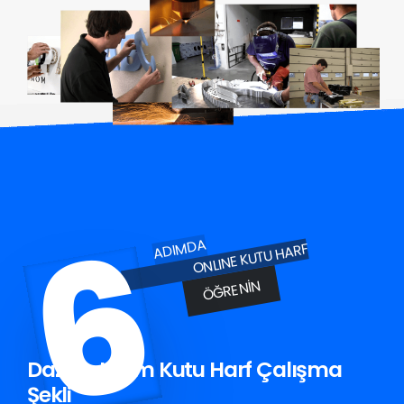
6
ADIMDA
ONLINE KUTU HARF
ÖĞRENIN
Dazkırı Krom Kutu Harf Çalışma
Şekli