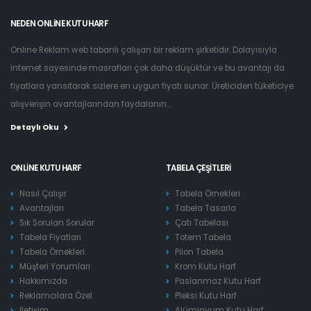
NEDEN ONLINE KUTU HARF
Online Reklam web tabanlı çalışan bir reklam şirketidir. Dolayısıyla
internet sayesinde masrafları çok daha düşüktür ve bu avantajı da
fiyatlara yansıtarak sizlere en uygun fiyatı sunar. Üreticiden tüketiciye
alışverişin avantajlarından faydalanın...
Detaylı Oku
ONLINE KUTU HARF
TABELA ÇEŞITLERI
Nasıl Çalışır
Tabela Örnekleri
Avantajları
Tabela Tasarla
Sık Sorulan Sorular
Çatı Tabelası
Tabela Fiyatları
Totem Tabela
Tabela Örnekleri
Pilon Tabela
Müşteri Yorumları
Krom Kutu Harf
Hakkımızda
Paslanmaz Kutu Harf
Reklamcılara Özel
Pleksi Kutu Harf
İletişim
Alüminyum Kutu Harf