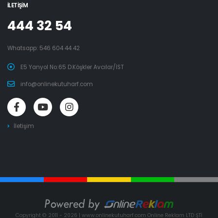
İLETIŞIM
444 32 54
Whatsapp:
546 604 44 42
E5 Yanyol No:65 D.Köşkler Avcılar/İST
info@onlinekutuharf.com
İletişim
Copyright © 2011 - 2026 | www.onlinekutuharf.com Online Reklam LTD ŞTİ