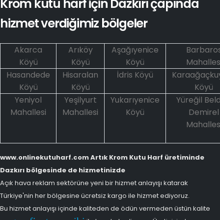
Krom kutu harf için Dazkırı çapında
hizmet verdiğimiz bölgeler
Akarca
Arıköy
Aşağıyenice
Barbaro
Köyü
Köyü
Köyü
Mahalles
Hasandede
Hisaralan
İdris Köyü
Karaağaçku
Köyü
Köyü
Köyü
Yeniyol
Yeşilyurt
Yukarıyenice
Yüreğil Bel
Mahallesi
Mahallesi
Köyü
Demirel
Mahalles
www.onlinekutuharf.com Artık Krom Kutu Harf üretiminde
Dazkırı bölgesinde de hizmetinizde
Açık hava reklam sektörüne yeni bir hizmet anlayışı katarak
Türkiye'nin her bölgesine ücretsiz kargo ile hizmet ediyoruz.
Bu hizmet anlayışı içinde kaliteden de ödün vermeden üstün kalite