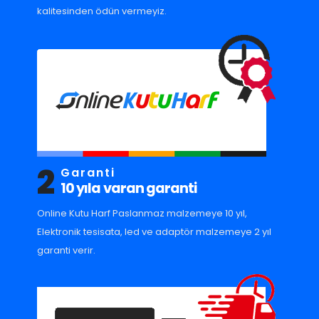
kalitesinden ödün vermeyiz.
2
Garanti
10 yıla varan garanti
Online Kutu Harf Paslanmaz malzemeye 10 yıl,
Elektronik tesisata, led ve adaptör malzemeye 2 yıl
garanti verir.