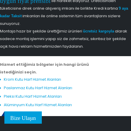
uygun fiyat prensibi
ile hareket ediyoruz. Üreticisinden
tüketicisine direk online alışveriş imkanı ile birlikte Kredi kartına
9 aya
imkanları ile online sistemin tüm avantajlarını sizlere
kadar Taksit
sunuyoruz.
Montaja hazır bir şekilde ürettiğimiz ürünleri
alarak
ücretsiz kargoyla
sadece montaj işlemini yapıp siz de zahmetsiz, sıkıntısız bir şekilde
açık hava reklam hizmetimizden faydalanın.
Hizmet ettiğimiz bölgeler için hangi ürünü
istediğinizi seçin.
Krom Kutu Harf Hizmet Alanları
Paslanmaz Kutu Harf Hizmet Alanları
Pleksi Kutu Harf Hizmet Alanları
Alüminyum Kutu Harf Hizmet Alanları
Bize Ulaşın