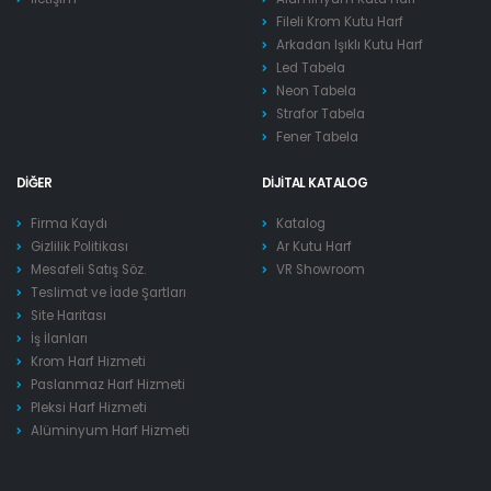
Fileli Krom Kutu Harf
Arkadan Işıklı Kutu Harf
Led Tabela
Neon Tabela
Strafor Tabela
Fener Tabela
DIĞER
DIJITAL KATALOG
Firma Kaydı
Katalog
Gizlilik Politikası
Ar Kutu Harf
Mesafeli Satış Söz.
VR Showroom
Teslimat ve İade Şartları
Site Haritası
İş İlanları
Krom Harf Hizmeti
Paslanmaz Harf Hizmeti
Pleksi Harf Hizmeti
Alüminyum Harf Hizmeti