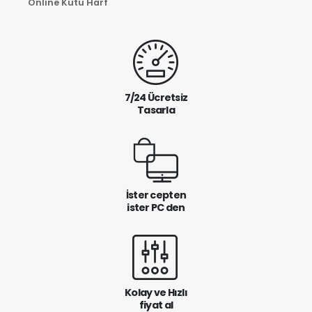
Online Kutu Harf
7/24 Ücretsiz
Tasarla
İster cepten
ister PC den
Kolay ve Hızlı
fiyat al