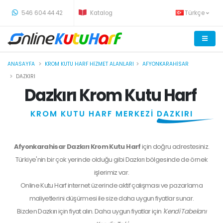
-
546 604 44 42
Katalog
Türkçe
ANASAYFA
KROM KUTU HARF HIZMET ALANLARI
AFYONKARAHISAR
DAZKIRI
Dazkırı Krom Kutu Harf
KROM KUTU HARF MERKEZİ
DAZKIRI
Afyonkarahisar Dazkırı Krom Kutu Harf
için doğru adrestesiniz.
Türkiye'nin bir çok yerinde olduğu gibi Dazkırı bölgesinde de örnek
işlerimiz var.
Online Kutu Harf internet üzerinde aktif çalışması ve pazarlama
maliyetlerini düşürmesi ile size daha uygun fiyatlar sunar.
Bizden
Dazkırı
için fiyat alın. Daha uygun fiyatlar için
'Kendi Tabelanı