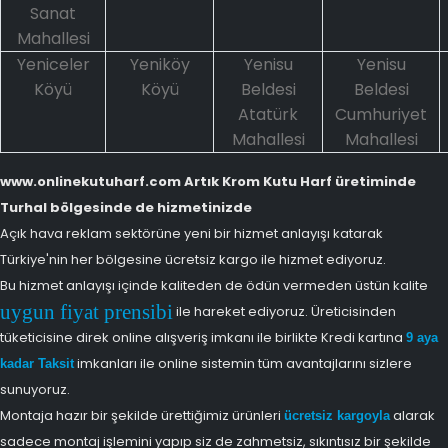
Sanat
Mahallesi
Yeniceler
Yeniköy
Yenisu
Yenisu
Köyü
Köyü
Beldesi
Beldesi
Atatürk
Cumhuriyet
Mahallesi
Mahallesi
www.onlinekutuharf.com Artık Krom Kutu Harf üretiminde
Turhal bölgesinde de hizmetinizde
Açık hava reklam sektörüne yeni bir hizmet anlayışı katarak
Türkiye'nin her bölgesine ücretsiz kargo ile hizmet ediyoruz.
Bu hizmet anlayışı içinde kaliteden de ödün vermeden üstün kalite
uygun fiyat prensibi
ile hareket ediyoruz. Üreticisinden
tüketicisine direk online alışveriş imkanı ile birlikte Kredi kartına
9 aya
imkanları ile online sistemin tüm avantajlarını sizlere
kadar Taksit
sunuyoruz.
Montaja hazır bir şekilde ürettiğimiz ürünleri
alarak
ücretsiz kargoyla
sadece montaj işlemini yapıp siz de zahmetsiz, sıkıntısız bir şekilde