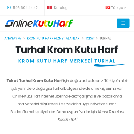
-
546 604 44 42
Katalog
Türkçe
ANASAYFA
KROM KUTU HARF HIZMET ALANLARI
TOKAT
TURHAL
Turhal Krom Kutu Harf
KROM KUTU HARF MERKEZİ
TURHAL
Tokat Turhal Krom Kutu Harf
için doğru adrestesiniz. Türkiye'nin bir
çok yerinde olduğu gibi Turhal bölgesinde de örnek işlerimiz var.
Online Kutu Harf internet üzerinde aktif çalışması ve pazarlama
maliyetlerini düşürmesi ile size daha uygun fiyatlar sunar.
Bizden
Turhal
için fiyat alın. Daha uygun fiyatlar için
'Kendi Tabelanı
Kendin Tak'