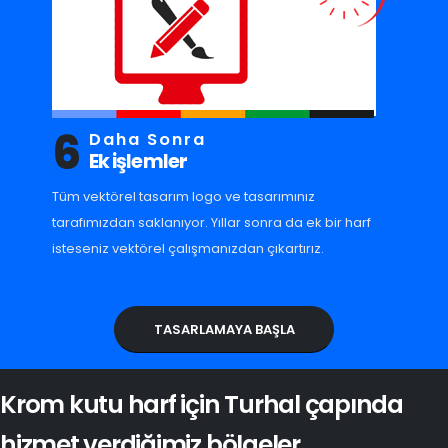
6
Daha Sonra
Ek işlemler
Tüm vektörel tasarım logo ve tasarımınız
tarafımızdan saklanıyor. Yıllar sonra da ek bir harf
isteseniz vektörel çalışmanızdan çıkartırız.
TASARLAMAYA BAŞLA
Krom kutu harf için Turhal çapında
hizmet verdiğimiz bölgeler