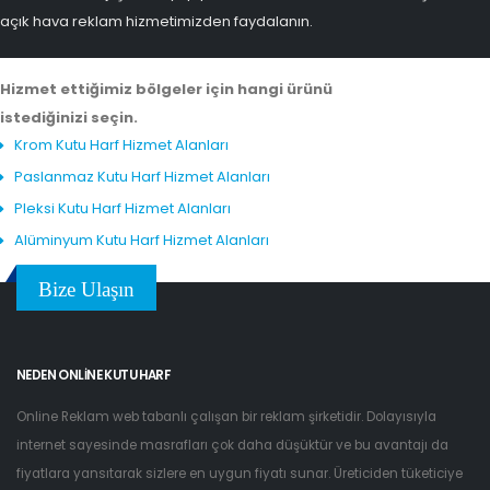
açık hava reklam hizmetimizden faydalanın.
Hizmet ettiğimiz bölgeler için hangi ürünü
istediğinizi seçin.
Krom Kutu Harf Hizmet Alanları
Paslanmaz Kutu Harf Hizmet Alanları
Pleksi Kutu Harf Hizmet Alanları
Alüminyum Kutu Harf Hizmet Alanları
Bize Ulaşın
NEDEN ONLINE KUTU HARF
Online Reklam web tabanlı çalışan bir reklam şirketidir. Dolayısıyla
internet sayesinde masrafları çok daha düşüktür ve bu avantajı da
fiyatlara yansıtarak sizlere en uygun fiyatı sunar. Üreticiden tüketiciye