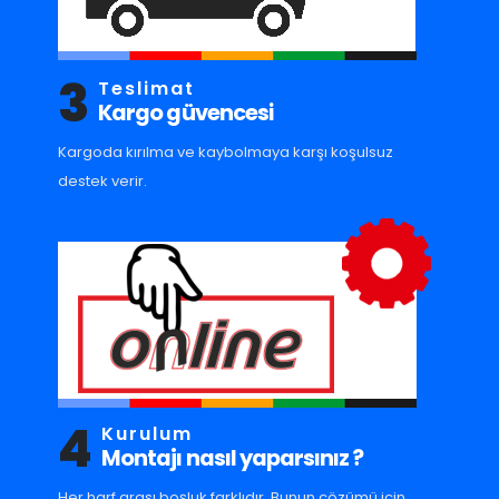
3
Teslimat
Kargo güvencesi
Kargoda kırılma ve kaybolmaya karşı koşulsuz
destek verir.
4
Kurulum
Montajı nasıl yaparsınız ?
Her harf arası boşluk farklıdır. Bunun çözümü için