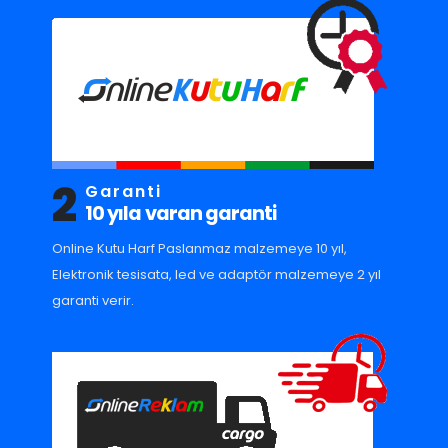
2
Garanti
10 yıla varan garanti
Online Kutu Harf Paslanmaz malzemeye 10 yıl,
Elektronik tesisata, led ve adaptör malzemeye 2 yıl
garanti verir.