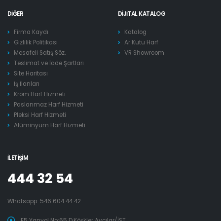
DIĞER
DIJITAL KATALOG
Firma Kaydı
Katalog
Gizlilik Politikası
Ar Kutu Harf
Mesafeli Satış Söz.
VR Showroom
Teslimat ve İade Şartları
Site Haritası
İş İlanları
Krom Harf Hizmeti
Paslanmaz Harf Hizmeti
Pleksi Harf Hizmeti
Alüminyum Harf Hizmeti
İLETIŞIM
444 32 54
Whatsapp:
546 604 44 42
E5 Yanyol No:65 D.Köşkler Avcılar/İST