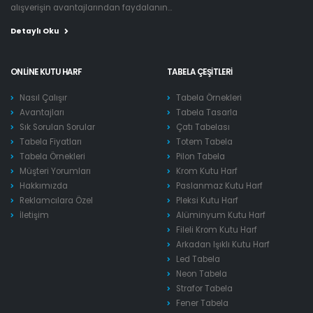
alışverişin avantajlarından faydalanın...
Detaylı Oku
ONLINE KUTU HARF
TABELA ÇEŞITLERI
Nasıl Çalışır
Tabela Örnekleri
Avantajları
Tabela Tasarla
Sık Sorulan Sorular
Çatı Tabelası
Tabela Fiyatları
Totem Tabela
Tabela Örnekleri
Pilon Tabela
Müşteri Yorumları
Krom Kutu Harf
Hakkımızda
Paslanmaz Kutu Harf
Reklamcılara Özel
Pleksi Kutu Harf
İletişim
Alüminyum Kutu Harf
Fileli Krom Kutu Harf
Arkadan Işıklı Kutu Harf
Led Tabela
Neon Tabela
Strafor Tabela
Fener Tabela