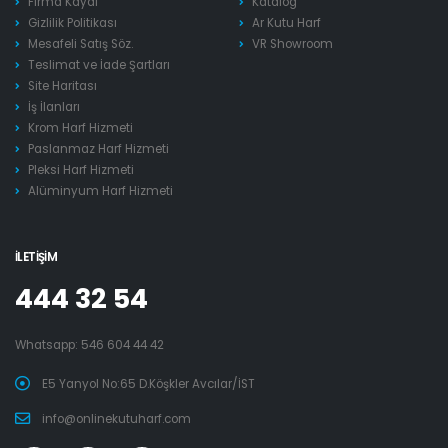
Firma Kaydı
Katalog
Gizlilik Politikası
Ar Kutu Harf
Mesafeli Satış Söz.
VR Showroom
Teslimat ve İade Şartları
Site Haritası
İş İlanları
Krom Harf Hizmeti
Paslanmaz Harf Hizmeti
Pleksi Harf Hizmeti
Alüminyum Harf Hizmeti
İLETIŞIM
444 32 54
Whatsapp:
546 604 44 42
E5 Yanyol No:65 D.Köşkler Avcılar/İST
info@onlinekutuharf.com