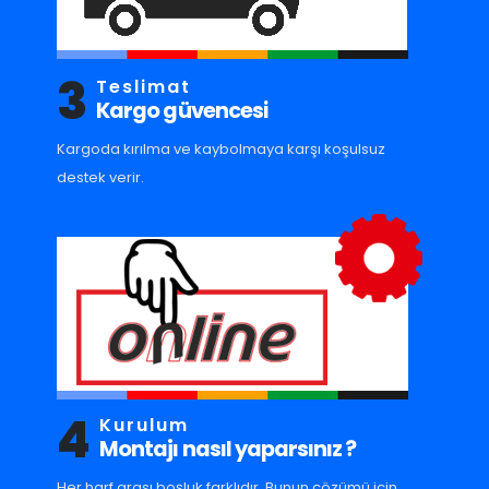
3
Teslimat
Kargo güvencesi
Kargoda kırılma ve kaybolmaya karşı koşulsuz
destek verir.
4
Kurulum
Montajı nasıl yaparsınız ?
Her harf arası boşluk farklıdır. Bunun çözümü için