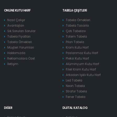
ONLINE KUTU HARF
TABELA ÇEŞITLERI
Nasıl Çalışır
Tabela Örnekleri
Avantajları
Tabela Tasarla
Sık Sorulan Sorular
Çatı Tabelası
Tabela Fiyatları
Totem Tabela
Tabela Örnekleri
Pilon Tabela
Müşteri Yorumları
Krom Kutu Harf
Hakkımızda
Paslanmaz Kutu Harf
Reklamcılara Özel
Pleksi Kutu Harf
İletişim
Alüminyum Kutu Harf
Fileli Krom Kutu Harf
Arkadan Işıklı Kutu Harf
Led Tabela
Neon Tabela
Strafor Tabela
Fener Tabela
DIĞER
DIJITAL KATALOG