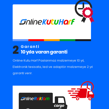
2
Garanti
10 yıla varan garanti
Online Kutu Harf Paslanmaz malzemeye 10 yıl,
Elektronik tesisata, led ve adaptör malzemeye 2 yıl
garanti verir.