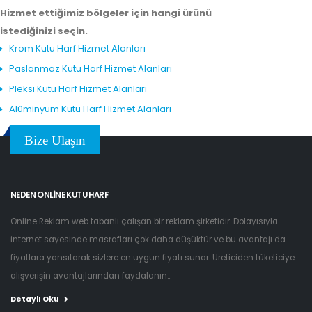
Hizmet ettiğimiz bölgeler için hangi ürünü
istediğinizi seçin.
Krom Kutu Harf Hizmet Alanları
Paslanmaz Kutu Harf Hizmet Alanları
Pleksi Kutu Harf Hizmet Alanları
Alüminyum Kutu Harf Hizmet Alanları
Bize Ulaşın
NEDEN ONLINE KUTU HARF
Online Reklam web tabanlı çalışan bir reklam şirketidir. Dolayısıyla
internet sayesinde masrafları çok daha düşüktür ve bu avantajı da
fiyatlara yansıtarak sizlere en uygun fiyatı sunar. Üreticiden tüketiciye
alışverişin avantajlarından faydalanın...
Detaylı Oku