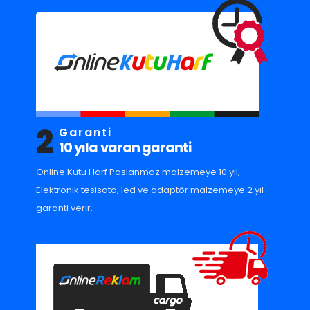
2
Garanti
10 yıla varan garanti
Online Kutu Harf Paslanmaz malzemeye 10 yıl,
Elektronik tesisata, led ve adaptör malzemeye 2 yıl
garanti verir.