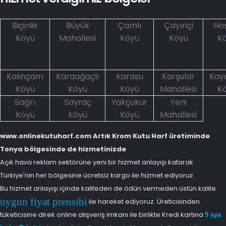
Biçinlik
Büyük
Çamlı
Çayıriçi
Hoş
Köyü
Mahallesi
Köyü
Köyü
K
Kalınçam
Karaağaçlı
Karasu
Karşular
Kay
Köyü
Köyü
Köyü
Mahallesi
K
Sağrı
Sayraç
Yakçukur
Yeni
Köyü
Köyü
Köyü
Mahallesi
www.onlinekutuharf.com Artık Krom Kutu Harf üretiminde
Tonya bölgesinde de hizmetinizde
Açık hava reklam sektörüne yeni bir hizmet anlayışı katarak
Türkiye'nin her bölgesine ücretsiz kargo ile hizmet ediyoruz.
Bu hizmet anlayışı içinde kaliteden de ödün vermeden üstün kalite
uygun fiyat prensibi
ile hareket ediyoruz. Üreticisinden
tüketicisine direk online alışveriş imkanı ile birlikte Kredi kartına
9 aya