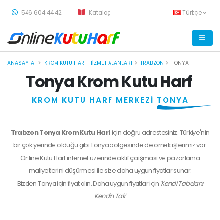
-
546 604 44 42
Katalog
Türkçe
ANASAYFA
KROM KUTU HARF HIZMET ALANLARI
TRABZON
TONYA
Tonya Krom Kutu Harf
KROM KUTU HARF MERKEZİ
TONYA
Trabzon Tonya Krom Kutu Harf
için doğru adrestesiniz. Türkiye'nin
bir çok yerinde olduğu gibi Tonya bölgesinde de örnek işlerimiz var.
Online Kutu Harf internet üzerinde aktif çalışması ve pazarlama
maliyetlerini düşürmesi ile size daha uygun fiyatlar sunar.
Bizden
Tonya
için fiyat alın. Daha uygun fiyatlar için
'Kendi Tabelanı
Kendin Tak'