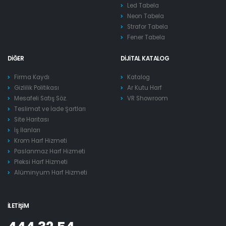
Led Tabela
Neon Tabela
Strafor Tabela
Fener Tabela
DIĞER
DIJITAL KATALOG
Firma Kaydı
Katalog
Gizlilik Politikası
Ar Kutu Harf
Mesafeli Satış Söz.
VR Showroom
Teslimat ve İade Şartları
Site Haritası
İş İlanları
Krom Harf Hizmeti
Paslanmaz Harf Hizmeti
Pleksi Harf Hizmeti
Alüminyum Harf Hizmeti
İLETIŞIM