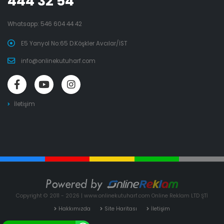
444 32 54
Whatsapp:
546 604 44 42
E5 Yanyol No:65 D.Köşkler Avcılar/İST
info@onlinekutuharf.com
İletişim
Copyright © 2011 - 2026 | www.onlinekutuharf.com Online Reklam LTD ŞTİ
Hakkımızda
Site Haritası
İletişim