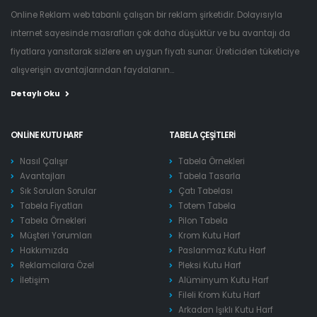
Online Reklam web tabanlı çalışan bir reklam şirketidir. Dolayısıyla
internet sayesinde masrafları çok daha düşüktür ve bu avantajı da
fiyatlara yansıtarak sizlere en uygun fiyatı sunar. Üreticiden tüketiciye
alışverişin avantajlarından faydalanın...
Detaylı Oku
ONLINE KUTU HARF
TABELA ÇEŞITLERI
Nasıl Çalışır
Tabela Örnekleri
Avantajları
Tabela Tasarla
Sık Sorulan Sorular
Çatı Tabelası
Tabela Fiyatları
Totem Tabela
Tabela Örnekleri
Pilon Tabela
Müşteri Yorumları
Krom Kutu Harf
Hakkımızda
Paslanmaz Kutu Harf
Reklamcılara Özel
Pleksi Kutu Harf
İletişim
Alüminyum Kutu Harf
Fileli Krom Kutu Harf
Arkadan Işıklı Kutu Harf