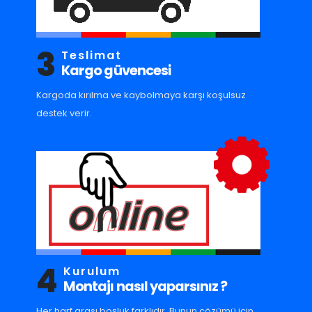
3
Teslimat
Kargo güvencesi
Kargoda kırılma ve kaybolmaya karşı koşulsuz
destek verir.
4
Kurulum
Montajı nasıl yaparsınız ?
Her harf arası boşluk farklıdır. Bunun çözümü için