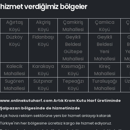
hizmet verdiğimiz bölgeler
Ağırtaş
Akçiriş
Çamkiriş
Çamlıca
Ç
Köyü
Köyü
Mahallesi
Köyü
Düzköy
Fidanbaşı
Geyikli
Geyikli
G
Köyü
Köyü
Beldesi
Beldesi
B
Gültepe
Yeni
Ye
Mahallesi
Mahallesi
Ma
Kalecik
Karakaya
Kasımağzı
Kireç
K
Mahallesi
Köyü
Köyü
Mahallesi
Sugören
Sütpınar
Tepeağzı
Turalıuşağı
Ü
Mahallesi
Köyü
Köyü
Mahallesi
www.onlinekutuharf.com Artık Krom Kutu Harf üretiminde
Şalpazarı bölgesinde de hizmetinizde
Açık hava reklam sektörüne yeni bir hizmet anlayışı katarak
Türkiye'nin her bölgesine ücretsiz kargo ile hizmet ediyoruz.