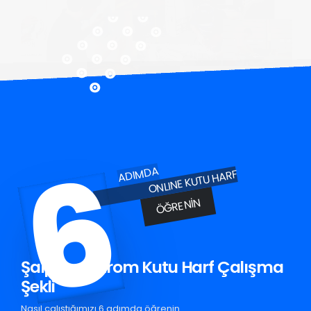
6
ADIMDA
ONLINE KUTU HARF
ÖĞRENIN
Şalpazarı Krom Kutu Harf Çalışma
Şekli
Nasıl çalıştığımızı 6 adımda öğrenin.