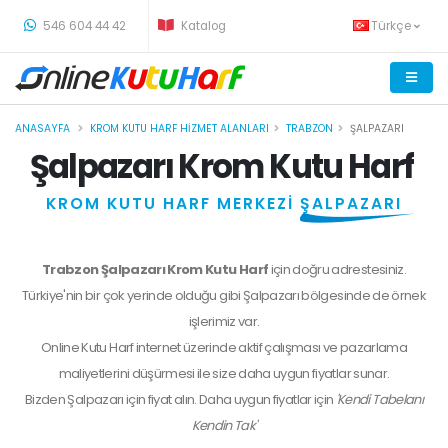
-
546 604 44 42
Katalog
Türkçe
ANASAYFA
KROM KUTU HARF HIZMET ALANLARI
TRABZON
ŞALPAZARI
Şalpazarı Krom Kutu Harf
KROM KUTU HARF MERKEZİ
ŞALPAZARI
Trabzon Şalpazarı Krom Kutu Harf
için doğru adrestesiniz.
Türkiye'nin bir çok yerinde olduğu gibi Şalpazarı bölgesinde de örnek
işlerimiz var.
Online Kutu Harf internet üzerinde aktif çalışması ve pazarlama
maliyetlerini düşürmesi ile size daha uygun fiyatlar sunar.
Bizden
Şalpazarı
için fiyat alın. Daha uygun fiyatlar için
'Kendi Tabelanı
Kendin Tak'