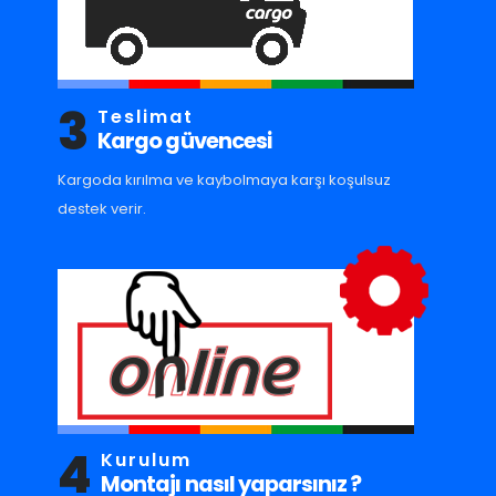
3
Teslimat
Kargo güvencesi
Kargoda kırılma ve kaybolmaya karşı koşulsuz
destek verir.
4
Kurulum
Montajı nasıl yaparsınız ?