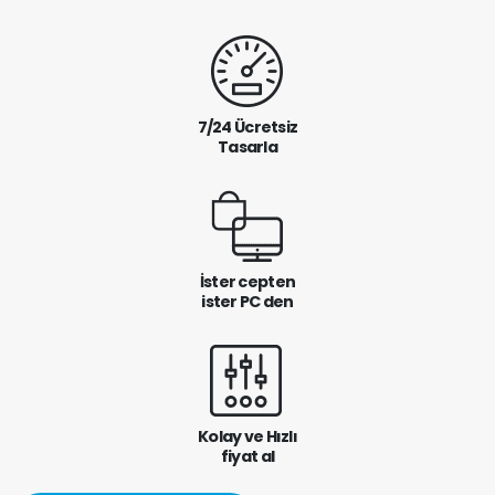
7/24 Ücretsiz
Tasarla
İster cepten
ister PC den
Kolay ve Hızlı
fiyat al