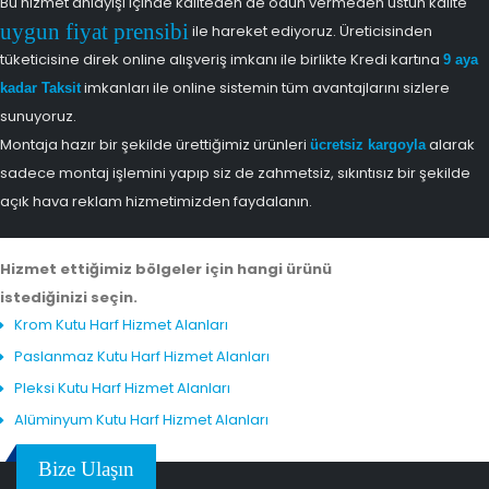
Bu hizmet anlayışı içinde kaliteden de ödün vermeden üstün kalite
uygun fiyat prensibi
ile hareket ediyoruz. Üreticisinden
tüketicisine direk online alışveriş imkanı ile birlikte Kredi kartına
9 aya
imkanları ile online sistemin tüm avantajlarını sizlere
kadar Taksit
sunuyoruz.
Montaja hazır bir şekilde ürettiğimiz ürünleri
alarak
ücretsiz kargoyla
sadece montaj işlemini yapıp siz de zahmetsiz, sıkıntısız bir şekilde
açık hava reklam hizmetimizden faydalanın.
Hizmet ettiğimiz bölgeler için hangi ürünü
istediğinizi seçin.
Krom Kutu Harf Hizmet Alanları
Paslanmaz Kutu Harf Hizmet Alanları
Pleksi Kutu Harf Hizmet Alanları
Alüminyum Kutu Harf Hizmet Alanları
Bize Ulaşın