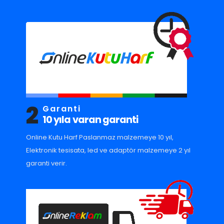
2
Garanti
10 yıla varan garanti
Online Kutu Harf Paslanmaz malzemeye 10 yıl,
Elektronik tesisata, led ve adaptör malzemeye 2 yıl
garanti verir.