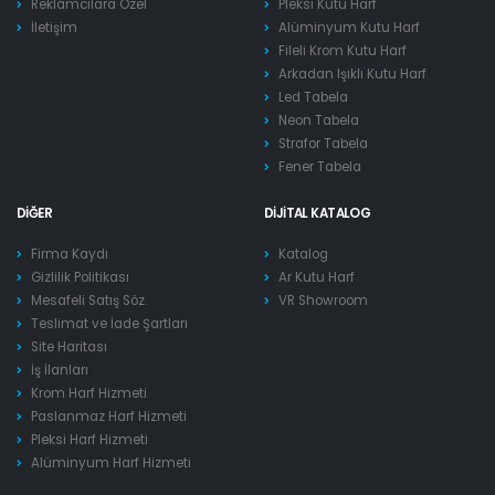
Reklamcılara Özel
Pleksi Kutu Harf
İletişim
Alüminyum Kutu Harf
Fileli Krom Kutu Harf
Arkadan Işıklı Kutu Harf
Led Tabela
Neon Tabela
Strafor Tabela
Fener Tabela
DIĞER
DIJITAL KATALOG
Firma Kaydı
Katalog
Gizlilik Politikası
Ar Kutu Harf
Mesafeli Satış Söz.
VR Showroom
Teslimat ve İade Şartları
Site Haritası
İş İlanları
Krom Harf Hizmeti
Paslanmaz Harf Hizmeti
Pleksi Harf Hizmeti
Alüminyum Harf Hizmeti