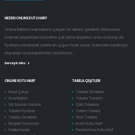
NEDEN ONLINE KUTU HARF
Online Reklam web tabanlı çalışan bir reklam şirketidir. Dolayısıyla
internet sayesinde masrafları çok daha düşüktür ve bu avantajı da
fiyatlara yansıtarak sizlere en uygun fiyatı sunar. Üreticiden tüketiciye
alışverişin avantajlarından faydalanın...
Detaylı Oku
ONLINE KUTU HARF
TABELA ÇEŞITLERI
Nasıl Çalışır
Tabela Örnekleri
Avantajları
Tabela Tasarla
Sık Sorulan Sorular
Çatı Tabelası
Tabela Fiyatları
Totem Tabela
Tabela Örnekleri
Pilon Tabela
Müşteri Yorumları
Krom Kutu Harf
Hakkımızda
Paslanmaz Kutu Harf