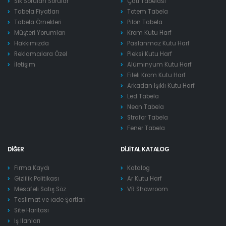
Sık Sorulan Sorular
Çatı Tabelası
Tabela Fiyatları
Totem Tabela
Tabela Örnekleri
Pilon Tabela
Müşteri Yorumları
Krom Kutu Harf
Hakkımızda
Paslanmaz Kutu Harf
Reklamcılara Özel
Pleksi Kutu Harf
İletişim
Alüminyum Kutu Harf
Fileli Krom Kutu Harf
Arkadan Işıklı Kutu Harf
Led Tabela
Neon Tabela
Strafor Tabela
Fener Tabela
DIĞER
DIJITAL KATALOG
Firma Kaydı
Katalog
Gizlilik Politikası
Ar Kutu Harf
Mesafeli Satış Söz.
VR Showroom
Teslimat ve İade Şartları
Site Haritası
İş İlanları