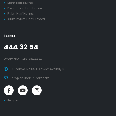
Krom Harf Hizmeti
Paslanmaz Harf Hizmeti
Pleksi Harf Hizmeti
Alüminyum Harf Hizmeti
İLETIŞIM
444 32 54
Whatsapp:
546 604 44 42
E5 Yanyol No:65 D.Köşkler Avcılar/İST
info@onlinekutuharf.com
İletişim