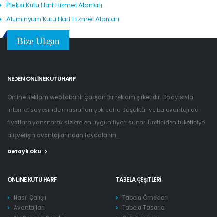
Pleksi Kutu Harf Hizmet Alanları
Alüminyum Kutu Harf Hizmet Alanları
Bize Ulaşın
NEDEN ONLINE KUTU HARF
Online Reklam web tabanlı çalışan bir reklam şirketidir. Dolayısıyla
internet sayesinde masrafları çok daha düşüktür ve bu avantajı da
fiyatlara yansıtarak sizlere en uygun fiyatı sunar. Üreticiden tüketiciye
alışverişin avantajlarından faydalanın...
Detaylı Oku
ONLINE KUTU HARF
TABELA ÇEŞITLERI
Nasıl Çalışır
Tabela Örnekleri
Avantajları
Tabela Tasarla