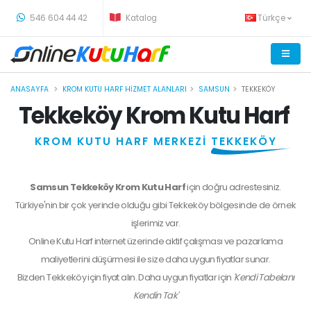
-
546 604 44 42
Katalog
Türkçe
ANASAYFA
KROM KUTU HARF HIZMET ALANLARI
SAMSUN
TEKKEKÖY
Tekkeköy Krom Kutu Harf
KROM KUTU HARF MERKEZİ
TEKKEKÖY
Samsun Tekkeköy Krom Kutu Harf
için doğru adrestesiniz.
Türkiye'nin bir çok yerinde olduğu gibi Tekkeköy bölgesinde de örnek
işlerimiz var.
Online Kutu Harf internet üzerinde aktif çalışması ve pazarlama
maliyetlerini düşürmesi ile size daha uygun fiyatlar sunar.
Bizden
Tekkeköy
için fiyat alın. Daha uygun fiyatlar için
'Kendi Tabelanı
Kendin Tak'