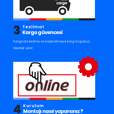
3
Teslimat
Kargo güvencesi
Kargoda kırılma ve kaybolmaya karşı koşulsuz
destek verir.
4
Kurulum
Montajı nasıl yaparsınız ?