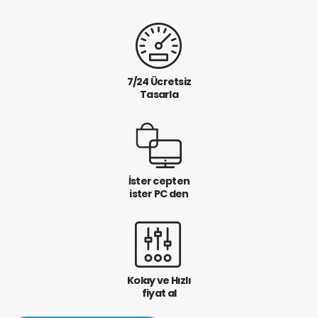
7/24 Ücretsiz
Tasarla
İster cepten
ister PC den
Kolay ve Hızlı
fiyat al