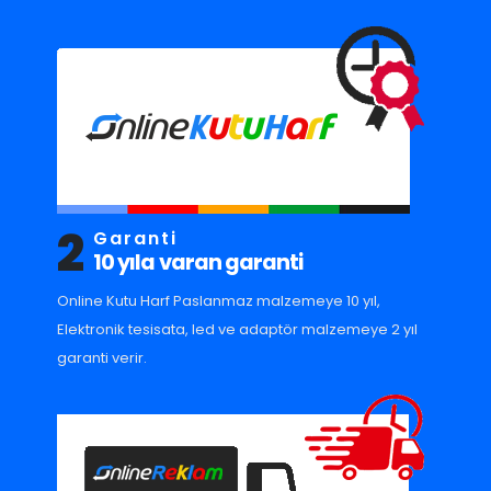
2
Garanti
10 yıla varan garanti
Online Kutu Harf Paslanmaz malzemeye 10 yıl,
Elektronik tesisata, led ve adaptör malzemeye 2 yıl
garanti verir.