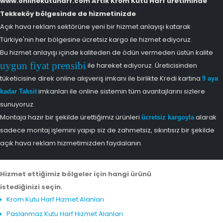
www.onlinekutuharf.com Artık Krom Kutu Harf üretiminde
Tekkeköy bölgesinde de hizmetinizde
Açık hava reklam sektörüne yeni bir hizmet anlayışı katarak
Türkiye'nin her bölgesine ücretsiz kargo ile hizmet ediyoruz.
Bu hizmet anlayışı içinde kaliteden de ödün vermeden üstün kalite
uygun fiyat prensibi
ile hareket ediyoruz. Üreticisinden
tüketicisine direk online alışveriş imkanı ile birlikte Kredi kartına
9 aya
imkanları ile online sistemin tüm avantajlarını sizlere
kadar Taksit
sunuyoruz.
Montaja hazır bir şekilde ürettiğimiz ürünleri
alarak
ücretsiz kargoyla
sadece montaj işlemini yapıp siz de zahmetsiz, sıkıntısız bir şekilde
açık hava reklam hizmetimizden faydalanın.
Hizmet ettiğimiz bölgeler için hangi ürünü
istediğinizi seçin.
Krom Kutu Harf Hizmet Alanları
Paslanmaz Kutu Harf Hizmet Alanları