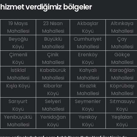
hizmet verdiğimiz bölgeler
19 Mayıs
23 Nisan
Akbaşlar
Altınkaya
Mahallesi
Mahallesi
Köyü
Mahallesi
Beyoğlu
Büyüklü
Cumhuriyet
Çay
Köyü
Mahallesi
Mahallesi
Mahallesi
Çimenli
Çinik
Erenköy
Gökçe
Köyü
Mahallesi
Köyü
Mahallesi
İstiklal
Kababürük
Kahyalı
Karaoğlan
Mahallesi
Mahallesi
Mahallesi
Mahallesi
Kışla Köyü
Kibarlar
Kirazlık
Köprübaşı
Köyü
Mahallesi
Mahallesi
Sarıyurt
Selyeri
Seymenler
Sıtmasuyu
Köyü
Mahallesi
Köyü
Köyü
Yenibüyüklü
Yenidoğan
Yeniköy
Yeşilalan
Mahallesi
Köyü
Köyü
Köyü