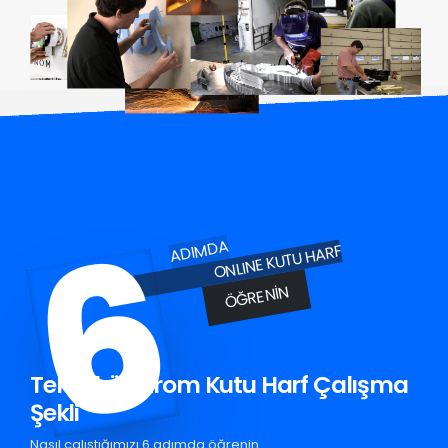
6
ADIMDA
ONLINE KUTU HARF
ÖĞRENIN
Tekkeköy Krom Kutu Harf Çalışma
Şekli
Nasıl çalıştığımızı 6 adımda öğrenin.