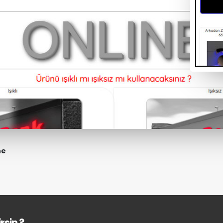
ne
rsin ?