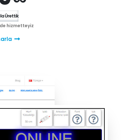
a Ürettik
nde hizmetteyiz
arla