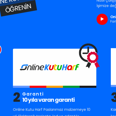
Nasıl çalış
ÖĞRENIN
İşimize değ
Onl
Far
2
Garanti
10 yıla varan garanti
Online Kutu Harf Paslanmaz malzemeye 10
Ka