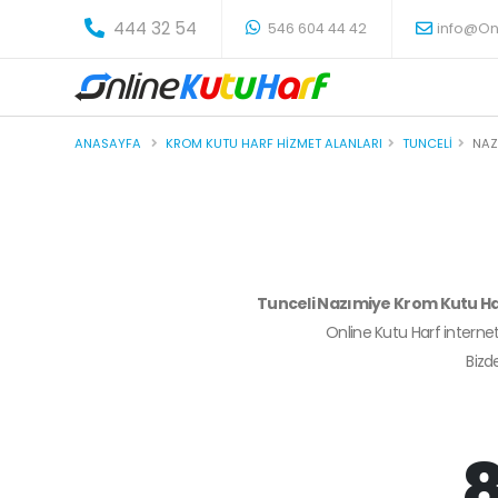
-
444 32 54
546 604 44 42
info@On
ANASAYFA
KROM KUTU HARF HIZMET ALANLARI
TUNCELI
NAZ
Tunceli Nazımiye Krom Kutu H
Online Kutu Harf internet
Biz
8