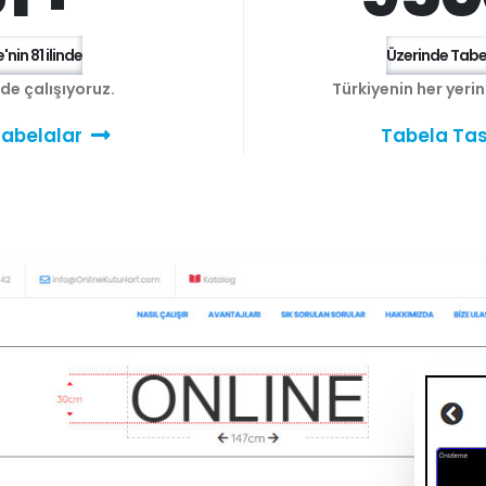
'nin 81 ilinde
Üzerinde Tabel
e de çalışıyoruz.
Türkiyenin her yeri
abelalar
Tabela Tas