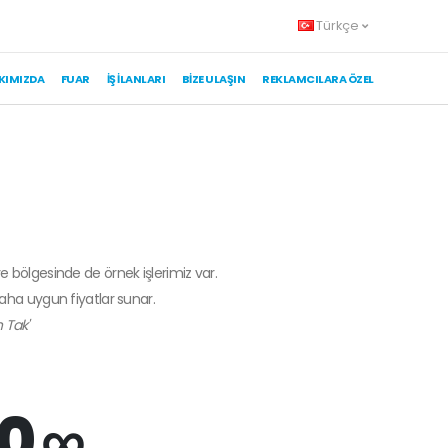
Türkçe
KIMIZDA
FUAR
İŞ İLANLARI
BIZE ULAŞIN
REKLAMCILARA ÖZEL
ye bölgesinde de örnek işlerimiz var.
daha uygun fiyatlar sunar.
 Tak'
0 ∞