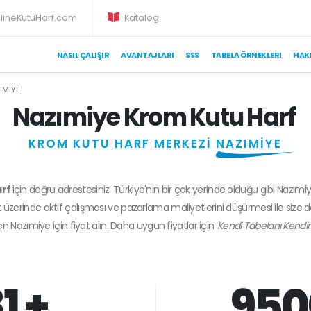
lineKutuHarf.com
Katalog
NASIL ÇALIŞIR
AVANTAJLARI
SSS
TABELA ÖRNEKLERI
HAK
IMIYE
Nazımiye Krom Kutu Harf
KROM KUTU HARF MERKEZİ
NAZIMİYE
arf
için doğru adrestesiniz. Türkiye'nin bir çok yerinde olduğu gibi Nazımi
 üzerinde aktif çalışması ve pazarlama maliyetlerini düşürmesi ile size 
den
Nazımiye
için fiyat alın. Daha uygun fiyatlar için
'Kendi Tabelanı Kendin
1 +
950