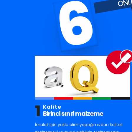
6
1
Kalite
Birinci sınıf malzeme
İmalat için yüklü alım yaptığımızdan kaliteli