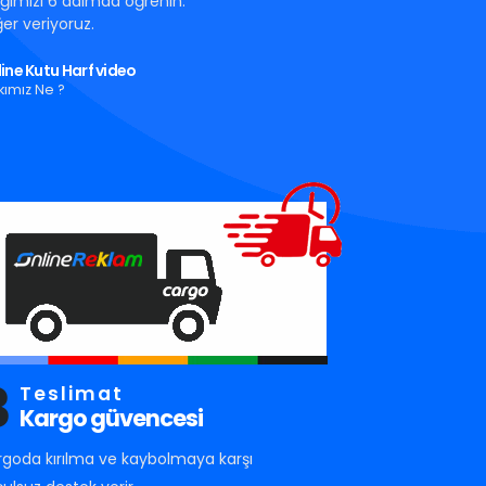
tığımızı 6 adımda öğrenin.
er veriyoruz.
ine Kutu Harf video
kımız Ne ?
3
Teslimat
Kargo güvencesi
rgoda kırılma ve kaybolmaya karşı