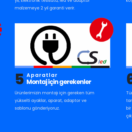
yıl, Elektronik tesisata, led ve adaptör
ko
malzemeye 2 yıl garanti verir.
5
Aparatlar
Montaj için gerekenler
Ürünlerimizin montajı için gereken tüm
Tü
yükselti ayaklar, aparat, adaptor ve
ta
sablonu gönderiyoruz.
bi
çık