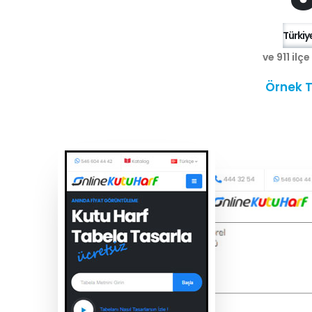
Türkiye
ve 911 ilç
Örnek T