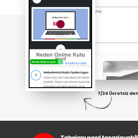
7/24 Ücretsiz de
Tabelanı nasıl tasarlayabili