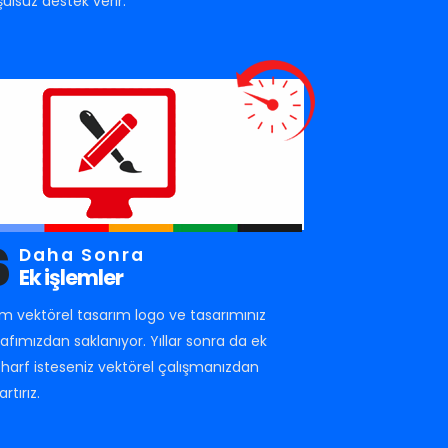
şulsuz destek verir.
6
Daha Sonra
Ek işlemler
m vektörel tasarım logo ve tasarımınız
rafımızdan saklanıyor. Yıllar sonra da ek
r harf isteseniz vektörel çalışmanızdan
artırız.