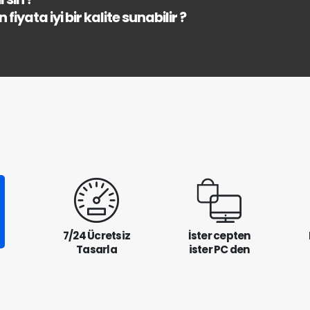
fiyata iyi bir kalite sunabilir ?
7/24 Ücretsiz
İster cepten
Tasarla
ister PC den