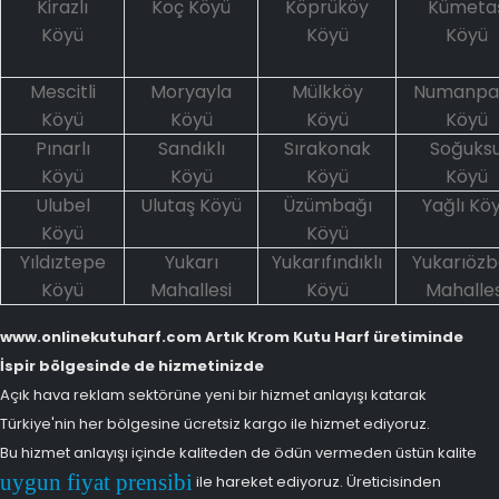
Kirazlı
Koç Köyü
Köprüköy
Kümeta
Köyü
Köyü
Köyü
Mescitli
Moryayla
Mülkköy
Numanpa
Köyü
Köyü
Köyü
Köyü
Pınarlı
Sandıklı
Sırakonak
Soğuks
Köyü
Köyü
Köyü
Köyü
Ulubel
Ulutaş Köyü
Üzümbağı
Yağlı Kö
Köyü
Köyü
Yıldıztepe
Yukarı
Yukarıfındıklı
Yukarıöz
Köyü
Mahallesi
Köyü
Mahalles
www.onlinekutuharf.com Artık Krom Kutu Harf üretiminde
İspir bölgesinde de hizmetinizde
Açık hava reklam sektörüne yeni bir hizmet anlayışı katarak
Türkiye'nin her bölgesine ücretsiz kargo ile hizmet ediyoruz.
Bu hizmet anlayışı içinde kaliteden de ödün vermeden üstün kalite
uygun fiyat prensibi
ile hareket ediyoruz. Üreticisinden