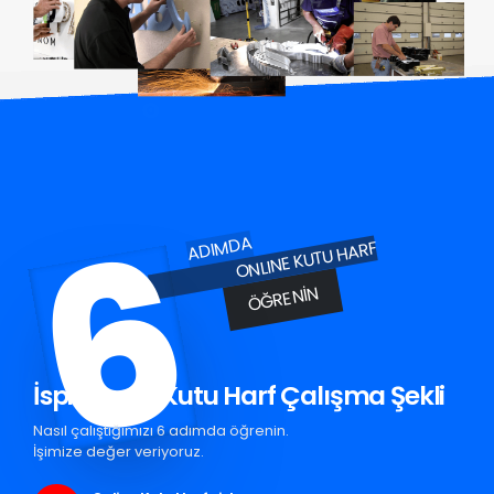
6
ADIMDA
ONLINE KUTU HARF
ÖĞRENIN
İspir Krom Kutu Harf Çalışma Şekli
Nasıl çalıştığımızı 6 adımda öğrenin.
İşimize değer veriyoruz.