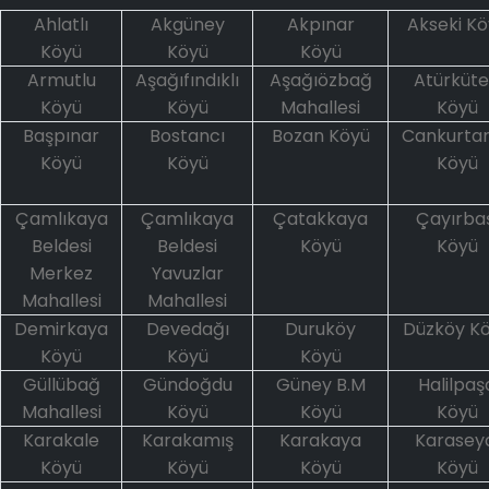
Ahlatlı
Akgüney
Akpınar
Akseki Kö
Köyü
Köyü
Köyü
Armutlu
Aşağıfındıklı
Aşağıözbağ
Atürküt
Köyü
Köyü
Mahallesi
Köyü
Başpınar
Bostancı
Bozan Köyü
Cankurta
Köyü
Köyü
Köyü
Çamlıkaya
Çamlıkaya
Çatakkaya
Çayırba
Beldesi
Beldesi
Köyü
Köyü
Merkez
Yavuzlar
Mahallesi
Mahallesi
Demirkaya
Devedağı
Duruköy
Düzköy K
Köyü
Köyü
Köyü
Güllübağ
Gündoğdu
Güney B.M
Halilpaş
Mahallesi
Köyü
Köyü
Köyü
Karakale
Karakamış
Karakaya
Karasey
Köyü
Köyü
Köyü
Köyü