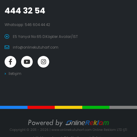
444 32 54
Whatsapp:
546 604 44 42
E5 Yanyol No:65 D.Köşkler Avcılar/İST
info@onlinekutuharf.com
İletişim
Copyright © 2011 - 2026 | www.onlinekutuharf.com Online Reklam LTD ŞTİ