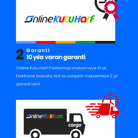
2
Garanti
10 yıla varan garanti
Online Kutu Harf Paslanmaz malzemeye 10 yıl,
Elektronik tesisata, led ve adaptör malzemeye 2 yıl
garanti verir.