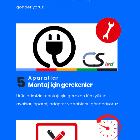
gönderiyoruz.
5
Aparatlar
Montaj için gerekenler
Ürünlerimizin montajı için gereken tüm yükselti
ayaklar, aparat, adaptor ve sablonu gönderiyoruz.