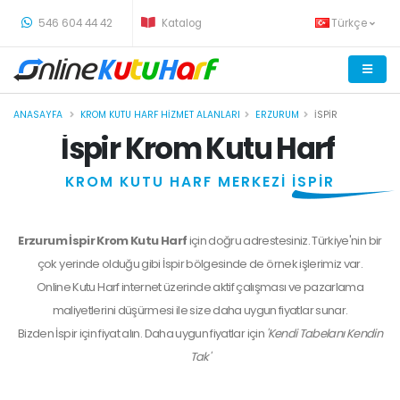
-
546 604 44 42
Katalog
Türkçe
ANASAYFA
KROM KUTU HARF HIZMET ALANLARI
ERZURUM
İSPIR
İspir Krom Kutu Harf
KROM KUTU HARF MERKEZİ
İSPİR
Erzurum İspir Krom Kutu Harf
için doğru adrestesiniz. Türkiye'nin bir
çok yerinde olduğu gibi İspir bölgesinde de örnek işlerimiz var.
Online Kutu Harf internet üzerinde aktif çalışması ve pazarlama
maliyetlerini düşürmesi ile size daha uygun fiyatlar sunar.
Bizden
İspir
için fiyat alın. Daha uygun fiyatlar için
'Kendi Tabelanı Kendin
Tak'