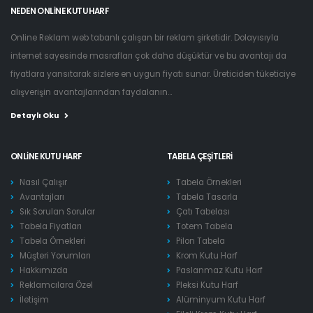
NEDEN ONLINE KUTU HARF
Online Reklam web tabanlı çalışan bir reklam şirketidir. Dolayısıyla
internet sayesinde masrafları çok daha düşüktür ve bu avantajı da
fiyatlara yansıtarak sizlere en uygun fiyatı sunar. Üreticiden tüketiciye
alışverişin avantajlarından faydalanın...
Detaylı Oku
ONLINE KUTU HARF
TABELA ÇEŞITLERI
Nasıl Çalışır
Tabela Örnekleri
Avantajları
Tabela Tasarla
Sık Sorulan Sorular
Çatı Tabelası
Tabela Fiyatları
Totem Tabela
Tabela Örnekleri
Pilon Tabela
Müşteri Yorumları
Krom Kutu Harf
Hakkımızda
Paslanmaz Kutu Harf
Reklamcılara Özel
Pleksi Kutu Harf
İletişim
Alüminyum Kutu Harf