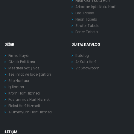
Fileli Krom Kutu Harf
Arkadan Işıklı Kutu Harf
Led Tabela
Neon Tabela
Strafor Tabela
Fener Tabela
DIĞER
DIJITAL KATALOG
Firma Kaydı
Katalog
Gizlilik Politikası
Ar Kutu Harf
Mesafeli Satış Söz.
VR Showroom
Teslimat ve İade Şartları
Site Haritası
İş İlanları
Krom Harf Hizmeti
Paslanmaz Harf Hizmeti
Pleksi Harf Hizmeti
Alüminyum Harf Hizmeti
İLETIŞIM