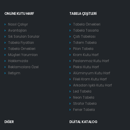
ONLINE KUTU HARF
TABELA ÇEŞITLERI
Nasıl Çalışır
Tabela Örnekleri
Avantajları
Tabela Tasarla
Sık Sorulan Sorular
Çatı Tabelası
Tabela Fiyatları
Totem Tabela
Tabela Örnekleri
Pilon Tabela
Müşteri Yorumları
Krom Kutu Harf
Hakkımızda
Paslanmaz Kutu Harf
Reklamcılara Özel
Pleksi Kutu Harf
İletişim
Alüminyum Kutu Harf
Fileli Krom Kutu Harf
Arkadan Işıklı Kutu Harf
Led Tabela
Neon Tabela
Strafor Tabela
Fener Tabela
DIĞER
DIJITAL KATALOG