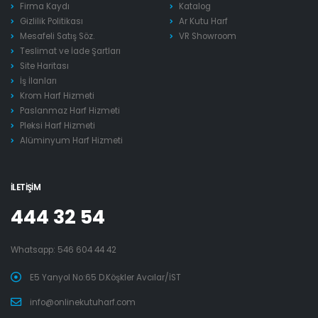
Firma Kaydı
Katalog
Gizlilik Politikası
Ar Kutu Harf
Mesafeli Satış Söz.
VR Showroom
Teslimat ve İade Şartları
Site Haritası
İş İlanları
Krom Harf Hizmeti
Paslanmaz Harf Hizmeti
Pleksi Harf Hizmeti
Alüminyum Harf Hizmeti
İLETIŞIM
444 32 54
Whatsapp:
546 604 44 42
E5 Yanyol No:65 D.Köşkler Avcılar/İST
info@onlinekutuharf.com