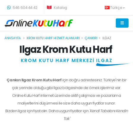
-
546 604 44 42
Katalog
Türkçe
ANASAYFA
KROM KUTU HARF HIZMET ALANLARI
ÇANKIRI
ILGAZ
Ilgaz Krom Kutu Harf
KROM KUTU HARF MERKEZİ
ILGAZ
Çankırı Ilgaz Krom Kutu Harf
için doğru adrestesiniz. Türkiye'nin bir
çok yerinde olduğu gibi Ilgaz bölgesinde de örnek işlerimiz var.
Online Kutu Harf internet üzerinde aktif çalışması ve pazarlama
maliyetlerini düşürmesi ile size daha uygun fiyatlar sunar.
Bizden
Ilgaz
için fiyat alın. Daha uygun fiyatlar için
'Kendi Tabelanı Kendin
Tak'