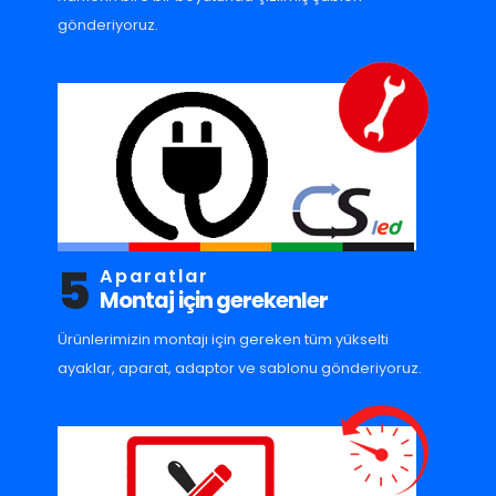
gönderiyoruz.
5
Aparatlar
Montaj için gerekenler
Ürünlerimizin montajı için gereken tüm yükselti
ayaklar, aparat, adaptor ve sablonu gönderiyoruz.