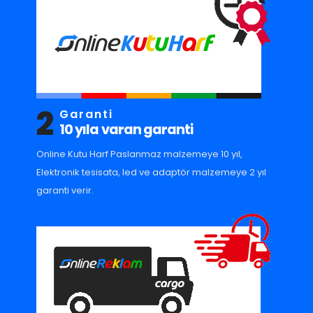
2
Garanti
10 yıla varan garanti
Online Kutu Harf Paslanmaz malzemeye 10 yıl,
Elektronik tesisata, led ve adaptör malzemeye 2 yıl
garanti verir.