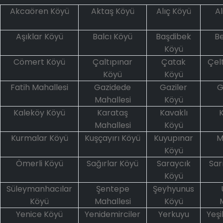
Akcaören Köyü
Aktaş Köyü
Alıç Köyü
A
Aşıklar Köyü
Balcı Köyü
Başdibek
Be
Köyü
Cömert Köyü
Çaltıpınar
Çatak
Çel
Köyü
Köyü
Fatih Mahallesi
Gazidede
Gaziler
G
Mahallesi
Köyü
Kaleköy Köyü
Karataş
Kavaklı
K
Mahallesi
Köyü
Kurmalar Köyü
Kuşçayırı Köyü
Kuyupınar
M
Köyü
Ömerli Köyü
Sağırlar Köyü
Saraycık
Sar
Köyü
Süleymanhacılar
Şentepe
Şeyhyunus
Köyü
Mahallesi
Köyü
Yenice Köyü
Yenidemirciler
Yerkuyu
Yeş