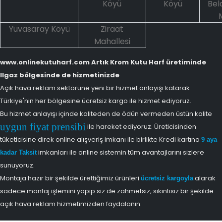
Köyü
Köyü
Bel
Yuvasaray Köyü
Ziraat
Mahallesi
www.onlinekutuharf.com Artık Krom Kutu Harf üretiminde
Ilgaz bölgesinde de hizmetinizde
Açık hava reklam sektörüne yeni bir hizmet anlayışı katarak
Türkiye'nin her bölgesine ücretsiz kargo ile hizmet ediyoruz.
Bu hizmet anlayışı içinde kaliteden de ödün vermeden üstün kalite
uygun fiyat prensibi
ile hareket ediyoruz. Üreticisinden
tüketicisine direk online alışveriş imkanı ile birlikte Kredi kartına
9 aya
imkanları ile online sistemin tüm avantajlarını sizlere
kadar Taksit
sunuyoruz.
Montaja hazır bir şekilde ürettiğimiz ürünleri
alarak
ücretsiz kargoyla
sadece montaj işlemini yapıp siz de zahmetsiz, sıkıntısız bir şekilde
açık hava reklam hizmetimizden faydalanın.