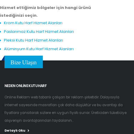
Hizmet ettiğimiz bölgeler için hangi ürünü
istediğinizi seçin.
Krom Kutu Harf Hizmet Alanları
Paslanmaz Kutu Harf Hizmet Alanları
Pleksi Kutu Harf Hizmet Alanları
Alüminyum Kutu Harf Hizmet Alanları
Bize Ulaşın
NEDEN ONLINE KUTU HARF
Online Reklam web tabanlı çalışan bir reklam şirketidir. Dolayısıyla
internet sayesinde masrafları çok daha düşüktür ve bu avantajı da
fiyatlara yansıtarak sizlere en uygun fiyatı sunar. Üreticiden tüketiciye
alışverişin avantajlarından faydalanın...
Detaylı Oku