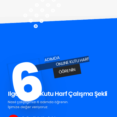
6
ADIMDA
ONLINE KUTU HARF
ÖĞRENIN
Ilgaz Krom Kutu Harf Çalışma Şekli
Nasıl çalıştığımızı 6 adımda öğrenin.
İşimize değer veriyoruz.