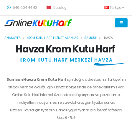
-
546 604 44 42
Katalog
Türkçe
ANASAYFA
KROM KUTU HARF HIZMET ALANLARI
SAMSUN
HAVZA
Havza Krom Kutu Harf
KROM KUTU HARF MERKEZİ
HAVZA
Samsun Havza Krom Kutu Harf
için doğru adrestesiniz. Türkiye'nin
bir çok yerinde olduğu gibi Havza bölgesinde de örnek işlerimiz var.
Online Kutu Harf internet üzerinde aktif çalışması ve pazarlama
maliyetlerini düşürmesi ile size daha uygun fiyatlar sunar.
Bizden
Havza
için fiyat alın. Daha uygun fiyatlar için
'Kendi Tabelanı
Kendin Tak'