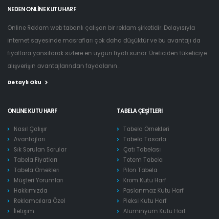
NEDEN ONLINE KUTU HARF
Online Reklam web tabanlı çalışan bir reklam şirketidir. Dolayısıyla
internet sayesinde masrafları çok daha düşüktür ve bu avantajı da
fiyatlara yansıtarak sizlere en uygun fiyatı sunar. Üreticiden tüketiciye
alışverişin avantajlarından faydalanın...
Detaylı Oku
ONLINE KUTU HARF
TABELA ÇEŞITLERI
Nasıl Çalışır
Tabela Örnekleri
Avantajları
Tabela Tasarla
Sık Sorulan Sorular
Çatı Tabelası
Tabela Fiyatları
Totem Tabela
Tabela Örnekleri
Pilon Tabela
Müşteri Yorumları
Krom Kutu Harf
Hakkımızda
Paslanmaz Kutu Harf
Reklamcılara Özel
Pleksi Kutu Harf
İletişim
Alüminyum Kutu Harf