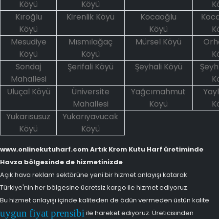
Köyü
Köyü
K
Kıroğlu
Kirenlik Köyü
Kocaoğlu
Koca
Köyü
Köyü
K
Mesudiye
Mısmılağaç
Mürsel Köyü
Orh
Köyü
Köyü
K
Sondaj
Şerifali Köyü
Şeyhali Köyü
Şeyh
Mahallesi
K
Uluçal Köyü
Üniversite
Yağcımahmut
Yayl
Mahallesi
Köyü
K
Yukarısusuz
Yukarıyavucak
Köyü
Köyü
www.onlinekutuharf.com Artık Krom Kutu Harf üretiminde
Havza bölgesinde de hizmetinizde
Açık hava reklam sektörüne yeni bir hizmet anlayışı katarak
Türkiye'nin her bölgesine ücretsiz kargo ile hizmet ediyoruz.
Bu hizmet anlayışı içinde kaliteden de ödün vermeden üstün kalite
uygun fiyat prensibi
ile hareket ediyoruz. Üreticisinden