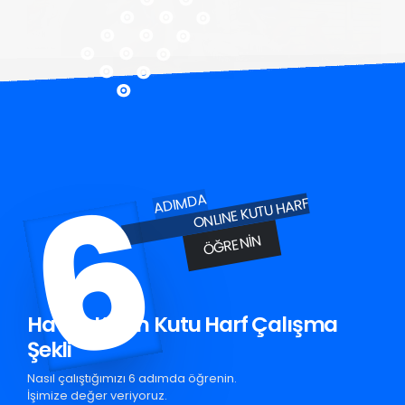
6
ADIMDA
ONLINE KUTU HARF
ÖĞRENIN
Havza Krom Kutu Harf Çalışma
Şekli
Nasıl çalıştığımızı 6 adımda öğrenin.
İşimize değer veriyoruz.