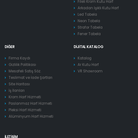
Fileli Krom Kutu Harf
Arkadan Işıklı Kutu Harf
Led Tabela
Neon Tabela
Strafor Tabela
Fener Tabela
DIĞER
DIJITAL KATALOG
Firma Kaydı
Katalog
Gizlilik Politikası
Ar Kutu Harf
Mesafeli Satış Söz.
VR Showroom
Teslimat ve İade Şartları
Site Haritası
İş İlanları
Krom Harf Hizmeti
Paslanmaz Harf Hizmeti
Pleksi Harf Hizmeti
Alüminyum Harf Hizmeti
İLETIŞIM