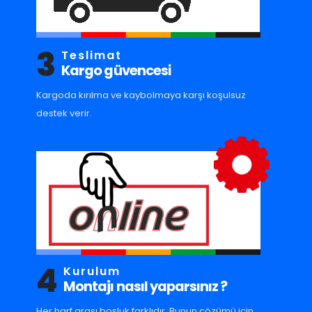
3
Teslimat
Kargo güvencesi
Kargoda kırılma ve kaybolmaya karşı koşulsuz
destek verir.
4
Kurulum
Montajı nasıl yaparsınız ?
Her harf arası boşluk farklıdır. Bunun çözümü için