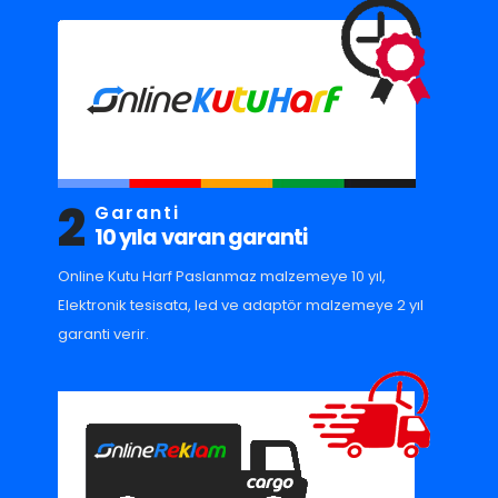
2
Garanti
10 yıla varan garanti
Online Kutu Harf Paslanmaz malzemeye 10 yıl,
Elektronik tesisata, led ve adaptör malzemeye 2 yıl
garanti verir.