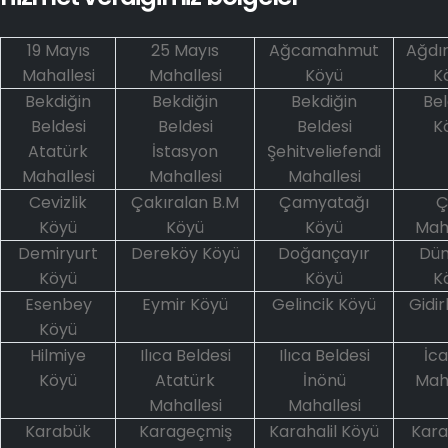
19 Mayıs
25 Mayıs
Ağcamahmut
Ağdı
Mahallesi
Mahallesi
Köyü
K
Bekdiğin
Bekdiğin
Bekdiğin
Bel
Beldesi
Beldesi
Beldesi
K
Atatürk
İstasyon
Şehitveliefendi
Mahallesi
Mahallesi
Mahallesi
Cevizlik
Çakıralan B.M
Çamyatağı
Ç
Köyü
Köyü
Köyü
Maha
Demiryurt
Dereköy Köyü
Doğançayır
Dün
Köyü
Köyü
K
Esenbey
Eymir Köyü
Gelincik Köyü
Gidir
Köyü
Hilmiye
Ilıca Beldesi
Ilıca Beldesi
İca
Köyü
Atatürk
İnönü
Maha
Mahallesi
Mahallesi
Karabük
Karageçmiş
Karahalil Köyü
Kar