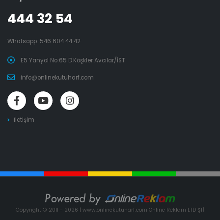
444 32 54
Whatsapp:
546 604 44 42
E5 Yanyol No:65 D.Köşkler Avcılar/İST
info@onlinekutuharf.com
İletişim
Copyright © 2011 - 2026 | www.onlinekutuharf.com Online Reklam LTD ŞTİ