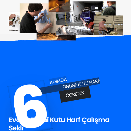
6
ADIMDA
ONLINE KUTU HARF
ÖĞRENIN
Evciler Pleksi Kutu Harf Çalışma
Şekli