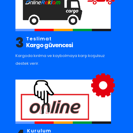
3
Teslimat
Kargo güvencesi
Kargoda kırılma ve kaybolmaya karşı koşulsuz
destek verir.
Kurulum