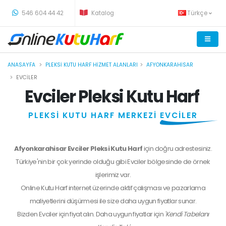
-
546 604 44 42
Katalog
Türkçe
ANASAYFA
PLEKSI KUTU HARF HIZMET ALANLARI
AFYONKARAHISAR
EVCILER
Evciler Pleksi Kutu Harf
PLEKSİ KUTU HARF MERKEZİ
EVCİLER
Afyonkarahisar Evciler Pleksi Kutu Harf
için doğru adrestesiniz.
Türkiye'nin bir çok yerinde olduğu gibi Evciler bölgesinde de örnek
işlerimiz var.
Online Kutu Harf internet üzerinde aktif çalışması ve pazarlama
maliyetlerini düşürmesi ile size daha uygun fiyatlar sunar.
Bizden
Evciler
için fiyat alın. Daha uygun fiyatlar için
'Kendi Tabelanı