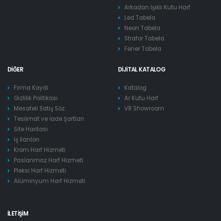
Arkadan Işıklı Kutu Harf
Led Tabela
Neon Tabela
Strafor Tabela
Fener Tabela
DIĞER
DIJITAL KATALOG
Firma Kaydı
Katalog
Gizlilik Politikası
Ar Kutu Harf
Mesafeli Satış Söz.
VR Showroom
Teslimat ve İade Şartları
Site Haritası
İş İlanları
Krom Harf Hizmeti
Paslanmaz Harf Hizmeti
Pleksi Harf Hizmeti
Alüminyum Harf Hizmeti
İLETIŞIM