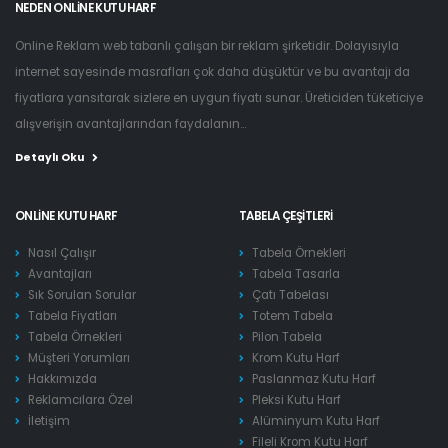
NEDEN ONLINE KUTU HARF
Online Reklam web tabanlı çalışan bir reklam şirketidir. Dolayısıyla
internet sayesinde masrafları çok daha düşüktür ve bu avantajı da
fiyatlara yansıtarak sizlere en uygun fiyatı sunar. Üreticiden tüketiciye
alışverişin avantajlarından faydalanın...
Detaylı Oku
ONLINE KUTU HARF
TABELA ÇEŞITLERI
Nasıl Çalışır
Tabela Örnekleri
Avantajları
Tabela Tasarla
Sık Sorulan Sorular
Çatı Tabelası
Tabela Fiyatları
Totem Tabela
Tabela Örnekleri
Pilon Tabela
Müşteri Yorumları
Krom Kutu Harf
Hakkımızda
Paslanmaz Kutu Harf
Reklamcılara Özel
Pleksi Kutu Harf
İletişim
Alüminyum Kutu Harf
Fileli Krom Kutu Harf