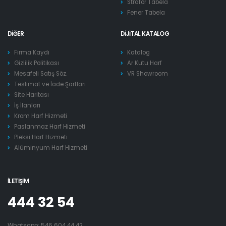
Strafor Tabela
Fener Tabela
DIĞER
DIJITAL KATALOG
Firma Kaydı
Katalog
Gizlilik Politikası
Ar Kutu Harf
Mesafeli Satış Söz.
VR Showroom
Teslimat ve İade Şartları
Site Haritası
İş İlanları
Krom Harf Hizmeti
Paslanmaz Harf Hizmeti
Pleksi Harf Hizmeti
Alüminyum Harf Hizmeti
İLETIŞIM
444 32 54
Whatsapp:
546 604 44 42