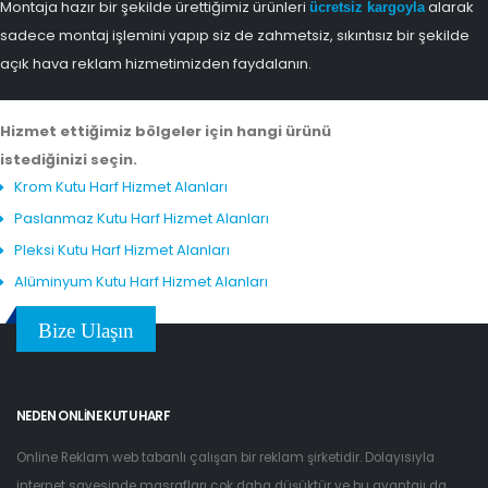
Montaja hazır bir şekilde ürettiğimiz ürünleri
alarak
ücretsiz kargoyla
sadece montaj işlemini yapıp siz de zahmetsiz, sıkıntısız bir şekilde
açık hava reklam hizmetimizden faydalanın.
Hizmet ettiğimiz bölgeler için hangi ürünü
istediğinizi seçin.
Krom Kutu Harf Hizmet Alanları
Paslanmaz Kutu Harf Hizmet Alanları
Pleksi Kutu Harf Hizmet Alanları
Alüminyum Kutu Harf Hizmet Alanları
Bize Ulaşın
NEDEN ONLINE KUTU HARF
Online Reklam web tabanlı çalışan bir reklam şirketidir. Dolayısıyla
internet sayesinde masrafları çok daha düşüktür ve bu avantajı da