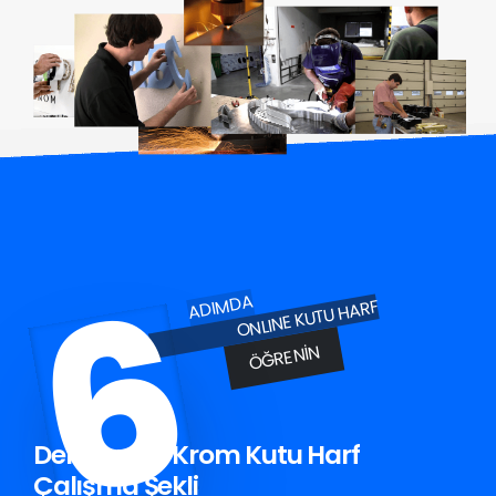
6
ADIMDA
ONLINE KUTU HARF
ÖĞRENIN
Derepazarı Krom Kutu Harf
Çalışma Şekli