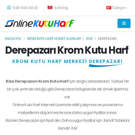
-
546 604 44 42
Katalog
Türkçe
ANASAYFA
KROM KUTU HARF HIZMET ALANLARI
RIZE
DEREPAZARI
Derepazarı Krom Kutu Harf
KROM KUTU HARF MERKEZİ
DEREPAZARI
Rize Derepazarı Krom Kutu Harf
için doğru adrestesiniz. Türkiye'nin
bir çok yerinde olduğu gibi Derepazarı bölgesinde de örnek işlerimiz
var.
Online Kutu Harf internet üzerinde aktif çalışması ve pazarlama
maliyetlerini düşürmesi ile size daha uygun fiyatlar sunar.
Bizden
Derepazarı
için fiyat alın. Daha uygun fiyatlar için
'Kendi Tabelanı
Kendin Tak'