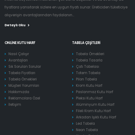
fiyatlara yansıtarak sizlere en uygun fiyatı sunar. Üreticiden tüketiciye
alışverişin avantajlarından faydalanın...
Detaylı Oku
ONLINE KUTU HARF
TABELA ÇEŞITLERI
Nasıl Çalışır
Tabela Örnekleri
Avantajları
Tabela Tasarla
Sık Sorulan Sorular
Çatı Tabelası
Tabela Fiyatları
Totem Tabela
Tabela Örnekleri
Pilon Tabela
Müşteri Yorumları
Krom Kutu Harf
Hakkımızda
Paslanmaz Kutu Harf
Reklamcılara Özel
Pleksi Kutu Harf
İletişim
Alüminyum Kutu Harf
Fileli Krom Kutu Harf
Arkadan Işıklı Kutu Harf
Led Tabela
Neon Tabela