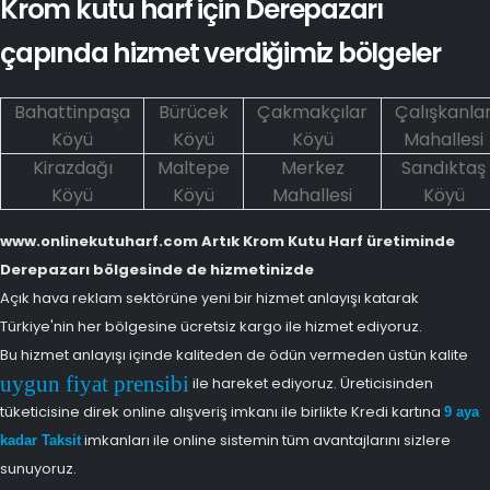
Krom kutu harf için Derepazarı
çapında hizmet verdiğimiz bölgeler
Bahattinpaşa
Bürücek
Çakmakçılar
Çalışkanla
Köyü
Köyü
Köyü
Mahallesi
Kirazdağı
Maltepe
Merkez
Sandıktaş
Köyü
Köyü
Mahallesi
Köyü
www.onlinekutuharf.com Artık Krom Kutu Harf üretiminde
Derepazarı bölgesinde de hizmetinizde
Açık hava reklam sektörüne yeni bir hizmet anlayışı katarak
Türkiye'nin her bölgesine ücretsiz kargo ile hizmet ediyoruz.
Bu hizmet anlayışı içinde kaliteden de ödün vermeden üstün kalite
uygun fiyat prensibi
ile hareket ediyoruz. Üreticisinden
tüketicisine direk online alışveriş imkanı ile birlikte Kredi kartına
9 aya
imkanları ile online sistemin tüm avantajlarını sizlere
kadar Taksit
sunuyoruz.