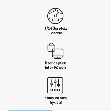
7/24 Ücretsiz
Tasarla
İster cepten
ister PC den
Kolay ve Hızlı
fiyat al