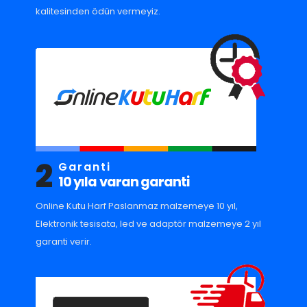
kalitesinden ödün vermeyiz.
2
Garanti
10 yıla varan garanti
Online Kutu Harf Paslanmaz malzemeye 10 yıl,
Elektronik tesisata, led ve adaptör malzemeye 2 yıl
garanti verir.