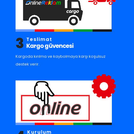
3
Teslimat
Kargo güvencesi
Kargoda kırılma ve kaybolmaya karşı koşulsuz
destek verir.
Kurulum