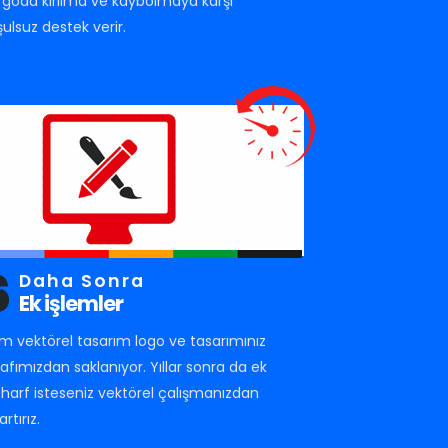
rgoda kırılma ve kaybolmaya karşı
şulsuz destek verir.
6
Daha Sonra
Ek işlemler
m vektörel tasarım logo ve tasarımınız
rafımızdan saklanıyor. Yıllar sonra da ek
r harf isteseniz vektörel çalışmanızdan
artırız.