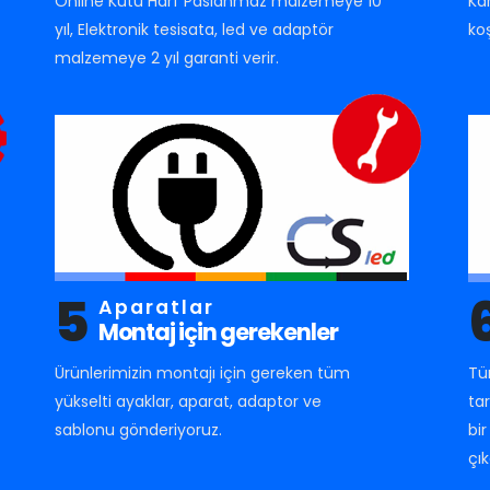
Online Kutu Harf Paslanmaz malzemeye 10
Ka
yıl, Elektronik tesisata, led ve adaptör
ko
malzemeye 2 yıl garanti verir.
5
Aparatlar
Montaj için gerekenler
Ürünlerimizin montajı için gereken tüm
Tü
yükselti ayaklar, aparat, adaptor ve
ta
sablonu gönderiyoruz.
bi
çık