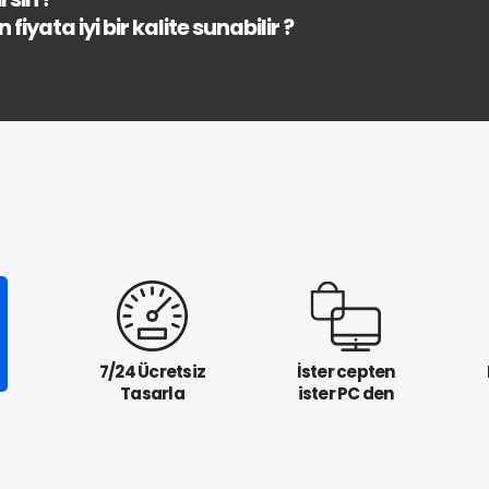
fiyata iyi bir kalite sunabilir ?
7/24 Ücretsiz
İster cepten
Tasarla
ister PC den