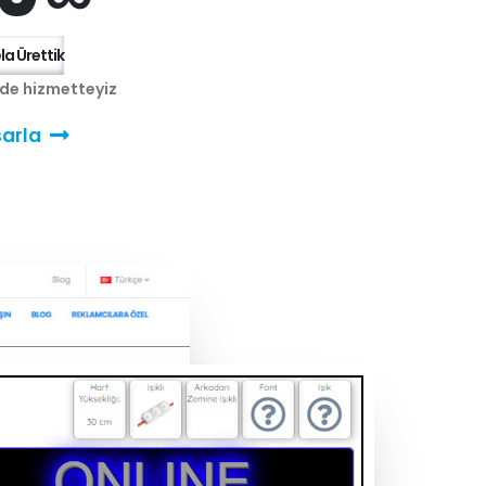
a Ürettik
nde hizmetteyiz
arla