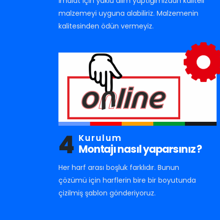
İmalat için yüklü alım yaptığımızdan kaliteli
malzemeyi uyguna alabiliriz. Malzemenin
kalitesinden ödün vermeyiz.
4
Kurulum
Montajı nasıl yaparsınız ?
Her harf arası boşluk farklıdır. Bunun
çözümü için harflerin bire bir boyutunda
çizilmiş şablon gönderiyoruz.