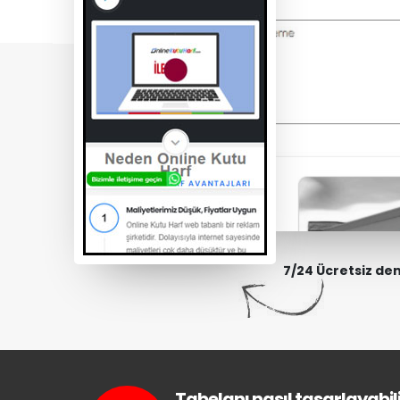
7/24 Ücretsiz de
Tabelanı nasıl tasarlayabili