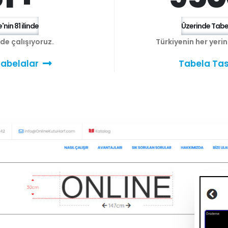
'nin 81 ilinde
Üzerinde Tabel
e de çalışıyoruz.
Türkiyenin her yeri
abelalar
Tabela Tas