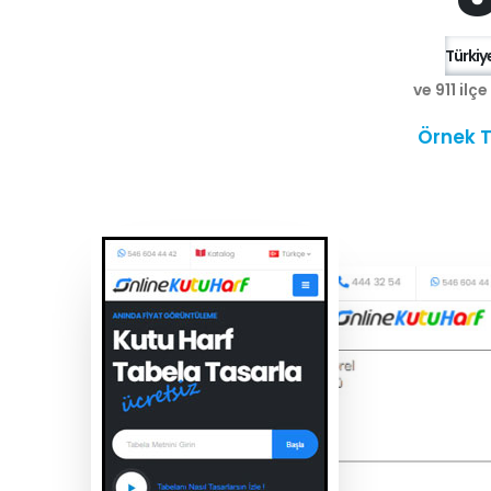
Türkiye
ve 911 ilç
Örnek T