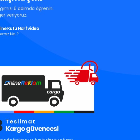
tığımızı 6 adımda öğrenin.
er veriyoruz.
ine Kutu Harf video
kımız Ne ?
3
Teslimat
Kargo güvencesi