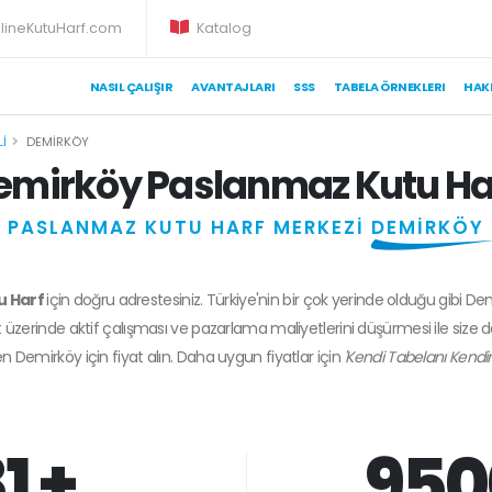
lineKutuHarf.com
Katalog
NASIL ÇALIŞIR
AVANTAJLARI
SSS
TABELA ÖRNEKLERI
HAK
LI
DEMIRKÖY
emirköy Paslanmaz Kutu Ha
PASLANMAZ KUTU HARF MERKEZİ
DEMİRKÖY
u Harf
için doğru adrestesiniz. Türkiye'nin bir çok yerinde olduğu gibi De
 üzerinde aktif çalışması ve pazarlama maliyetlerini düşürmesi ile size 
en
Demirköy
için fiyat alın. Daha uygun fiyatlar için
'Kendi Tabelanı Kendin
1 +
950