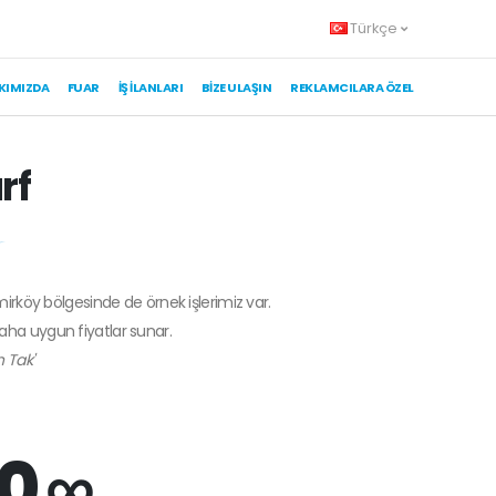
Türkçe
KIMIZDA
FUAR
İŞ İLANLARI
BIZE ULAŞIN
REKLAMCILARA ÖZEL
rf
mirköy bölgesinde de örnek işlerimiz var.
daha uygun fiyatlar sunar.
 Tak'
0 ∞