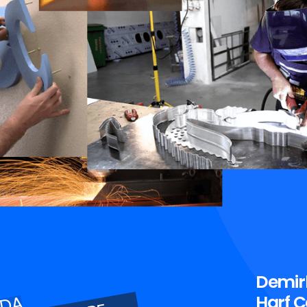
Demir
Harf Ç