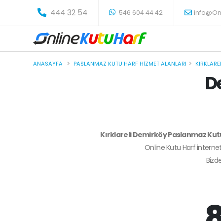
-
444 32 54
546 604 44 42
info@On
ANASAYFA
PASLANMAZ KUTU HARF HIZMET ALANLARI
KIRKLARE
D
Kırklareli Demirköy Paslanmaz Kut
Online Kutu Harf internet
Bizd
8