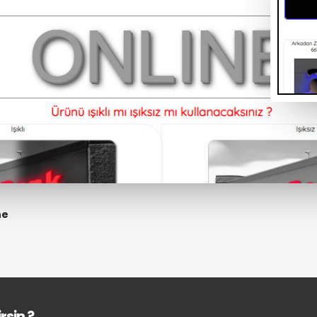
ne
rsin ?