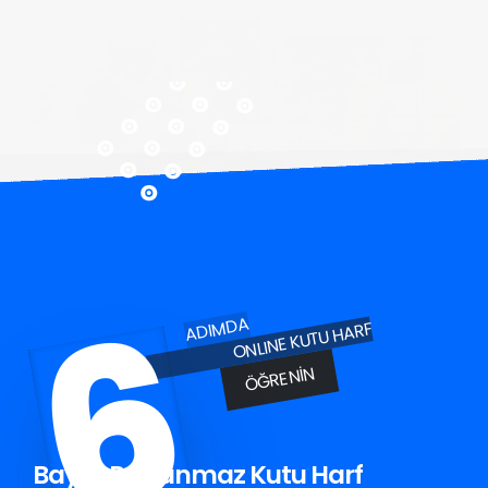
6
ADIMDA
ONLINE KUTU HARF
ÖĞRENIN
Bayat Paslanmaz Kutu Harf