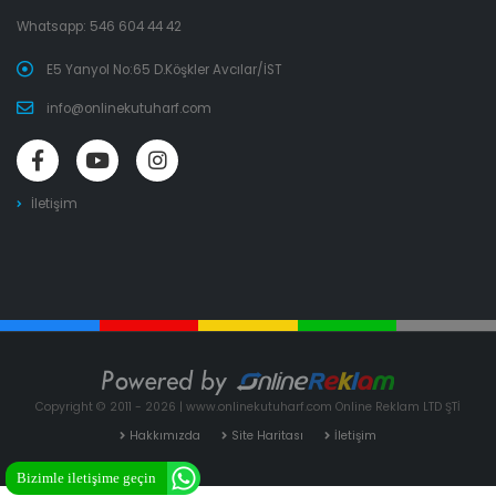
Whatsapp:
546 604 44 42
E5 Yanyol No:65 D.Köşkler Avcılar/İST
info@onlinekutuharf.com
İletişim
Copyright © 2011 - 2026 | www.onlinekutuharf.com Online Reklam LTD ŞTİ
Hakkımızda
Site Haritası
İletişim
Bizimle iletişime geçin