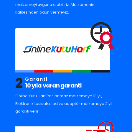
malzemeyi uyguna alabiliriz. Malzemenin
kalitesinden ödün vermeyiz.
2
Garanti
10 yıla varan garanti
Online Kutu Harf Paslanmaz malzemeye 10 yıl,
Elektronik tesisata, led ve adaptör malzemeye 2 yıl
garanti verir.