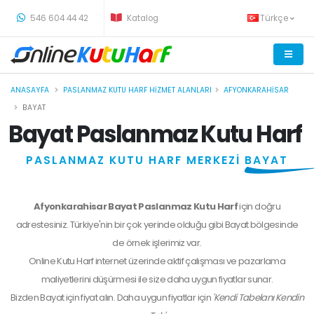
-
546 604 44 42
Katalog
Türkçe
ANASAYFA
PASLANMAZ KUTU HARF HIZMET ALANLARI
AFYONKARAHISAR
BAYAT
Bayat Paslanmaz Kutu Harf
PASLANMAZ KUTU HARF MERKEZİ
BAYAT
Afyonkarahisar Bayat Paslanmaz Kutu Harf
için doğru
adrestesiniz. Türkiye'nin bir çok yerinde olduğu gibi Bayat bölgesinde
de örnek işlerimiz var.
Online Kutu Harf internet üzerinde aktif çalışması ve pazarlama
maliyetlerini düşürmesi ile size daha uygun fiyatlar sunar.
Bizden
Bayat
için fiyat alın. Daha uygun fiyatlar için
'Kendi Tabelanı Kendin