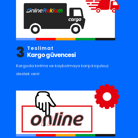
3
Teslimat
Kargo güvencesi
Kargoda kırılma ve kaybolmaya karşı koşulsuz
destek verir.