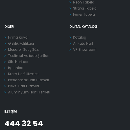
Neon Tabela
Strafor Tabela
Fener Tabela
DIĞER
DIJITAL KATALOG
Firma Kaydı
Katalog
Gizlilik Politikası
Ar Kutu Harf
Mesafeli Satış Söz.
VR Showroom
Teslimat ve İade Şartları
Site Haritası
İş İlanları
Krom Harf Hizmeti
Paslanmaz Harf Hizmeti
Pleksi Harf Hizmeti
Alüminyum Harf Hizmeti
İLETIŞIM
444 32 54