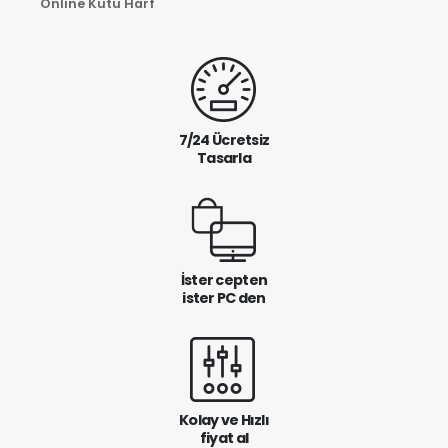
Online Kutu Harf
7/24 Ücretsiz
Tasarla
İster cepten
ister PC den
Kolay ve Hızlı
fiyat al