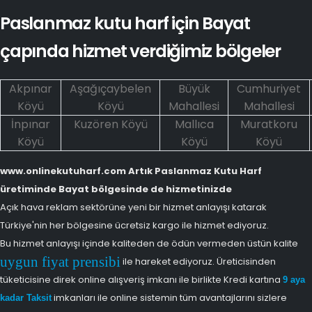
Paslanmaz kutu harf için Bayat
çapında hizmet verdiğimiz bölgeler
Akpınar
Aşağıçaybelen
Büyük
Cumhuriyet
Köyü
Köyü
Mahallesi
Mahallesi
İnpınar
Kuzören Köyü
Mallıca
Muratkoru
Köyü
Köyü
Köyü
www.onlinekutuharf.com Artık Paslanmaz Kutu Harf
üretiminde Bayat bölgesinde de hizmetinizde
Açık hava reklam sektörüne yeni bir hizmet anlayışı katarak
Türkiye'nin her bölgesine ücretsiz kargo ile hizmet ediyoruz.
Bu hizmet anlayışı içinde kaliteden de ödün vermeden üstün kalite
uygun fiyat prensibi
ile hareket ediyoruz. Üreticisinden
tüketicisine direk online alışveriş imkanı ile birlikte Kredi kartına
9 aya
imkanları ile online sistemin tüm avantajlarını sizlere
kadar Taksit