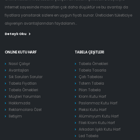
internet sayesinde masrafları çok daha düşüktür ve bu avantajı da
fiyatlara yansıtarak sizlere en uygun fiyatı sunar. Üreticiden tüketiciye
alışverişin avantajlarından faydalanın...
Detaylı Oku
ONLINE KUTU HARF
TABELA ÇEŞITLERI
Nasıl Çalışır
Tabela Örnekleri
Avantajları
Tabela Tasarla
Sık Sorulan Sorular
Çatı Tabelası
Tabela Fiyatları
Totem Tabela
Tabela Örnekleri
Pilon Tabela
Müşteri Yorumları
Krom Kutu Harf
Hakkımızda
Paslanmaz Kutu Harf
Reklamcılara Özel
Pleksi Kutu Harf
İletişim
Alüminyum Kutu Harf
Fileli Krom Kutu Harf
Arkadan Işıklı Kutu Harf
Led Tabela