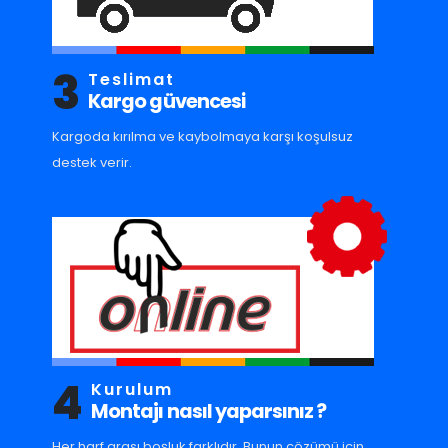
3
Teslimat
Kargo güvencesi
Kargoda kırılma ve kaybolmaya karşı koşulsuz
destek verir.
4
Kurulum
Montajı nasıl yaparsınız ?
Her harf arası boşluk farklıdır. Bunun çözümü için