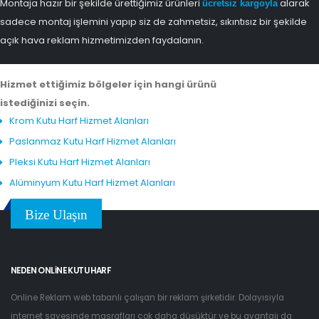
Montaja hazır bir şekilde ürettiğimiz ürünleri
alarak
ücretsiz kargoyla
sadece montaj işlemini yapıp siz de zahmetsiz, sıkıntısız bir şekilde
açık hava reklam hizmetimizden faydalanın.
Hizmet ettiğimiz bölgeler için hangi ürünü
istediğinizi seçin.
Krom Kutu Harf Hizmet Alanları
Paslanmaz Kutu Harf Hizmet Alanları
Pleksi Kutu Harf Hizmet Alanları
Alüminyum Kutu Harf Hizmet Alanları
Bize Ulaşın
NEDEN ONLINE KUTU HARF
Online Reklam web tabanlı çalışan bir reklam şirketidir. Dolayısıyla
internet sayesinde masrafları çok daha düşüktür ve bu avantajı da