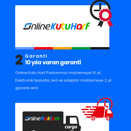
2
Garanti
10 yıla varan garanti
Online Kutu Harf Paslanmaz malzemeye 10 yıl,
Elektronik tesisata, led ve adaptör malzemeye 2 yıl
garanti verir.