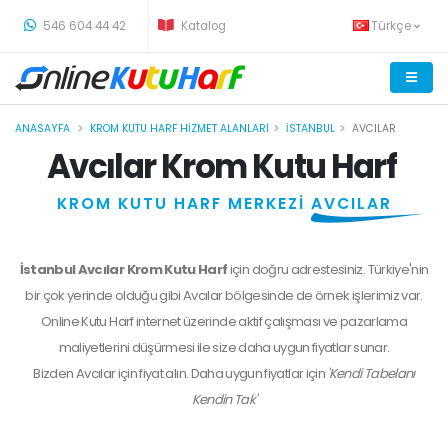
-
546 604 44 42
Katalog
Türkçe
ANASAYFA
KROM KUTU HARF HIZMET ALANLARI
İSTANBUL
AVCILAR
Avcılar Krom Kutu Harf
KROM KUTU HARF MERKEZİ
AVCILAR
İstanbul Avcılar Krom Kutu Harf
için doğru adrestesiniz. Türkiye'nin
bir çok yerinde olduğu gibi Avcılar bölgesinde de örnek işlerimiz var.
Online Kutu Harf internet üzerinde aktif çalışması ve pazarlama
maliyetlerini düşürmesi ile size daha uygun fiyatlar sunar.
Bizden
Avcılar
için fiyat alın. Daha uygun fiyatlar için
'Kendi Tabelanı
Kendin Tak'