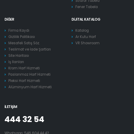
Strafor Tabela
Fener Tabela
DIĞER
DIJITAL KATALOG
Firma Kaydı
Katalog
Gizlilik Politikası
Ar Kutu Harf
Mesafeli Satış Söz.
VR Showroom
Teslimat ve İade Şartları
Site Haritası
İş İlanları
Krom Harf Hizmeti
Paslanmaz Harf Hizmeti
Pleksi Harf Hizmeti
Alüminyum Harf Hizmeti
İLETIŞIM
444 32 54
Whatsapp:
546 604 44 42