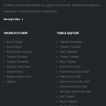
fiyatlara yansıtarak sizlere en uygun fiyatı sunar. Üreticiden tüketiciye
alışverişin avantajlarından faydalanın...
Detaylı Oku
ONLINE KUTU HARF
TABELA ÇEŞITLERI
Nasıl Çalışır
Tabela Örnekleri
Avantajları
Tabela Tasarla
Sık Sorulan Sorular
Çatı Tabelası
Tabela Fiyatları
Totem Tabela
Tabela Örnekleri
Pilon Tabela
Müşteri Yorumları
Krom Kutu Harf
Hakkımızda
Paslanmaz Kutu Harf
Reklamcılara Özel
Pleksi Kutu Harf
İletişim
Alüminyum Kutu Harf
Fileli Krom Kutu Harf
Arkadan Işıklı Kutu Harf
Led Tabela
Neon Tabela