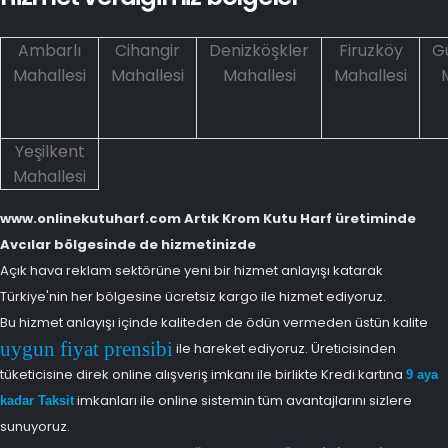
Ambarlı
Cihangir
Denizköşkler
Firuzköy
G
Mahallesi
Mahallesi
Mahallesi
Mahallesi
Yeşilkent
Mahallesi
www.onlinekutuharf.com Artık Krom Kutu Harf üretiminde
Avcılar bölgesinde de hizmetinizde
Açık hava reklam sektörüne yeni bir hizmet anlayışı katarak
Türkiye'nin her bölgesine ücretsiz kargo ile hizmet ediyoruz.
Bu hizmet anlayışı içinde kaliteden de ödün vermeden üstün kalite
uygun fiyat prensibi
ile hareket ediyoruz. Üreticisinden
tüketicisine direk online alışveriş imkanı ile birlikte Kredi kartına
9 aya
imkanları ile online sistemin tüm avantajlarını sizlere
kadar Taksit
sunuyoruz.