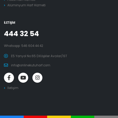
Alüminyum Harf Hizmeti
İLETIŞIM
444 32 54
Whatsapp:
546 604 44 42
E5 Yanyol No:65 D.Köşkler Avcılar/İST
info@onlinekutuharf.com
İletişim