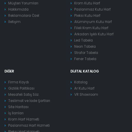
Müşteri Yorumları
Krom Kutu Harf
Hakkımızda
Paslanmaz Kutu Harf
Reklamcılara Özel
Pleksi Kutu Harf
İletişim
Alüminyum Kutu Harf
Fileli Krom Kutu Harf
Arkadan Işıklı Kutu Harf
Led Tabela
Neon Tabela
Strafor Tabela
Fener Tabela
DIĞER
DIJITAL KATALOG
Firma Kaydı
Katalog
Gizlilik Politikası
Ar Kutu Harf
Mesafeli Satış Söz.
VR Showroom
Teslimat ve İade Şartları
Site Haritası
İş İlanları
Krom Harf Hizmeti
Paslanmaz Harf Hizmeti
Pleksi Harf Hizmeti