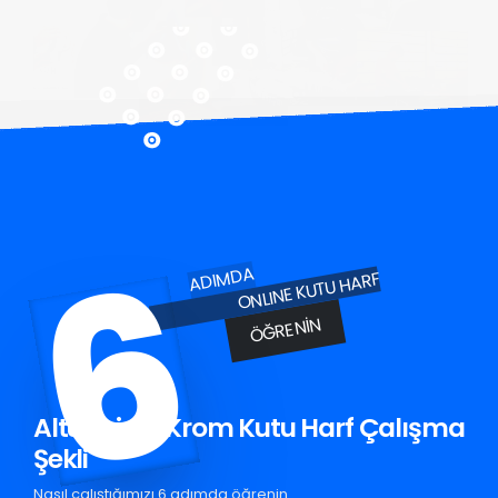
6
ADIMDA
ONLINE KUTU HARF
ÖĞRENIN
Altunhisar Krom Kutu Harf Çalışma
Şekli
Nasıl çalıştığımızı 6 adımda öğrenin.