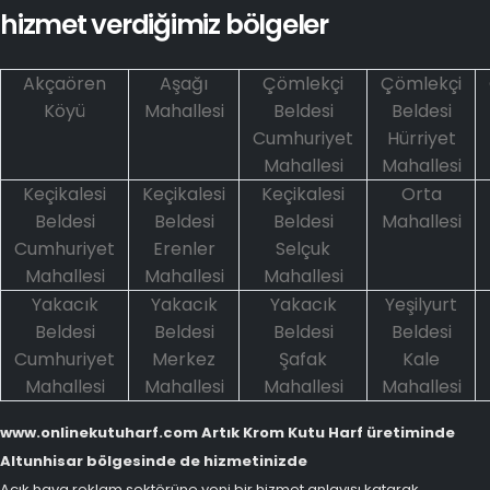
hizmet verdiğimiz bölgeler
Akçaören
Aşağı
Çömlekçi
Çömlekçi
Köyü
Mahallesi
Beldesi
Beldesi
Cumhuriyet
Hürriyet
Mahallesi
Mahallesi
Keçikalesi
Keçikalesi
Keçikalesi
Orta
Beldesi
Beldesi
Beldesi
Mahallesi
Cumhuriyet
Erenler
Selçuk
Mahallesi
Mahallesi
Mahallesi
Yakacık
Yakacık
Yakacık
Yeşilyurt
Beldesi
Beldesi
Beldesi
Beldesi
Cumhuriyet
Merkez
Şafak
Kale
Mahallesi
Mahallesi
Mahallesi
Mahallesi
www.onlinekutuharf.com Artık Krom Kutu Harf üretiminde
Altunhisar bölgesinde de hizmetinizde
Açık hava reklam sektörüne yeni bir hizmet anlayışı katarak