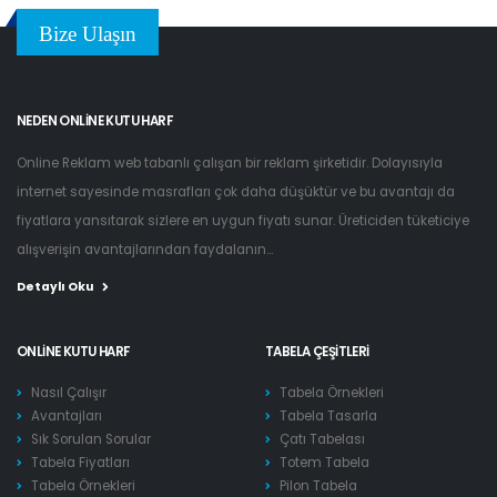
Bize Ulaşın
NEDEN ONLINE KUTU HARF
Online Reklam web tabanlı çalışan bir reklam şirketidir. Dolayısıyla
internet sayesinde masrafları çok daha düşüktür ve bu avantajı da
fiyatlara yansıtarak sizlere en uygun fiyatı sunar. Üreticiden tüketiciye
alışverişin avantajlarından faydalanın...
Detaylı Oku
ONLINE KUTU HARF
TABELA ÇEŞITLERI
Nasıl Çalışır
Tabela Örnekleri
Avantajları
Tabela Tasarla
Sık Sorulan Sorular
Çatı Tabelası
Tabela Fiyatları
Totem Tabela
Tabela Örnekleri
Pilon Tabela