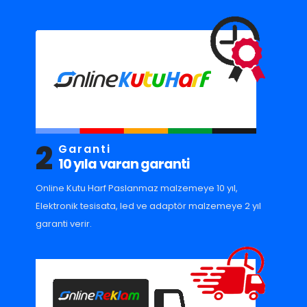
2
Garanti
10 yıla varan garanti
Online Kutu Harf Paslanmaz malzemeye 10 yıl,
Elektronik tesisata, led ve adaptör malzemeye 2 yıl
garanti verir.