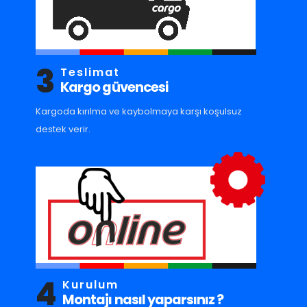
3
Teslimat
Kargo güvencesi
Kargoda kırılma ve kaybolmaya karşı koşulsuz
destek verir.
4
Kurulum
Montajı nasıl yaparsınız ?