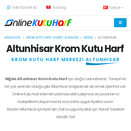
-
546 604 44 42
Katalog
Türkçe
ANASAYFA
KROM KUTU HARF HIZMET ALANLARI
NIĞDE
ALTUNHISAR
Altunhisar Krom Kutu Harf
KROM KUTU HARF MERKEZİ
ALTUNHİSAR
Niğde Altunhisar Krom Kutu Harf
için doğru adrestesiniz. Türkiye'nin
bir çok yerinde olduğu gibi Altunhisar bölgesinde de örnek işlerimiz var.
Online Kutu Harf internet üzerinde aktif çalışması ve pazarlama
maliyetlerini düşürmesi ile size daha uygun fiyatlar sunar.
Bizden
Altunhisar
için fiyat alın. Daha uygun fiyatlar için
'Kendi Tabelanı
Kendin Tak'