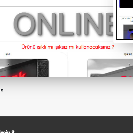
ne
rsin ?