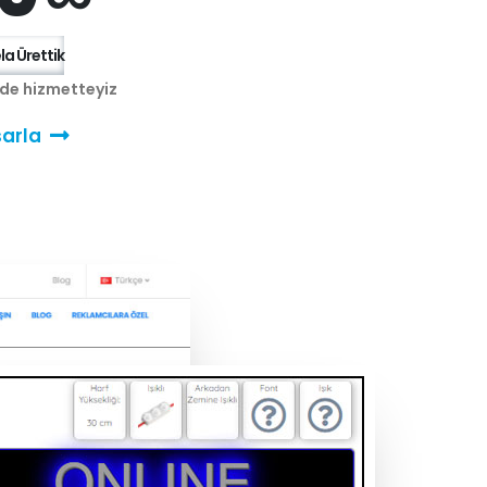
a Ürettik
nde hizmetteyiz
arla