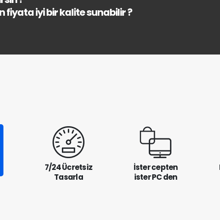
fiyata iyi bir kalite sunabilir ?
7/24 Ücretsiz
İster cepten
Tasarla
ister PC den