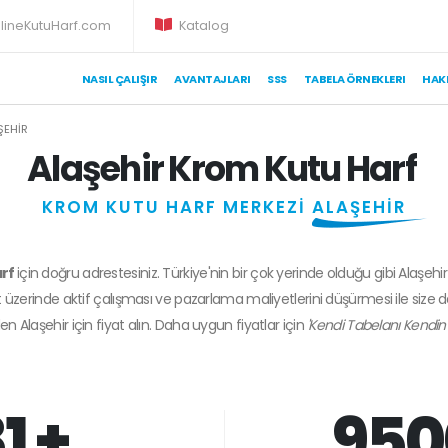
lineKutuHarf.com
Katalog
NASIL ÇALIŞIR
AVANTAJLARI
SSS
TABELA ÖRNEKLERI
HAK
ŞEHIR
Alaşehir Krom Kutu Harf
KROM KUTU HARF MERKEZİ
ALAŞEHİR
arf
için doğru adrestesiniz. Türkiye'nin bir çok yerinde olduğu gibi Alaşehi
 üzerinde aktif çalışması ve pazarlama maliyetlerini düşürmesi ile size 
den
Alaşehir
için fiyat alın. Daha uygun fiyatlar için
'Kendi Tabelanı Kendin 
1 +
950