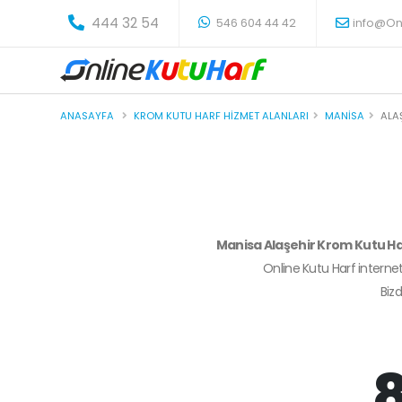
-
444 32 54
546 604 44 42
info@On
ANASAYFA
KROM KUTU HARF HIZMET ALANLARI
MANISA
ALA
Manisa Alaşehir Krom Kutu H
Online Kutu Harf internet
Biz
8