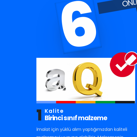
6
1
Kalite
Birinci sınıf malzeme
İmalat için yüklü alım yaptığımızdan kaliteli