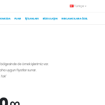
Türkçe
KIMIZDA
FUAR
İŞ İLANLARI
BIZE ULAŞIN
REKLAMCILARA ÖZEL
r bölgesinde de örnek işlerimiz var.
daha uygun fiyatlar sunar.
Tak'
0 ∞