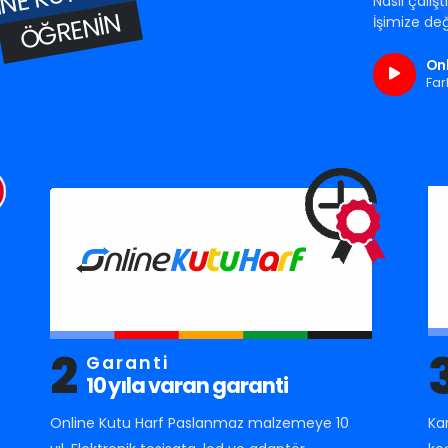
Nasıl çalış
ÖĞRENIN
İşimize değ
Onl
Far
2
Garanti
10 yıla varan garanti
Online Kutu Harf Paslanmaz malzemeye 10
Ka