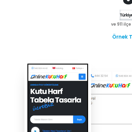
Türkiye
ve 911 ilç
Örnek T