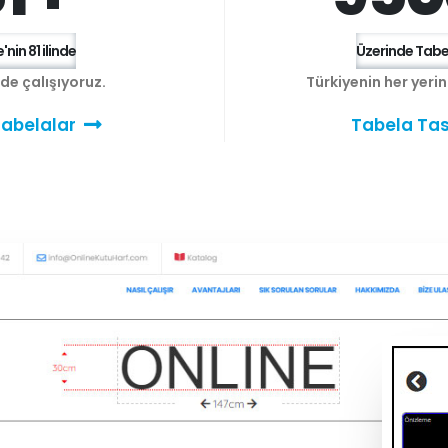
'nin 81 ilinde
Üzerinde Tabel
e de çalışıyoruz.
Türkiyenin her yeri
abelalar
Tabela Tas