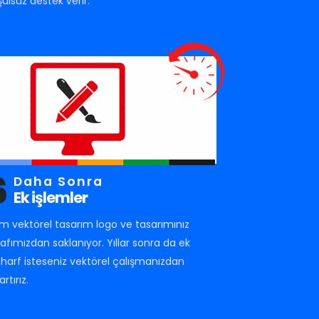
şulsuz destek verir.
6
Daha Sonra
Ek işlemler
m vektörel tasarım logo ve tasarımınız
rafımızdan saklanıyor. Yıllar sonra da ek
r harf isteseniz vektörel çalışmanızdan
artırız.