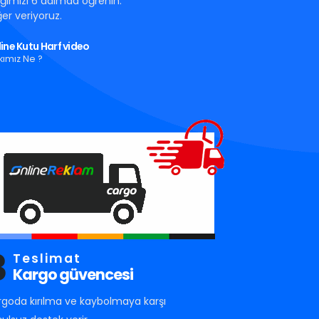
tığımızı 6 adımda öğrenin.
er veriyoruz.
ine Kutu Harf video
kımız Ne ?
3
Teslimat
Kargo güvencesi
rgoda kırılma ve kaybolmaya karşı