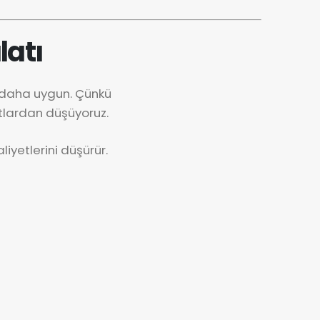
latı
k daha uygun. Çünkü
tlardan düşüyoruz.
iyetlerini düşürür.