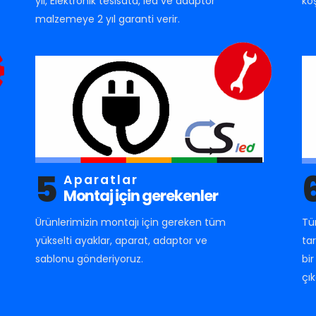
yıl, Elektronik tesisata, led ve adaptör
ko
malzemeye 2 yıl garanti verir.
5
Aparatlar
Montaj için gerekenler
Ürünlerimizin montajı için gereken tüm
Tü
yükselti ayaklar, aparat, adaptor ve
ta
sablonu gönderiyoruz.
bi
çık