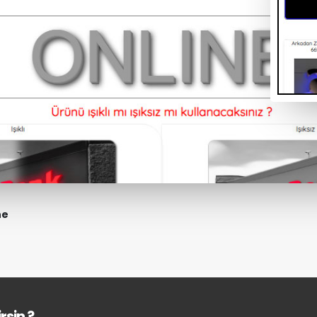
ne
rsin ?