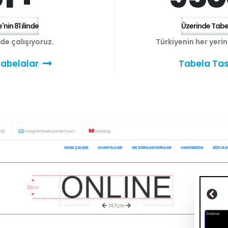
'nin 81 ilinde
Üzerinde Tabel
e de çalışıyoruz.
Türkiyenin her yeri
abelalar
Tabela Tas