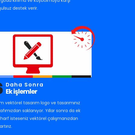
rgoda kırılma ve kaybolmaya karşı
şulsuz destek verir.
6
Daha Sonra
Ek işlemler
m vektörel tasarım logo ve tasarımınız
rafımızdan saklanıyor. Yıllar sonra da ek
r harf isteseniz vektörel çalışmanızdan
artırız.