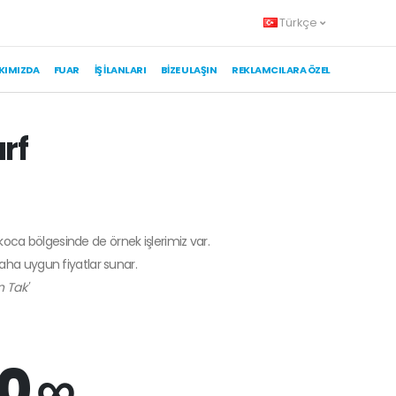
Türkçe
KIMIZDA
FUAR
İŞ İLANLARI
BIZE ULAŞIN
REKLAMCILARA ÖZEL
rf
akoca bölgesinde de örnek işlerimiz var.
daha uygun fiyatlar sunar.
n Tak'
0 ∞