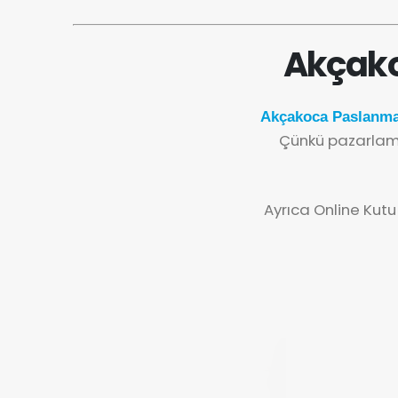
Akçako
Akçakoca Paslanma
Çünkü pazarlama
Ayrıca Online Kutu