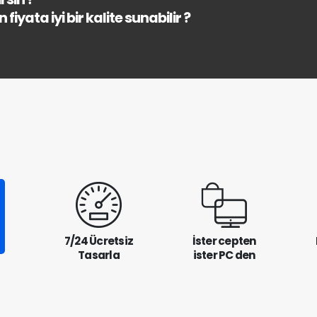
fiyata iyi bir kalite sunabilir ?
7/24 Ücretsiz
İster cepten
Tasarla
ister PC den