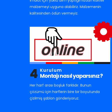
İmalat için yüklü alım yaptığımızdan kaliteli
malzemeyi uyguna alabiliriz. Malzemenin
kalitesinden ödün vermeyiz.
4
Kurulum
Montajı nasıl yaparsınız ?
Her harf arası boşluk farklıdır. Bunun
çözümü için harflerin bire bir boyutunda
çizilmiş şablon gönderiyoruz.