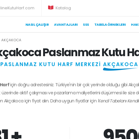
lineKutuHarf.com
Katalog
NASIL ÇALIŞIR
AVANTAJLARI
SSS
TABELA ÖRNEKLERI
HAK
AKÇAKOCA
kçakoca Paslanmaz Kutu Ha
PASLANMAZ KUTU HARF MERKEZİ
AKÇAKOCA
 Harf
için doğru adrestesiniz. Türkiye'nin bir çok yerinde olduğu gibi Akç
 üzerinde aktif çalışması ve pazarlama maliyetlerini düşürmesi ile size 
en
Akçakoca
için fiyat alın. Daha uygun fiyatlar için
'Kendi Tabelanı Kendi
1 +
950