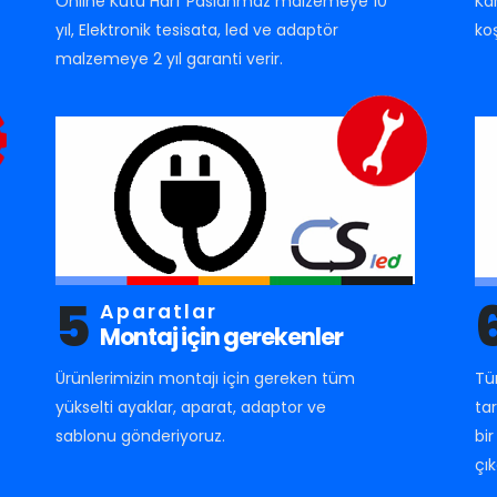
Online Kutu Harf Paslanmaz malzemeye 10
Ka
yıl, Elektronik tesisata, led ve adaptör
ko
malzemeye 2 yıl garanti verir.
5
Aparatlar
Montaj için gerekenler
Ürünlerimizin montajı için gereken tüm
Tü
yükselti ayaklar, aparat, adaptor ve
ta
sablonu gönderiyoruz.
bi
çık