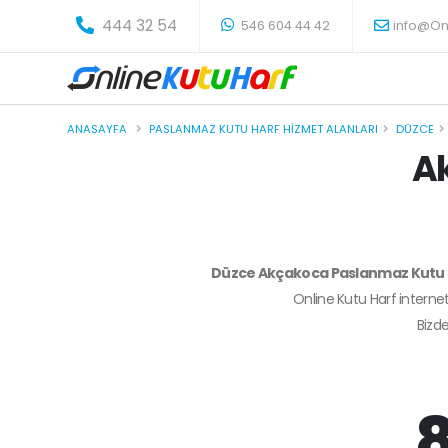
-
444 32 54
546 604 44 42
info@On
ANASAYFA
PASLANMAZ KUTU HARF HIZMET ALANLARI
DÜZCE
A
Düzce Akçakoca Paslanmaz Kutu
Online Kutu Harf internet
Bizd
8