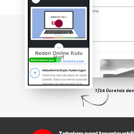
7/24 Ücretsiz de
Tabelanı nasıl tasarlayabili