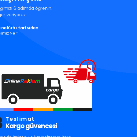
tığımızı 6 adımda öğrenin.
er veriyoruz.
ine Kutu Harf video
kımız Ne ?
3
Teslimat
Kargo güvencesi