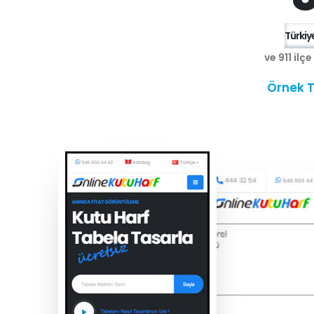
Türkiye
ve 911 ilç
Örnek T