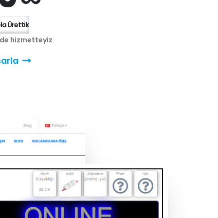
a Ürettik
nde hizmetteyiz
arla