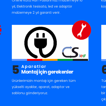
Online Kutu Harf Paslanmaz malzemeye 10
Ka
yıl, Elektronik tesisata, led ve adaptör
ko
malzemeye 2 yıl garanti verir.
5
Aparatlar
Montaj için gerekenler
Ürünlerimizin montajı için gereken tüm
Tü
yükselti ayaklar, aparat, adaptor ve
ta
sablonu gönderiyoruz.
bi
çık