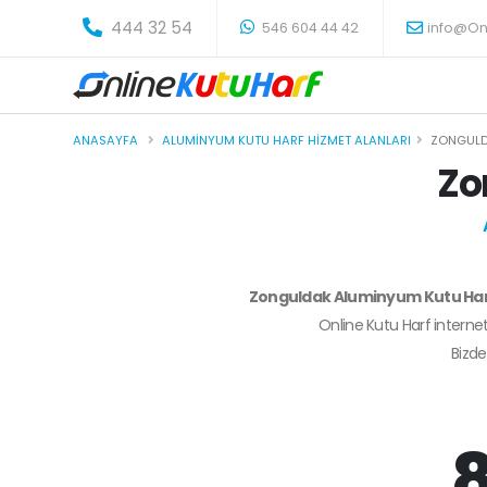
-
444 32 54
546 604 44 42
info@On
ANASAYFA
ALUMINYUM KUTU HARF HIZMET ALANLARI
ZONGUL
Zo
Zonguldak Aluminyum Kutu Ha
Online Kutu Harf internet
Bizd
8