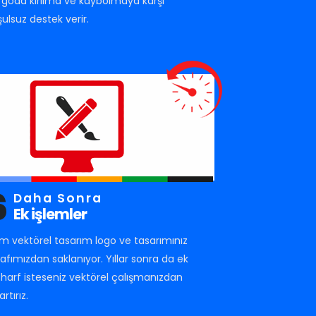
rgoda kırılma ve kaybolmaya karşı
şulsuz destek verir.
6
Daha Sonra
Ek işlemler
m vektörel tasarım logo ve tasarımınız
rafımızdan saklanıyor. Yıllar sonra da ek
r harf isteseniz vektörel çalışmanızdan
artırız.