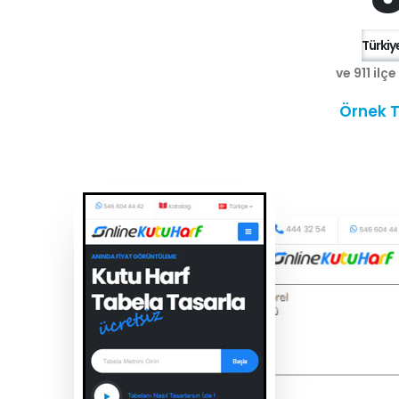
Türkiye
ve 911 ilç
Örnek T