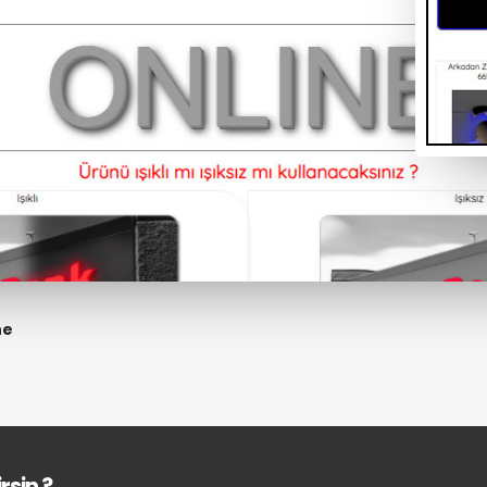
ne
rsin ?