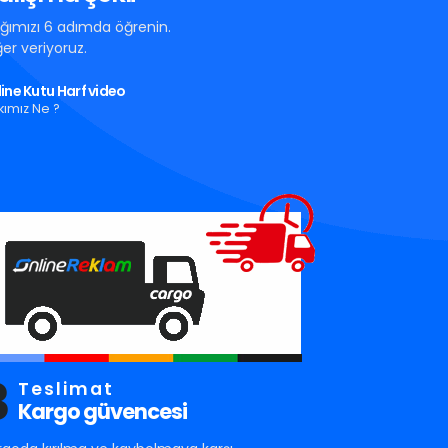
tığımızı 6 adımda öğrenin.
er veriyoruz.
ine Kutu Harf video
kımız Ne ?
3
Teslimat
Kargo güvencesi