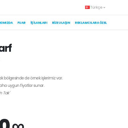
Türkçe
KIMIZDA
FUAR
İŞ İLANLARI
BIZE ULAŞIN
REKLAMCILARA ÖZEL
arf
K
ak bölgesinde de örnek işlerimiz var.
daha uygun fiyatlar sunar.
n Tak'
0 ∞