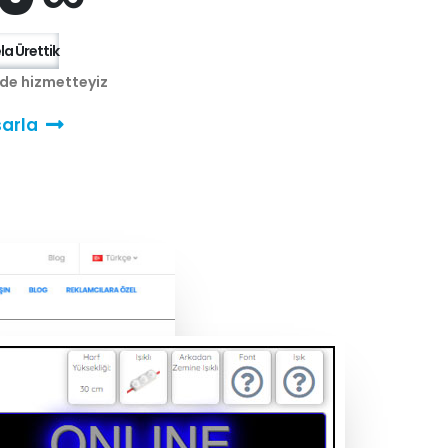
a Ürettik
nde hizmetteyiz
arla