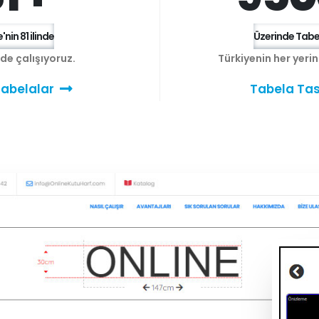
'nin 81 ilinde
Üzerinde Tabel
e de çalışıyoruz.
Türkiyenin her yeri
abelalar
Tabela Tas