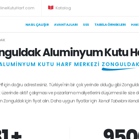
lineKutuHarf.com
Katalog
NASIL ÇALIŞIR
AVANTAJLARI
SSS
TABELA ÖRNEKLERI
HAK
DAK
nguldak Aluminyum Kutu H
ALUMİNYUM KUTU HARF MERKEZİ
ZONGULDA
rf
için doğru adrestesiniz. Türkiye'nin bir çok yerinde olduğu gibi Zonguld
 üzerinde aktif çalışması ve pazarlama maliyetlerini düşürmesi ile size 
en
Zonguldak
için fiyat alın. Daha uygun fiyatlar için
'Kendi Tabelanı Kendi
1 +
950