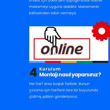
İmalat için yüklü alım yaptığımızdan kaliteli
malzemeyi uyguna alabiliriz. Malzemenin
kalitesinden ödün vermeyiz.
4
Kurulum
Montajı nasıl yaparsınız ?
Her harf arası boşluk farklıdır. Bunun
çözümü için harflerin bire bir boyutunda
çizilmiş şablon gönderiyoruz.