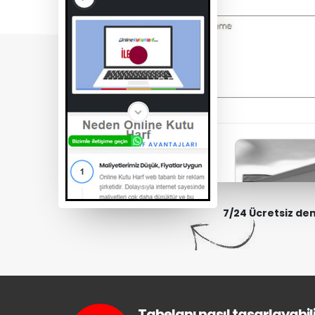
7/24 Ücretsiz de
Tabelanı nasıl tasarlayabili