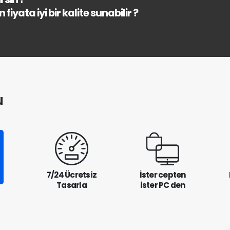
fiyata iyi bir kalite sunabilir ?
u
7/24 Ücretsiz
İster cepten
Tasarla
ister PC den