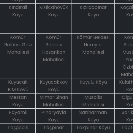
Kındırali
Kızılcahöyük
Kızılcapınar
Koçal
Köyü
Köyü
Köyü
Kö
Kömür
Kömür
Kömür Beldesi
Kö
Beldesi Gazi
Beldesi
Hürriyet
Beld
Mahallesi
Hasankan
Mahallesi
Mus
Mahallesi
Yüc
Özbi
Mahal
Kuyucak
Kuyucakköy
Kuyulu Köyü
Külaf
B.M Köyü
Köyü
Kö
Mestan
Mimar Sinan
Musalla
Olgu
Köyü
Mahallesi
Mahallesi
Kö
Payamlı
Pınaryayla
Sarıharman
Sarı
Köyü
Köyü
Köyü
Kö
Taşgedik
Taşpınar
Tekpınar Köyü
Top