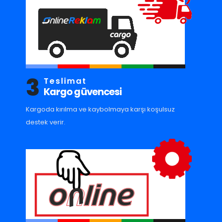
3
Teslimat
Kargo güvencesi
Kargoda kırılma ve kaybolmaya karşı koşulsuz
destek verir.