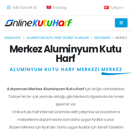
-
546 604 44 42
Katalog
Türkçe
ANASAYFA
ALUMINYUM KUTU HARF HIZMET ALANLARI
ADIYAMAN
MERKEZ
Merkez Aluminyum Kutu
Harf
ALUMİNYUM KUTU HARF MERKEZİ
MERKEZ
Adıyaman Merkez Aluminyum Kutu Harf
için doğru adrestesiniz.
Türkiye'nin bir çok yerinde olduğu gibi Merkez bölgesinde de örnek
işlerimiz var.
Online Kutu Harf internet üzerinde aktif çalışması ve pazarlama
maliyetlerini düşürmesi ile size daha uygun fiyatlar sunar.
Bizden
Merkez
için fiyat alın. Daha uygun fiyatlar için
'Kendi Tabelanı