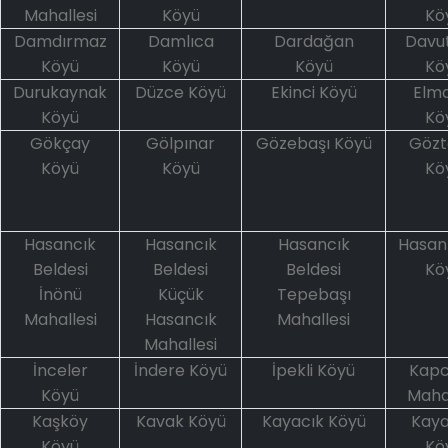
Mahallesi
Köyü
Kö
Damdırmaz
Damlıca
Dardağan
Davu
Köyü
Köyü
Köyü
Kö
Durukaynak
Düzce Köyü
Ekinci Köyü
Elma
Köyü
Kö
Gökçay
Gölpınar
Gözebaşı Köyü
Göz
Köyü
Köyü
Kö
Hasancık
Hasancık
Hasancık
Hasan
Beldesi
Beldesi
Beldesi
Kö
İnönü
Küçük
Tepebaşı
Mahallesi
Hasancık
Mahallesi
Mahallesi
İnceler
İndere Köyü
İpekli Köyü
Kap
Köyü
Mahal
Kaşköy
Kavak Köyü
Kayacık Köyü
Kaya
Köyü
Kö