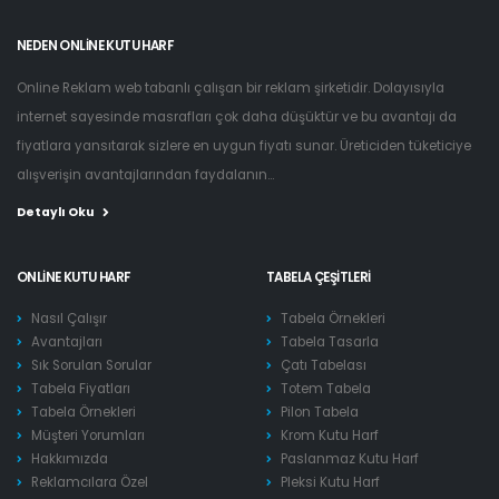
NEDEN ONLINE KUTU HARF
Online Reklam web tabanlı çalışan bir reklam şirketidir. Dolayısıyla
internet sayesinde masrafları çok daha düşüktür ve bu avantajı da
fiyatlara yansıtarak sizlere en uygun fiyatı sunar. Üreticiden tüketiciye
alışverişin avantajlarından faydalanın...
Detaylı Oku
ONLINE KUTU HARF
TABELA ÇEŞITLERI
Nasıl Çalışır
Tabela Örnekleri
Avantajları
Tabela Tasarla
Sık Sorulan Sorular
Çatı Tabelası
Tabela Fiyatları
Totem Tabela
Tabela Örnekleri
Pilon Tabela
Müşteri Yorumları
Krom Kutu Harf
Hakkımızda
Paslanmaz Kutu Harf
Reklamcılara Özel
Pleksi Kutu Harf