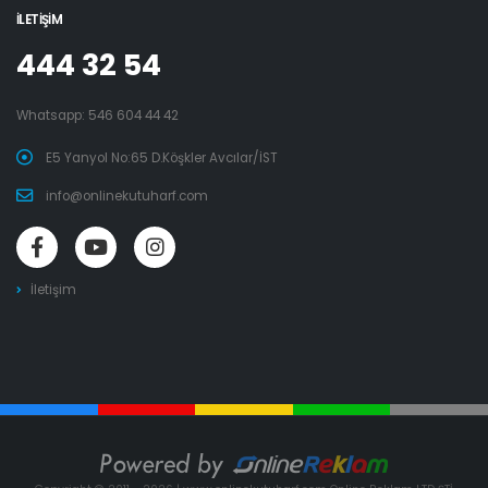
İLETIŞIM
444 32 54
Whatsapp:
546 604 44 42
E5 Yanyol No:65 D.Köşkler Avcılar/İST
info@onlinekutuharf.com
İletişim