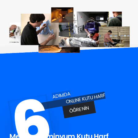
6
ADIMDA
ONLINE KUTU HARF
ÖĞRENIN
Merkez Aluminyum Kutu Harf