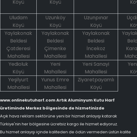
Köyü
Köyü
Kö
Uludam
Uzunköy
Uzunpınar
Üçdi
Köyü
Köyü
Köyü
Kö
Yaylakonak
Yaylakonak
Yaylakonak
Yayla
Beldesi
Beldesi
Beldesi
Beld
Çatderesi
Çimenke
İncekoz
Kara
Mahallesi
Mahallesi
Mahallesi
Mahal
Yedioluk
Yeni
Yeni Sanayi
Yen
Köyü
Mahallesi
Mahallesi
Kö
Yeşilyurt
Yunus Emre
Ziyaretpayamlı
Mahallesi
Mahallesi
Köyü
www.onlinekutuharf.com Artık Aluminyum Kutu Harf
üretiminde Merkez bölgesinde de hizmetinizde
Açık hava reklam sektörüne yeni bir hizmet anlayışı katarak
Türkiye'nin her bölgesine ücretsiz kargo ile hizmet ediyoruz.
Bu hizmet anlayışı içinde kaliteden de ödün vermeden üstün kalite