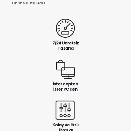
Online Kutu Harf
7/24 Ücretsiz
Tasarla
İster cepten
ister PC den
Kolay ve Hızlı
fiyat al