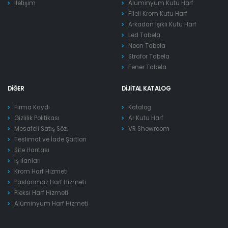
İletişim
Alüminyum Kutu Harf
Fileli Krom Kutu Harf
Arkadan Işıklı Kutu Harf
Led Tabela
Neon Tabela
Strafor Tabela
Fener Tabela
DIĞER
DIJITAL KATALOG
Firma Kaydı
Katalog
Gizlilik Politikası
Ar Kutu Harf
Mesafeli Satış Söz.
VR Showroom
Teslimat ve İade Şartları
Site Haritası
İş İlanları
Krom Harf Hizmeti
Paslanmaz Harf Hizmeti
Pleksi Harf Hizmeti
Alüminyum Harf Hizmeti