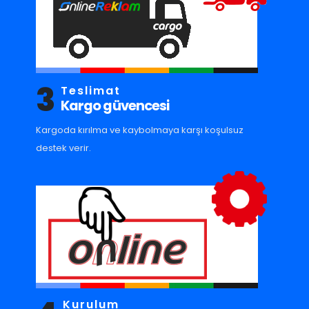
3
Teslimat
Kargo güvencesi
Kargoda kırılma ve kaybolmaya karşı koşulsuz
destek verir.
Kurulum