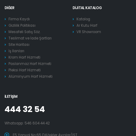
DIĞER
DIJITAL KATALOG
Firma Kaydı
Katalog
Gizlilik Politikası
Ar Kutu Harf
Mesafeli Satış Söz.
VR Showroom
Teslimat ve İade Şartları
Site Haritası
İş İlanları
Krom Harf Hizmeti
Paslanmaz Harf Hizmeti
Pleksi Harf Hizmeti
Alüminyum Harf Hizmeti
İLETIŞIM
444 32 54
Whatsapp:
546 604 44 42
E5 Yanyol No:65 D.Köşkler Avcılar/İST