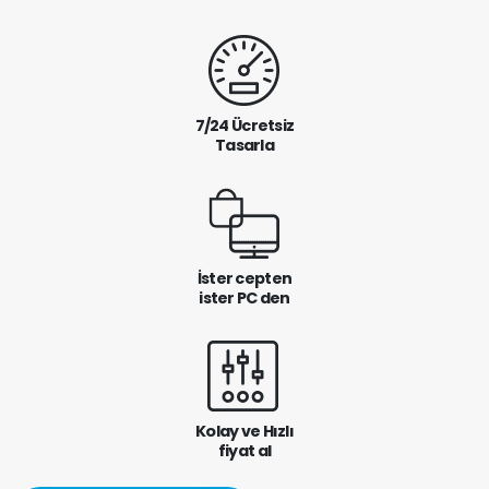
7/24 Ücretsiz
Tasarla
İster cepten
ister PC den
Kolay ve Hızlı
fiyat al