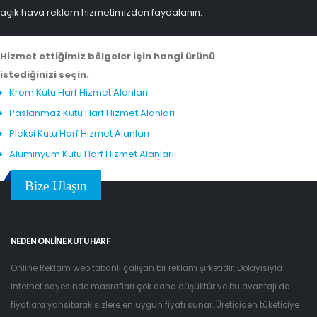
açık hava reklam hizmetimizden faydalanın.
Hizmet ettiğimiz bölgeler için hangi ürünü
istediğinizi seçin.
Krom Kutu Harf Hizmet Alanları
Paslanmaz Kutu Harf Hizmet Alanları
Pleksi Kutu Harf Hizmet Alanları
Alüminyum Kutu Harf Hizmet Alanları
Bize Ulaşın
NEDEN ONLINE KUTU HARF
Online Reklam web tabanlı çalışan bir reklam şirketidir. Dolayısıyla
internet sayesinde masrafları çok daha düşüktür ve bu avantajı da
fiyatlara yansıtarak sizlere en uygun fiyatı sunar. Üreticiden tüketiciye