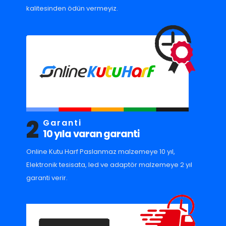
kalitesinden ödün vermeyiz.
2
Garanti
10 yıla varan garanti
Online Kutu Harf Paslanmaz malzemeye 10 yıl,
Elektronik tesisata, led ve adaptör malzemeye 2 yıl
garanti verir.