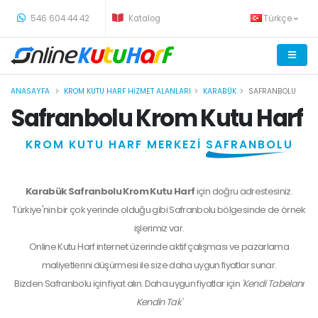
-
546 604 44 42
Katalog
Türkçe
ANASAYFA
KROM KUTU HARF HIZMET ALANLARI
KARABÜK
SAFRANBOLU
Safranbolu Krom Kutu Harf
KROM KUTU HARF MERKEZİ
SAFRANBOLU
Karabük Safranbolu Krom Kutu Harf
için doğru adrestesiniz.
Türkiye'nin bir çok yerinde olduğu gibi Safranbolu bölgesinde de örnek
işlerimiz var.
Online Kutu Harf internet üzerinde aktif çalışması ve pazarlama
maliyetlerini düşürmesi ile size daha uygun fiyatlar sunar.
Bizden
Safranbolu
için fiyat alın. Daha uygun fiyatlar için
'Kendi Tabelanı
Kendin Tak'