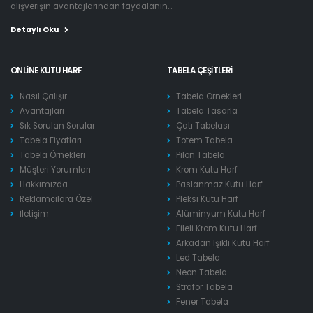
alışverişin avantajlarından faydalanın...
Detaylı Oku
ONLINE KUTU HARF
TABELA ÇEŞITLERI
Nasıl Çalışır
Tabela Örnekleri
Avantajları
Tabela Tasarla
Sık Sorulan Sorular
Çatı Tabelası
Tabela Fiyatları
Totem Tabela
Tabela Örnekleri
Pilon Tabela
Müşteri Yorumları
Krom Kutu Harf
Hakkımızda
Paslanmaz Kutu Harf
Reklamcılara Özel
Pleksi Kutu Harf
İletişim
Alüminyum Kutu Harf
Fileli Krom Kutu Harf
Arkadan Işıklı Kutu Harf
Led Tabela
Neon Tabela
Strafor Tabela
Fener Tabela