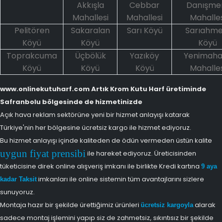
Akkışla
Cebbar
Danışme
Mahallesi
Mahallesi
Mahalles
Pelitören
Sakaralan
Sarı Köyü
Sarıahmet
Köyü
Köyü
Köyü
Toprakcuma
Üçbölük
Yazıköy
Yenimaha
Köyü
Köyü
Köyü
Mahalles
www.onlinekutuharf.com Artık Krom Kutu Harf üretiminde
Safranbolu bölgesinde de hizmetinizde
Açık hava reklam sektörüne yeni bir hizmet anlayışı katarak
Türkiye'nin her bölgesine ücretsiz kargo ile hizmet ediyoruz.
Bu hizmet anlayışı içinde kaliteden de ödün vermeden üstün kalite
uygun fiyat prensibi
ile hareket ediyoruz. Üreticisinden
tüketicisine direk online alışveriş imkanı ile birlikte Kredi kartına
9 aya
imkanları ile online sistemin tüm avantajlarını sizlere
kadar Taksit
sunuyoruz.
Montaja hazır bir şekilde ürettiğimiz ürünleri
alarak
ücretsiz kargoyla
sadece montaj işlemini yapıp siz de zahmetsiz, sıkıntısız bir şekilde