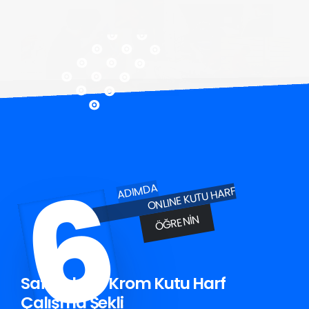
6
ADIMDA
ONLINE KUTU HARF
ÖĞRENIN
Safranbolu Krom Kutu Harf
Çalışma Şekli