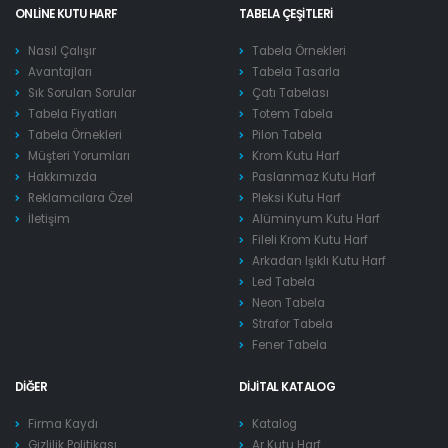
ONLINE KUTU HARF
TABELA ÇEŞITLERI
Nasıl Çalışır
Tabela Örnekleri
Avantajları
Tabela Tasarla
Sık Sorulan Sorular
Çatı Tabelası
Tabela Fiyatları
Totem Tabela
Tabela Örnekleri
Pilon Tabela
Müşteri Yorumları
Krom Kutu Harf
Hakkımızda
Paslanmaz Kutu Harf
Reklamcılara Özel
Pleksi Kutu Harf
İletişim
Alüminyum Kutu Harf
Fileli Krom Kutu Harf
Arkadan Işıklı Kutu Harf
Led Tabela
Neon Tabela
Strafor Tabela
Fener Tabela
DIĞER
DIJITAL KATALOG
Firma Kaydı
Katalog
Gizlilik Politikası
Ar Kutu Harf