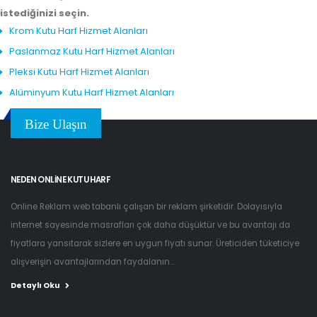
istediğinizi seçin.
Krom Kutu Harf Hizmet Alanları
Paslanmaz Kutu Harf Hizmet Alanları
Pleksi Kutu Harf Hizmet Alanları
Alüminyum Kutu Harf Hizmet Alanları
Bize Ulaşın
NEDEN ONLINE KUTU HARF
Online Reklam web tabanlı çalışan bir reklam şirketidir. Dolayısıyla
internet sayesinde masrafları çok daha düşüktür ve bu avantajı da
fiyatlara yansıtarak sizlere en uygun fiyatı sunar. Üreticiden tüketiciye
alışverişin avantajlarından faydalanın...
Detaylı Oku