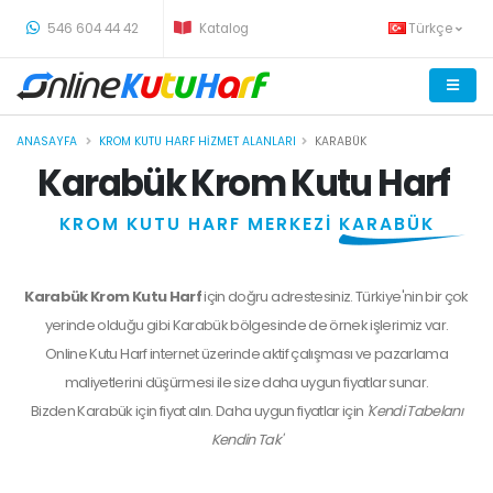
-
546 604 44 42
Katalog
Türkçe
ANASAYFA
KROM KUTU HARF HIZMET ALANLARI
KARABÜK
Karabük Krom Kutu Harf
KROM KUTU HARF MERKEZİ
KARABÜK
Karabük Krom Kutu Harf
için doğru adrestesiniz. Türkiye'nin bir çok
yerinde olduğu gibi Karabük bölgesinde de örnek işlerimiz var.
Online Kutu Harf internet üzerinde aktif çalışması ve pazarlama
maliyetlerini düşürmesi ile size daha uygun fiyatlar sunar.
Bizden
Karabük
için fiyat alın. Daha uygun fiyatlar için
'Kendi Tabelanı
Kendin Tak'