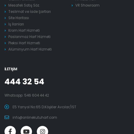
Mesafeli Satış Söz.
VR Showroom
Teslimat ve İade Şartları
Site Haritası
İş İlanları
Krom Harf Hizmeti
Paslanmaz Harf Hizmeti
Pleksi Harf Hizmeti
Alüminyum Harf Hizmeti
İLETIŞIM
444 32 54
Whatsapp:
546 604 44 42
E5 Yanyol No:65 D.Köşkler Avcılar/İST
info@onlinekutuharf.com