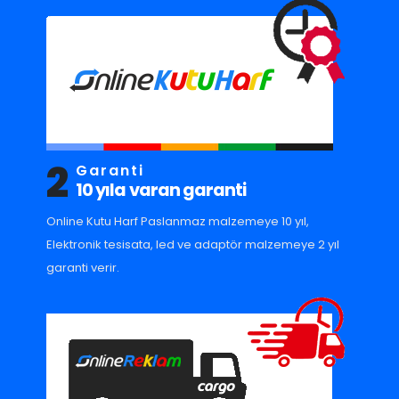
2
Garanti
10 yıla varan garanti
Online Kutu Harf Paslanmaz malzemeye 10 yıl,
Elektronik tesisata, led ve adaptör malzemeye 2 yıl
garanti verir.