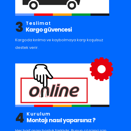
3
Teslimat
Kargo güvencesi
Kargoda kırılma ve kaybolmaya karşı koşulsuz
destek verir.
4
Kurulum
Montajı nasıl yaparsınız ?
Her harf arası boşluk farklıdır. Bunun çözümü için