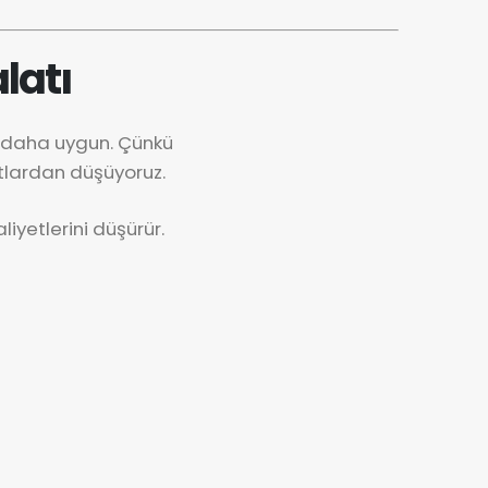
latı
k daha uygun. Çünkü
tlardan düşüyoruz.
iyetlerini düşürür.