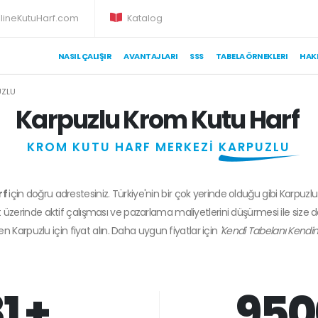
lineKutuHarf.com
Katalog
NASIL ÇALIŞIR
AVANTAJLARI
SSS
TABELA ÖRNEKLERI
HAK
UZLU
Karpuzlu Krom Kutu Harf
KROM KUTU HARF MERKEZİ
KARPUZLU
rf
için doğru adrestesiniz. Türkiye'nin bir çok yerinde olduğu gibi Karpuzlu
 üzerinde aktif çalışması ve pazarlama maliyetlerini düşürmesi ile size 
den
Karpuzlu
için fiyat alın. Daha uygun fiyatlar için
'Kendi Tabelanı Kendin
1 +
950