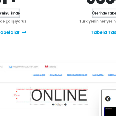
'nin 81 ilinde
Üzerinde Tabel
e de çalışıyoruz.
Türkiyenin her yeri
abelalar
Tabela Tas