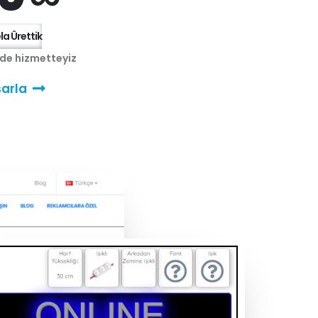
a Ürettik
nde hizmetteyiz
arla