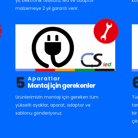
yıl, Elektronik tesisata, led ve adaptör
ko
malzemeye 2 yıl garanti verir.
5
Aparatlar
Montaj için gerekenler
Ürünlerimizin montajı için gereken tüm
Tü
yükselti ayaklar, aparat, adaptor ve
ta
sablonu gönderiyoruz.
bi
çık