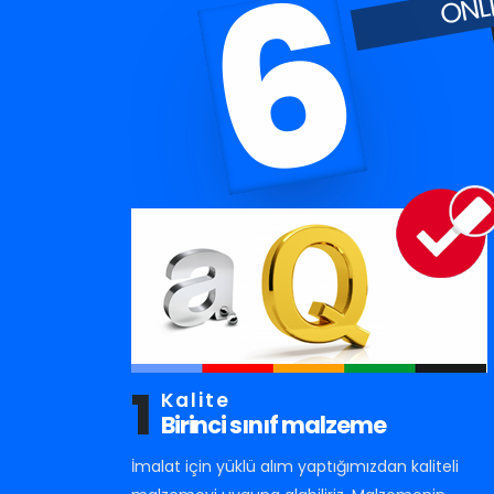
6
1
Kalite
Birinci sınıf malzeme
İmalat için yüklü alım yaptığımızdan kaliteli