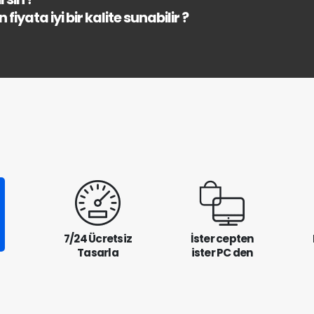
fiyata iyi bir kalite sunabilir ?
7/24 Ücretsiz
İster cepten
Tasarla
ister PC den