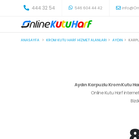
-
444 32 54
546 604 44 42
info@On
ANASAYFA
KROM KUTU HARF HIZMET ALANLARI
AYDIN
KARP
Aydın Karpuzlu Krom Kutu Ha
Online Kutu Harf internet
Biz
8