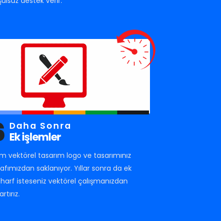
şulsuz destek verir.
6
Daha Sonra
Ek işlemler
m vektörel tasarım logo ve tasarımınız
rafımızdan saklanıyor. Yıllar sonra da ek
r harf isteseniz vektörel çalışmanızdan
artırız.