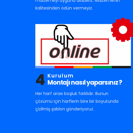
malzemeyi uyguna alabiliriz. Malzemenin
kalitesinden ödün vermeyiz.
4
Kurulum
Montajı nasıl yaparsınız ?
Her harf arası boşluk farklıdır. Bunun
çözümü için harflerin bire bir boyutunda
çizilmiş şablon gönderiyoruz.