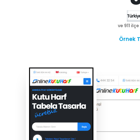
Türkiye
ve 911 ilç
Örnek T