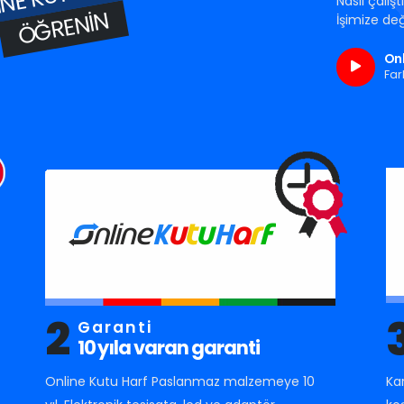
Nasıl çalış
ÖĞRENIN
İşimize değ
Onl
Far
2
Garanti
10 yıla varan garanti
Online Kutu Harf Paslanmaz malzemeye 10
Ka