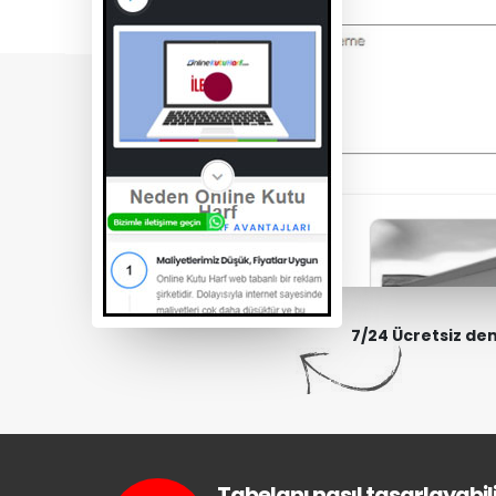
7/24 Ücretsiz de
Tabelanı nasıl tasarlayabili