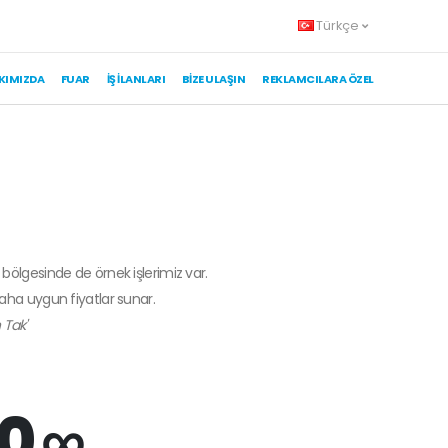
Türkçe
KIMIZDA
FUAR
İŞ İLANLARI
BIZE ULAŞIN
REKLAMCILARA ÖZEL
 bölgesinde de örnek işlerimiz var.
daha uygun fiyatlar sunar.
 Tak'
0 ∞