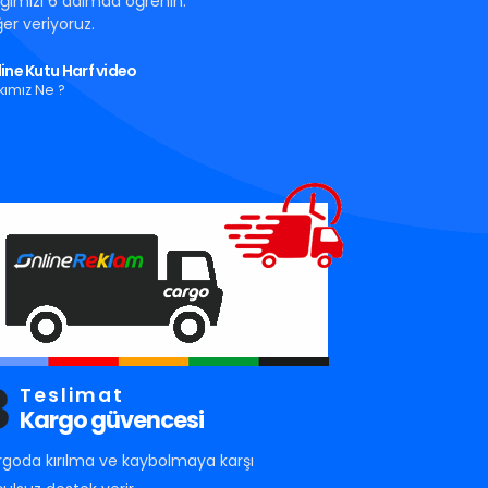
tığımızı 6 adımda öğrenin.
er veriyoruz.
ine Kutu Harf video
kımız Ne ?
3
Teslimat
Kargo güvencesi
rgoda kırılma ve kaybolmaya karşı