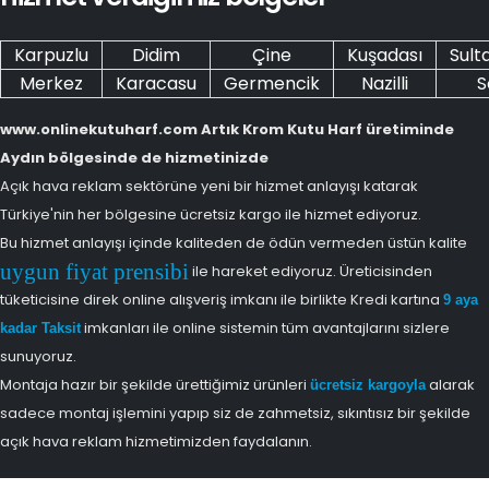
Karpuzlu
Didim
Çine
Kuşadası
Sult
Merkez
Karacasu
Germencik
Nazilli
S
www.onlinekutuharf.com Artık Krom Kutu Harf üretiminde
Aydın bölgesinde de hizmetinizde
Açık hava reklam sektörüne yeni bir hizmet anlayışı katarak
Türkiye'nin her bölgesine ücretsiz kargo ile hizmet ediyoruz.
Bu hizmet anlayışı içinde kaliteden de ödün vermeden üstün kalite
uygun fiyat prensibi
ile hareket ediyoruz. Üreticisinden
tüketicisine direk online alışveriş imkanı ile birlikte Kredi kartına
9 aya
imkanları ile online sistemin tüm avantajlarını sizlere
kadar Taksit
sunuyoruz.
Montaja hazır bir şekilde ürettiğimiz ürünleri
alarak
ücretsiz kargoyla
sadece montaj işlemini yapıp siz de zahmetsiz, sıkıntısız bir şekilde
açık hava reklam hizmetimizden faydalanın.