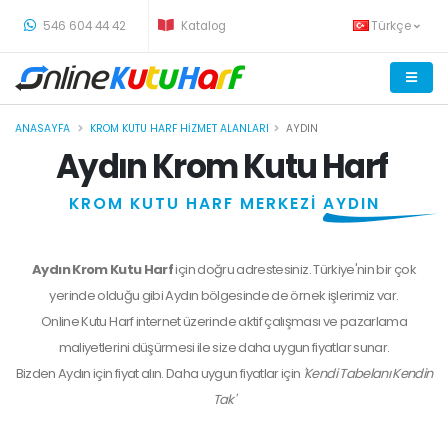
-
546 604 44 42
Katalog
Türkçe
ANASAYFA
KROM KUTU HARF HIZMET ALANLARI
AYDIN
Aydın Krom Kutu Harf
KROM KUTU HARF MERKEZİ
AYDIN
Aydın Krom Kutu Harf
için doğru adrestesiniz. Türkiye'nin bir çok
yerinde olduğu gibi Aydın bölgesinde de örnek işlerimiz var.
Online Kutu Harf internet üzerinde aktif çalışması ve pazarlama
maliyetlerini düşürmesi ile size daha uygun fiyatlar sunar.
Bizden
Aydın
için fiyat alın. Daha uygun fiyatlar için
'Kendi Tabelanı Kendin
Tak'