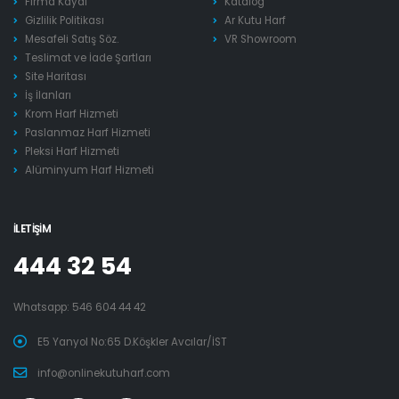
Firma Kaydı
Katalog
Gizlilik Politikası
Ar Kutu Harf
Mesafeli Satış Söz.
VR Showroom
Teslimat ve İade Şartları
Site Haritası
İş İlanları
Krom Harf Hizmeti
Paslanmaz Harf Hizmeti
Pleksi Harf Hizmeti
Alüminyum Harf Hizmeti
İLETIŞIM
444 32 54
Whatsapp:
546 604 44 42
E5 Yanyol No:65 D.Köşkler Avcılar/İST
info@onlinekutuharf.com