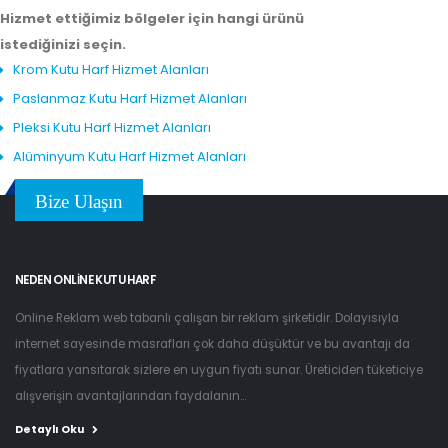
Hizmet ettiğimiz bölgeler için hangi ürünü
istediğinizi seçin.
Krom Kutu Harf Hizmet Alanları
Paslanmaz Kutu Harf Hizmet Alanları
Pleksi Kutu Harf Hizmet Alanları
Alüminyum Kutu Harf Hizmet Alanları
Bize Ulaşın
NEDEN ONLINE KUTU HARF
Online Reklam web tabanlı çalışan bir reklam şirketidir. Dolayısıyla
internet sayesinde masrafları çok daha düşüktür ve bu avantajı da
fiyatlara yansıtarak sizlere en uygun fiyatı sunar. Üreticiden tüketiciye
alışverişin avantajlarından faydalanın...
Detaylı Oku