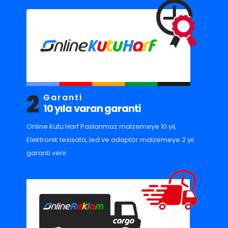
2
Garanti
10 yıla varan garanti
Online Kutu Harf Paslanmaz malzemeye 10 yıl,
Elektronik tesisata, led ve adaptör malzemeye 2 yıl
garanti verir.