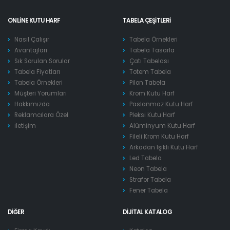
ONLINE KUTU HARF
TABELA ÇEŞITLERI
Nasıl Çalışır
Tabela Örnekleri
Avantajları
Tabela Tasarla
Sık Sorulan Sorular
Çatı Tabelası
Tabela Fiyatları
Totem Tabela
Tabela Örnekleri
Pilon Tabela
Müşteri Yorumları
Krom Kutu Harf
Hakkımızda
Paslanmaz Kutu Harf
Reklamcılara Özel
Pleksi Kutu Harf
İletişim
Alüminyum Kutu Harf
Fileli Krom Kutu Harf
Arkadan Işıklı Kutu Harf
Led Tabela
Neon Tabela
Strafor Tabela
Fener Tabela
DIĞER
DIJITAL KATALOG