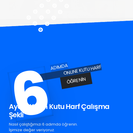
6
ADIMDA
ONLINE KUTU HARF
ÖĞRENIN
Aydın Krom Kutu Harf Çalışma
Şekli
Nasıl çalıştığımızı 6 adımda öğrenin.
İşimize değer veriyoruz.