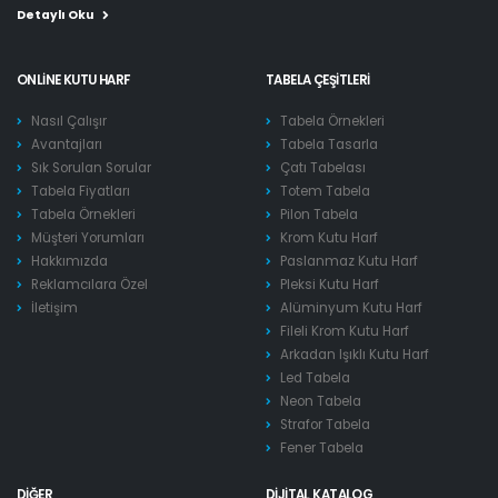
Detaylı Oku
ONLINE KUTU HARF
TABELA ÇEŞITLERI
Nasıl Çalışır
Tabela Örnekleri
Avantajları
Tabela Tasarla
Sık Sorulan Sorular
Çatı Tabelası
Tabela Fiyatları
Totem Tabela
Tabela Örnekleri
Pilon Tabela
Müşteri Yorumları
Krom Kutu Harf
Hakkımızda
Paslanmaz Kutu Harf
Reklamcılara Özel
Pleksi Kutu Harf
İletişim
Alüminyum Kutu Harf
Fileli Krom Kutu Harf
Arkadan Işıklı Kutu Harf
Led Tabela
Neon Tabela
Strafor Tabela
Fener Tabela
DIĞER
DIJITAL KATALOG