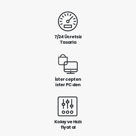
7/24 Ücretsiz
Tasarla
İster cepten
ister PC den
Kolay ve Hızlı
fiyat al