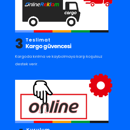
3
Teslimat
Kargo güvencesi
Kargoda kırılma ve kaybolmaya karşı koşulsuz
destek verir.
Kurulum