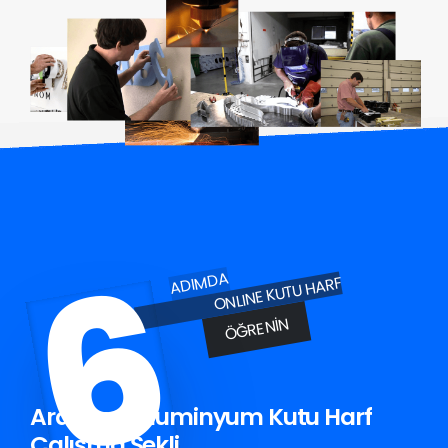
6
ADIMDA
ONLINE KUTU HARF
ÖĞRENIN
Ardahan Aluminyum Kutu Harf
Çalışma Şekli