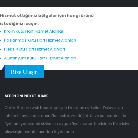
Hizmet ettiğimiz bölgeler için hangi ürünü
istediğinizi seçin.
Krom Kutu Harf Hizmet Alanları
Paslanmaz Kutu Harf Hizmet Alanları
Pleksi Kutu Harf Hizmet Alanları
Alüminyum Kutu Harf Hizmet Alanları
Bize Ulaşın
NEDEN ONLINE KUTU HARF
Online Reklam web tabanlı çalışan bir reklam şirketidir. Dolayısıyla
internet sayesinde masrafları çok daha düşüktür ve bu avantajı da
fiyatlara yansıtarak sizlere en uygun fiyatı sunar. Üreticiden tüketiciye
alışverişin avantajlarından faydalanın...