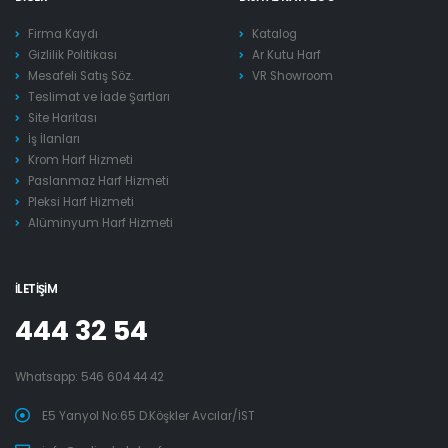
Firma Kaydı
Katalog
Gizlilik Politikası
Ar Kutu Harf
Mesafeli Satış Söz.
VR Showroom
Teslimat ve İade Şartları
Site Haritası
İş İlanları
Krom Harf Hizmeti
Paslanmaz Harf Hizmeti
Pleksi Harf Hizmeti
Alüminyum Harf Hizmeti
İLETIŞIM
444 32 54
Whatsapp:
546 604 44 42
E5 Yanyol No:65 D.Köşkler Avcılar/İST