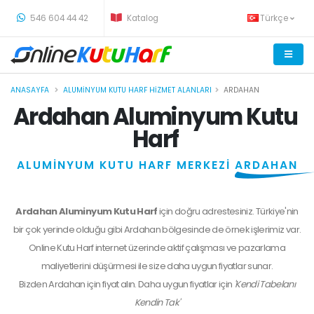
-
546 604 44 42
Katalog
Türkçe
ANASAYFA
ALUMINYUM KUTU HARF HIZMET ALANLARI
ARDAHAN
Ardahan Aluminyum Kutu
Harf
ALUMİNYUM KUTU HARF MERKEZİ
ARDAHAN
Ardahan Aluminyum Kutu Harf
için doğru adrestesiniz. Türkiye'nin
bir çok yerinde olduğu gibi Ardahan bölgesinde de örnek işlerimiz var.
Online Kutu Harf internet üzerinde aktif çalışması ve pazarlama
maliyetlerini düşürmesi ile size daha uygun fiyatlar sunar.
Bizden
Ardahan
için fiyat alın. Daha uygun fiyatlar için
'Kendi Tabelanı
Kendin Tak'