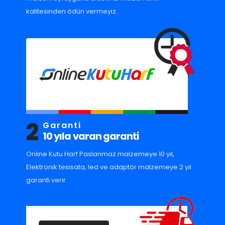
kalitesinden ödün vermeyiz.
2
Garanti
10 yıla varan garanti
Online Kutu Harf Paslanmaz malzemeye 10 yıl,
Elektronik tesisata, led ve adaptör malzemeye 2 yıl
garanti verir.