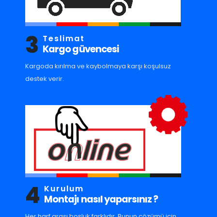
3
Teslimat
Kargo güvencesi
Kargoda kırılma ve kaybolmaya karşı koşulsuz
destek verir.
4
Kurulum
Montajı nasıl yaparsınız ?
Her harf arası boşluk farklıdır. Bunun çözümü için