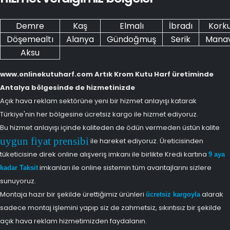
Demre
Kaş
Elmalı
İbradı
Korku
Döşemealtı
Alanya
Gündoğmuş
Serik
Mana
Aksu
www.onlinekutuharf.com Artık Krom Kutu Harf üretiminde
Antalya bölgesinde de hizmetinizde
Açık hava reklam sektörüne yeni bir hizmet anlayışı katarak
Türkiye'nin her bölgesine ücretsiz kargo ile hizmet ediyoruz.
Bu hizmet anlayışı içinde kaliteden de ödün vermeden üstün kalite
uygun fiyat prensibi
ile hareket ediyoruz. Üreticisinden
tüketicisine direk online alışveriş imkanı ile birlikte Kredi kartına
9 aya
imkanları ile online sistemin tüm avantajlarını sizlere
kadar Taksit
sunuyoruz.
Montaja hazır bir şekilde ürettiğimiz ürünleri
alarak
ücretsiz kargoyla
sadece montaj işlemini yapıp siz de zahmetsiz, sıkıntısız bir şekilde
açık hava reklam hizmetimizden faydalanın.