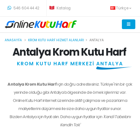
-
546 604 44 42
Katalog
Türkçe
ANASAYFA
KROM KUTU HARF HIZMET ALANLARI
ANTALYA
Antalya Krom Kutu Harf
KROM KUTU HARF MERKEZİ
ANTALYA
Antalya Krom Kutu Harf
için doğru adrestesiniz. Türkiye'nin bir çok
yerinde olduğu gibi Antalya bölgesinde de örnek işlerimiz var.
Online Kutu Harf internet üzerinde aktif çalışması ve pazarlama
maliyetlerini düşürmesi ile size daha uygun fiyatlar sunar.
Bizden
Antalya
için fiyat alın. Daha uygun fiyatlar için
'Kendi Tabelanı
Kendin Tak'