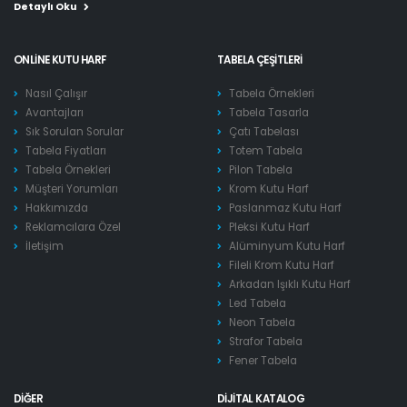
Detaylı Oku
ONLINE KUTU HARF
TABELA ÇEŞITLERI
Nasıl Çalışır
Tabela Örnekleri
Avantajları
Tabela Tasarla
Sık Sorulan Sorular
Çatı Tabelası
Tabela Fiyatları
Totem Tabela
Tabela Örnekleri
Pilon Tabela
Müşteri Yorumları
Krom Kutu Harf
Hakkımızda
Paslanmaz Kutu Harf
Reklamcılara Özel
Pleksi Kutu Harf
İletişim
Alüminyum Kutu Harf
Fileli Krom Kutu Harf
Arkadan Işıklı Kutu Harf
Led Tabela
Neon Tabela
Strafor Tabela
Fener Tabela
DIĞER
DIJITAL KATALOG