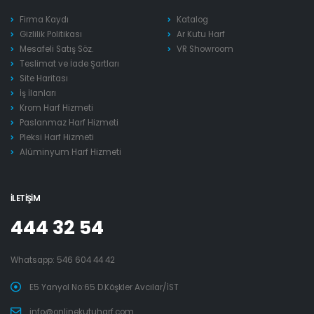
Firma Kaydı
Katalog
Gizlilik Politikası
Ar Kutu Harf
Mesafeli Satış Söz.
VR Showroom
Teslimat ve İade Şartları
Site Haritası
İş İlanları
Krom Harf Hizmeti
Paslanmaz Harf Hizmeti
Pleksi Harf Hizmeti
Alüminyum Harf Hizmeti
İLETIŞIM
444 32 54
Whatsapp:
546 604 44 42
E5 Yanyol No:65 D.Köşkler Avcılar/İST
info@onlinekutuharf.com