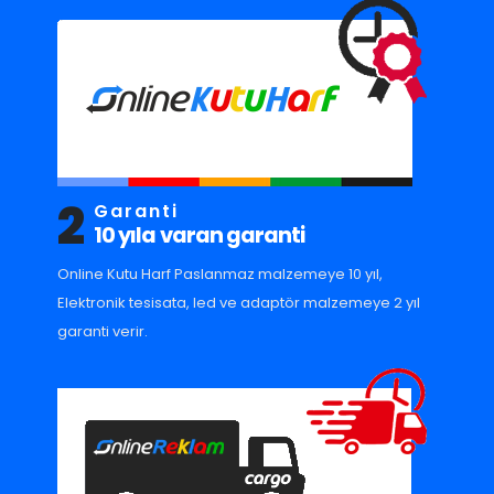
2
Garanti
10 yıla varan garanti
Online Kutu Harf Paslanmaz malzemeye 10 yıl,
Elektronik tesisata, led ve adaptör malzemeye 2 yıl
garanti verir.