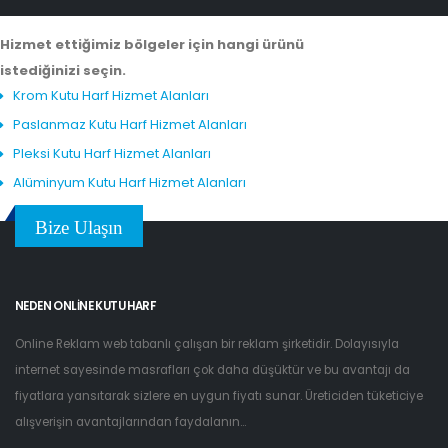
Hizmet ettiğimiz bölgeler için hangi ürünü
istediğinizi seçin.
Krom Kutu Harf Hizmet Alanları
Paslanmaz Kutu Harf Hizmet Alanları
Pleksi Kutu Harf Hizmet Alanları
Alüminyum Kutu Harf Hizmet Alanları
Bize Ulaşın
NEDEN ONLINE KUTU HARF
Online Reklam web tabanlı çalışan bir reklam şirketidir. Dolayısıyla
internet sayesinde masrafları çok daha düşüktür ve bu avantajı da
fiyatlara yansıtarak sizlere en uygun fiyatı sunar. Üreticiden tüketiciye
alışverişin avantajlarından faydalanın...