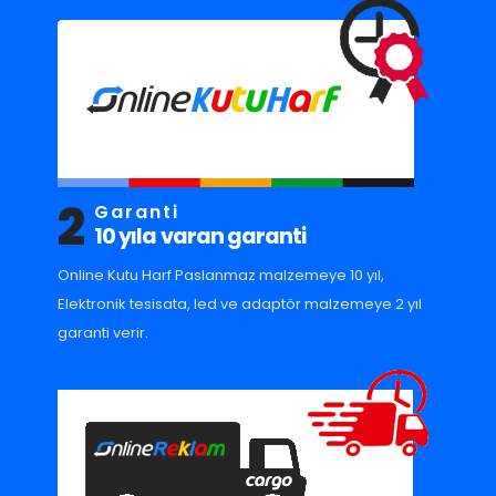
2
Garanti
10 yıla varan garanti
Online Kutu Harf Paslanmaz malzemeye 10 yıl,
Elektronik tesisata, led ve adaptör malzemeye 2 yıl
garanti verir.