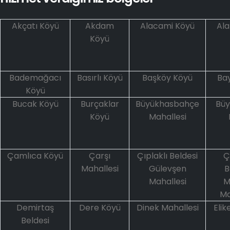
Akçatı Köyü
Akdam
Alacami Köyü
Ala
Köyü
Bademağacı
Basırlı Köyü
Başköy Köyü
Bay
Köyü
Bucak Köyü
Burçaklar
Büyükhasbahçe
Büy
Köyü
Mahallesi
Çamlıca Köyü
Çarşı
Çıplaklı Beldesi
Ç
Mahallesi
Gülevşen
B
Mahallesi
M
Ma
Demirtaş
Dere Köyü
Dinek Mahallesi
Elik
Beldesi