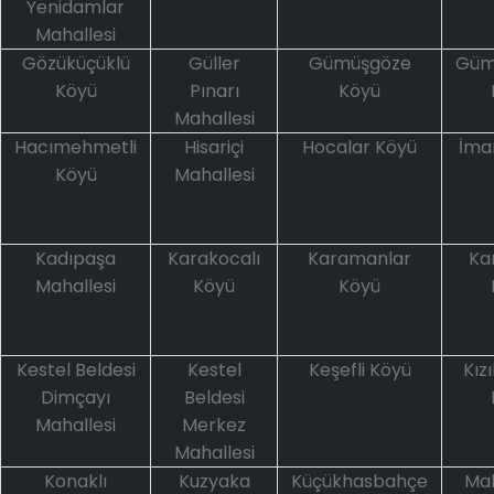
Yenidamlar
Mahallesi
Gözüküçüklü
Güller
Gümüşgöze
Güm
Köyü
Pınarı
Köyü
Mahallesi
Hacımehmetli
Hisariçi
Hocalar Köyü
İma
Köyü
Mahallesi
Kadıpaşa
Karakocalı
Karamanlar
Ka
Mahallesi
Köyü
Köyü
Kestel Beldesi
Kestel
Keşefli Köyü
Kız
Dimçayı
Beldesi
Mahallesi
Merkez
Mahallesi
Konaklı
Kuzyaka
Küçükhasbahçe
Ma