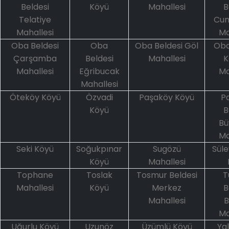
Beldesi
Köyü
Mahallesi
B
Telatiye
Cum
Mahallesi
Ma
Oba Beldesi
Oba
Oba Beldesi Göl
Oba
Çarşamba
Beldesi
Mahallesi
K
Mahallesi
Eğribucak
Ma
Mahallesi
Öteköy Köyü
Özvadi
Paşaköy Köyü
Pa
Köyü
B
Bü
Ma
Seki Köyü
Soğukpınar
Sugözü
Sül
Köyü
Mahallesi
Tophane
Toslak
Tosmur Beldesi
T
Mahallesi
Köyü
Merkez
B
Mahallesi
B
Ma
Uğurlu Köyü
Uzunöz
Üzümlü Köyü
Ya