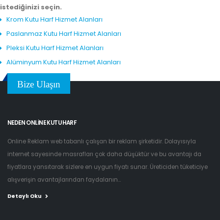
istediğinizi seçin.
Krom Kutu Harf Hizmet Alanları
Paslanmaz Kutu Harf Hizmet Alanları
Pleksi Kutu Harf Hizmet Alanları
Alüminyum Kutu Harf Hizmet Alanları
Bize Ulaşın
NEDEN ONLINE KUTU HARF
Online Reklam web tabanlı çalışan bir reklam şirketidir. Dolayısıyla
internet sayesinde masrafları çok daha düşüktür ve bu avantajı da
fiyatlara yansıtarak sizlere en uygun fiyatı sunar. Üreticiden tüketiciye
alışverişin avantajlarından faydalanın...
Detaylı Oku