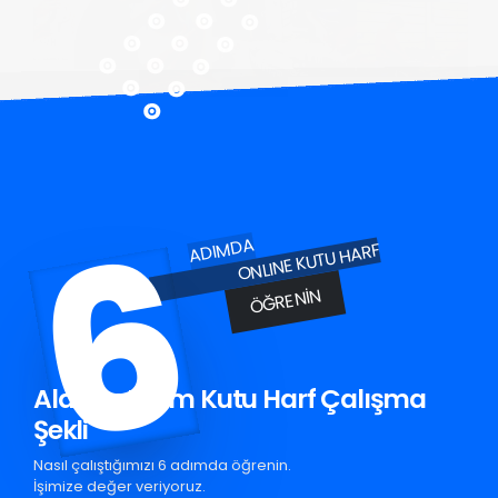
6
ADIMDA
ONLINE KUTU HARF
ÖĞRENIN
Alanya Krom Kutu Harf Çalışma
Şekli
Nasıl çalıştığımızı 6 adımda öğrenin.
İşimize değer veriyoruz.