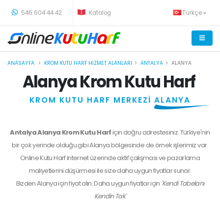
-
546 604 44 42
Katalog
Türkçe
ANASAYFA
KROM KUTU HARF HIZMET ALANLARI
ANTALYA
ALANYA
Alanya Krom Kutu Harf
KROM KUTU HARF MERKEZİ
ALANYA
Antalya Alanya Krom Kutu Harf
için doğru adrestesiniz. Türkiye'nin
bir çok yerinde olduğu gibi Alanya bölgesinde de örnek işlerimiz var.
Online Kutu Harf internet üzerinde aktif çalışması ve pazarlama
maliyetlerini düşürmesi ile size daha uygun fiyatlar sunar.
Bizden
Alanya
için fiyat alın. Daha uygun fiyatlar için
'Kendi Tabelanı
Kendin Tak'