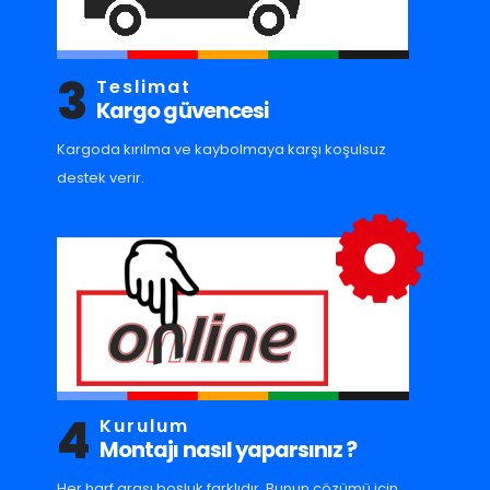
3
Teslimat
Kargo güvencesi
Kargoda kırılma ve kaybolmaya karşı koşulsuz
destek verir.
4
Kurulum
Montajı nasıl yaparsınız ?
Her harf arası boşluk farklıdır. Bunun çözümü için