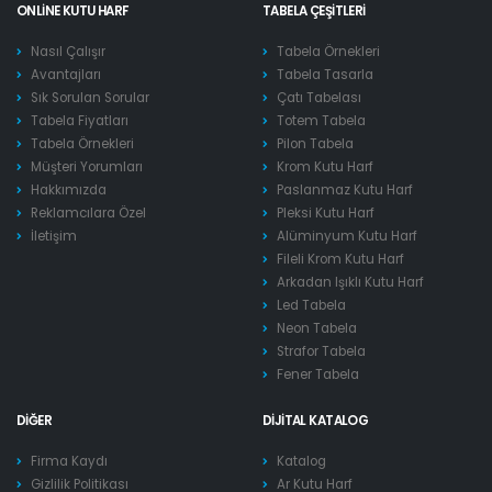
ONLINE KUTU HARF
TABELA ÇEŞITLERI
Nasıl Çalışır
Tabela Örnekleri
Avantajları
Tabela Tasarla
Sık Sorulan Sorular
Çatı Tabelası
Tabela Fiyatları
Totem Tabela
Tabela Örnekleri
Pilon Tabela
Müşteri Yorumları
Krom Kutu Harf
Hakkımızda
Paslanmaz Kutu Harf
Reklamcılara Özel
Pleksi Kutu Harf
İletişim
Alüminyum Kutu Harf
Fileli Krom Kutu Harf
Arkadan Işıklı Kutu Harf
Led Tabela
Neon Tabela
Strafor Tabela
Fener Tabela
DIĞER
DIJITAL KATALOG
Firma Kaydı
Katalog
Gizlilik Politikası
Ar Kutu Harf