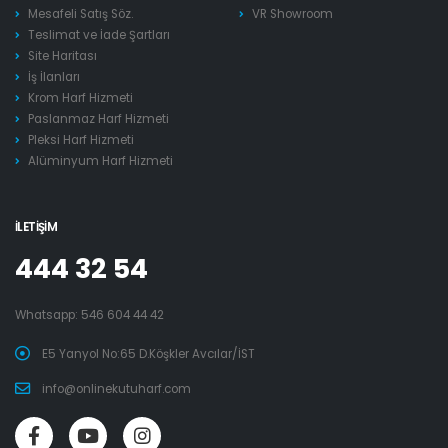
Mesafeli Satış Söz.
VR Showroom
Teslimat ve İade Şartları
Site Haritası
İş İlanları
Krom Harf Hizmeti
Paslanmaz Harf Hizmeti
Pleksi Harf Hizmeti
Alüminyum Harf Hizmeti
İLETIŞIM
444 32 54
Whatsapp:
546 604 44 42
E5 Yanyol No:65 D.Köşkler Avcılar/İST
info@onlinekutuharf.com