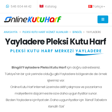
-
546 604 44 42
Katalog
Türkçe
ANASAYFA
PLEKSI KUTU HARF HIZMET ALANLARI
BINGÖL
YAYLADERE
Yayladere Pleksi Kutu Harf
PLEKSİ KUTU HARF MERKEZİ
YAYLADERE
Bingöl Yayladere Pleksi Kutu Harf
için doğru adrestesiniz.
Türkiye'nin bir çok yerinde olduğu gibi Yayladere bölgesinde de örnek
işlerimiz var.
Online Kutu Harf internet üzerinde aktif çalışması ve pazarlama
maliyetlerini düşürmesi ile size daha uygun fiyatlar sunar.
Bizden
Yayladere
için fiyat alın. Daha uygun fiyatlar için
'Kendi Tabelanı
Kendin Tak'