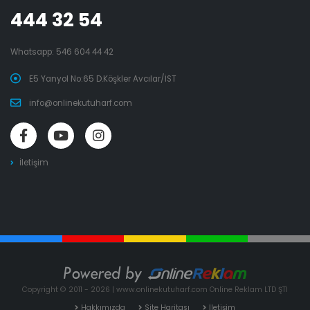
444 32 54
Whatsapp:
546 604 44 42
E5 Yanyol No:65 D.Köşkler Avcılar/İST
info@onlinekutuharf.com
İletişim
Copyright © 2011 - 2026 | www.onlinekutuharf.com Online Reklam LTD ŞTİ
Hakkımızda
Site Haritası
İletişim