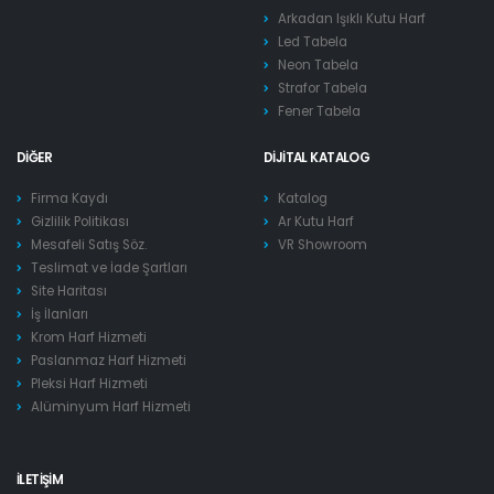
Arkadan Işıklı Kutu Harf
Led Tabela
Neon Tabela
Strafor Tabela
Fener Tabela
DIĞER
DIJITAL KATALOG
Firma Kaydı
Katalog
Gizlilik Politikası
Ar Kutu Harf
Mesafeli Satış Söz.
VR Showroom
Teslimat ve İade Şartları
Site Haritası
İş İlanları
Krom Harf Hizmeti
Paslanmaz Harf Hizmeti
Pleksi Harf Hizmeti
Alüminyum Harf Hizmeti
İLETIŞIM