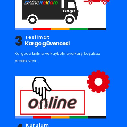
3
Teslimat
Kargo güvencesi
Kargoda kırılma ve kaybolmaya karşı koşulsuz
destek verir.
Kurulum