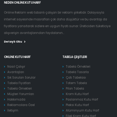
NEDEN ONLINE KUTU HARF
Online Reklam web tabanlı çalışan bir reklam şirketidir. Dolayısıyla
internet sayesinde masrafları çok daha düşüktür ve bu avantajı da
fiyatlara yansıtarak sizlere en uygun fiyatı sunar. Üreticiden tüketiciye
alışverişin avantajlarından faydalanın...
Detaylı Oku
ONLINE KUTU HARF
TABELA ÇEŞITLERI
Nasıl Çalışır
Tabela Örnekleri
Avantajları
Tabela Tasarla
Sık Sorulan Sorular
Çatı Tabelası
Tabela Fiyatları
Totem Tabela
Tabela Örnekleri
Pilon Tabela
Müşteri Yorumları
Krom Kutu Harf
Hakkımızda
Paslanmaz Kutu Harf
Reklamcılara Özel
Pleksi Kutu Harf
İletişim
Alüminyum Kutu Harf
Fileli Krom Kutu Harf