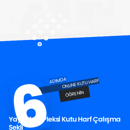
6
ADIMDA
ONLINE KUTU HARF
ÖĞRENIN
Yayladere Pleksi Kutu Harf Çalışma
Şekli