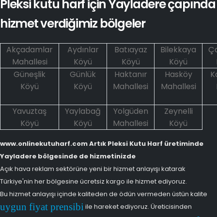
Pleksi kutu harf için Yayladere çapında
hizmet verdiğimiz bölgeler
Akçadamlar
Aydınlar
Batıayaz
Bilekkaya
Ça
Mahallesi
Köyü
Köyü
Köyü
Güneşlik
Günlük
Haktanır
Hasköy
K
Köyü
Köyü
Mahallesi
Mahallesi
Yavuztaş
Yaylabağ
Yolgüden
Zeynelli
Köyü
Köyü
Mahallesi
Köyü
www.onlinekutuharf.com Artık Pleksi Kutu Harf üretiminde
Yayladere bölgesinde de hizmetinizde
Açık hava reklam sektörüne yeni bir hizmet anlayışı katarak
Türkiye'nin her bölgesine ücretsiz kargo ile hizmet ediyoruz.
Bu hizmet anlayışı içinde kaliteden de ödün vermeden üstün kalite
uygun fiyat prensibi
ile hareket ediyoruz. Üreticisinden