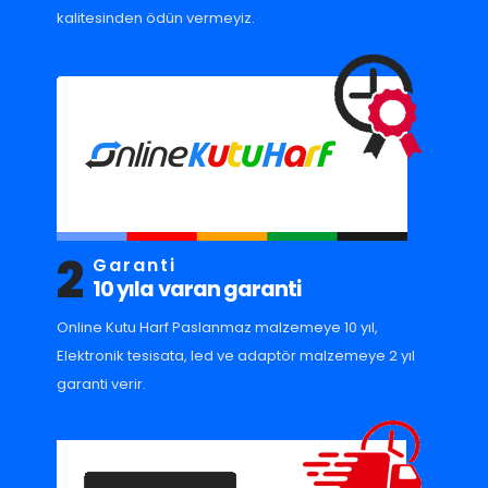
kalitesinden ödün vermeyiz.
2
Garanti
10 yıla varan garanti
Online Kutu Harf Paslanmaz malzemeye 10 yıl,
Elektronik tesisata, led ve adaptör malzemeye 2 yıl
garanti verir.