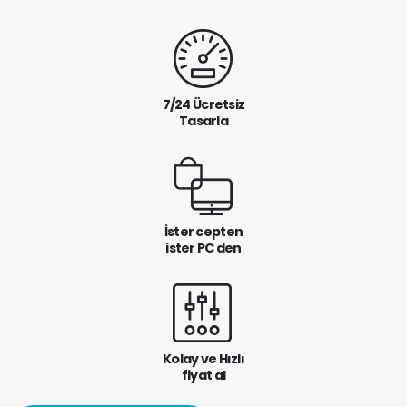
7/24 Ücretsiz
Tasarla
İster cepten
ister PC den
Kolay ve Hızlı
fiyat al