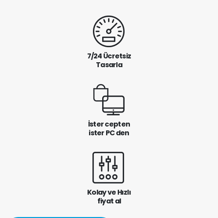
7/24 Ücretsiz
Tasarla
İster cepten
ister PC den
Kolay ve Hızlı
fiyat al