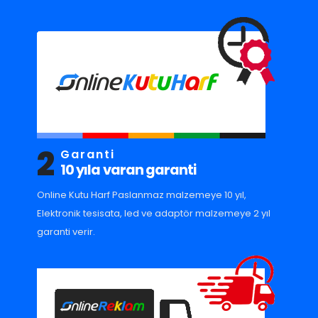
2
Garanti
10 yıla varan garanti
Online Kutu Harf Paslanmaz malzemeye 10 yıl,
Elektronik tesisata, led ve adaptör malzemeye 2 yıl
garanti verir.