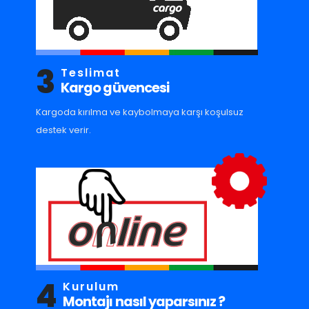
3
Teslimat
Kargo güvencesi
Kargoda kırılma ve kaybolmaya karşı koşulsuz
destek verir.
4
Kurulum
Montajı nasıl yaparsınız ?