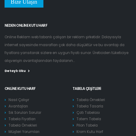
Bize Ulaşın
NEDEN ONLINE KUTU HARF
Online Reklam web tabanlı çalışan bir reklam şirketidir. Dolayısıyla
internet sayesinde masrafları çok daha düşüktür ve bu avantajı da
fiyatlara yansıtarak sizlere en uygun fiyatı sunar. Üreticiden tüketiciye
alışverişin avantajlarından faydalanın...
Detaylı Oku
ONLINE KUTU HARF
TABELA ÇEŞITLERI
Nasıl Çalışır
Tabela Örnekleri
Avantajları
Tabela Tasarla
Sık Sorulan Sorular
Çatı Tabelası
Tabela Fiyatları
Totem Tabela
Tabela Örnekleri
Pilon Tabela
Müşteri Yorumları
Krom Kutu Harf