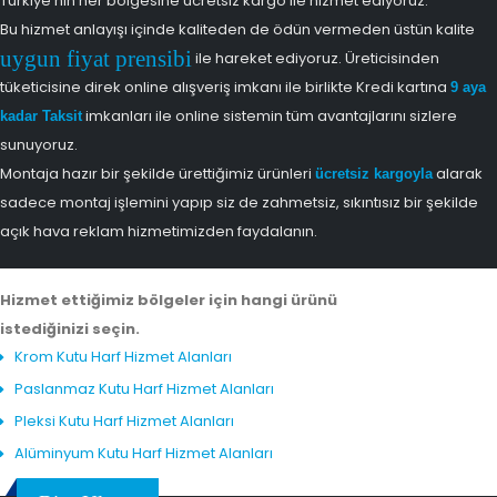
Türkiye'nin her bölgesine ücretsiz kargo ile hizmet ediyoruz.
Bu hizmet anlayışı içinde kaliteden de ödün vermeden üstün kalite
uygun fiyat prensibi
ile hareket ediyoruz. Üreticisinden
tüketicisine direk online alışveriş imkanı ile birlikte Kredi kartına
9 aya
imkanları ile online sistemin tüm avantajlarını sizlere
kadar Taksit
sunuyoruz.
Montaja hazır bir şekilde ürettiğimiz ürünleri
alarak
ücretsiz kargoyla
sadece montaj işlemini yapıp siz de zahmetsiz, sıkıntısız bir şekilde
açık hava reklam hizmetimizden faydalanın.
Hizmet ettiğimiz bölgeler için hangi ürünü
istediğinizi seçin.
Krom Kutu Harf Hizmet Alanları
Paslanmaz Kutu Harf Hizmet Alanları
Pleksi Kutu Harf Hizmet Alanları
Alüminyum Kutu Harf Hizmet Alanları