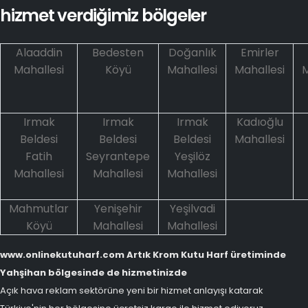
hizmet verdiğimiz bölgeler
Alaaddin
Bedesten
Doğanlık
Emirler
Mahallesi
Köyü
Mahallesi
Mahallesi
M
Irmak
Irmak
Irmak
Kadıoğlu
Beldesi
Beldesi
Beldesi
Mahallesi
Fatih
Seyrantepe
Yeşilöz
Mahallesi
Mahallesi
Mahallesi
Mahmutlar
Yenişehir
Yeşilvadi
Köyü
Mahallesi
Mahallesi
www.onlinekutuharf.com Artık Krom Kutu Harf üretiminde
Yahşihan bölgesinde de hizmetinizde
Açık hava reklam sektörüne yeni bir hizmet anlayışı katarak