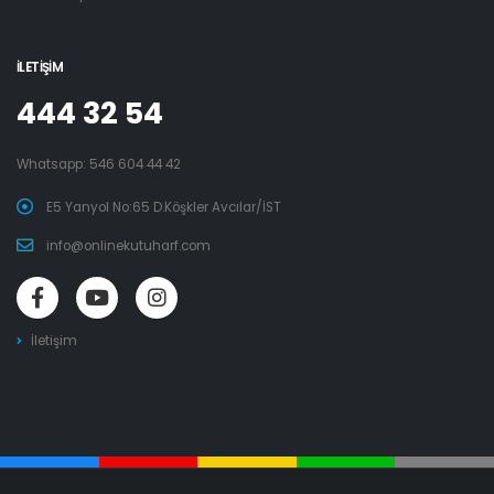
İLETIŞIM
444 32 54
Whatsapp:
546 604 44 42
E5 Yanyol No:65 D.Köşkler Avcılar/İST
info@onlinekutuharf.com
İletişim