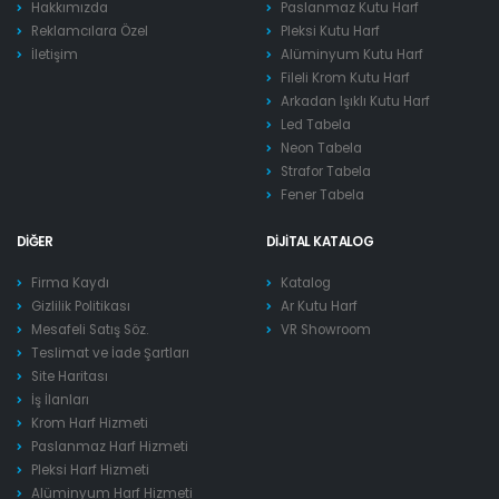
Hakkımızda
Paslanmaz Kutu Harf
Reklamcılara Özel
Pleksi Kutu Harf
İletişim
Alüminyum Kutu Harf
Fileli Krom Kutu Harf
Arkadan Işıklı Kutu Harf
Led Tabela
Neon Tabela
Strafor Tabela
Fener Tabela
DIĞER
DIJITAL KATALOG
Firma Kaydı
Katalog
Gizlilik Politikası
Ar Kutu Harf
Mesafeli Satış Söz.
VR Showroom
Teslimat ve İade Şartları
Site Haritası
İş İlanları
Krom Harf Hizmeti
Paslanmaz Harf Hizmeti
Pleksi Harf Hizmeti
Alüminyum Harf Hizmeti