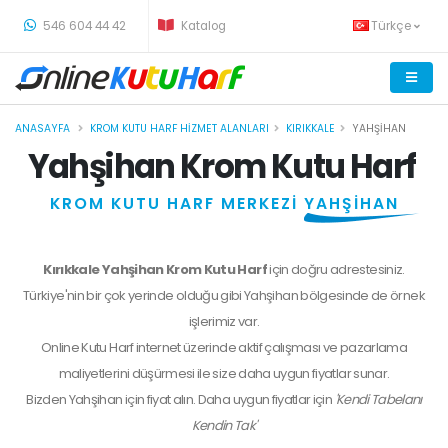
-
546 604 44 42
Katalog
Türkçe
ANASAYFA
KROM KUTU HARF HIZMET ALANLARI
KIRIKKALE
YAHŞIHAN
Yahşihan Krom Kutu Harf
KROM KUTU HARF MERKEZİ
YAHŞİHAN
Kırıkkale Yahşihan Krom Kutu Harf
için doğru adrestesiniz.
Türkiye'nin bir çok yerinde olduğu gibi Yahşihan bölgesinde de örnek
işlerimiz var.
Online Kutu Harf internet üzerinde aktif çalışması ve pazarlama
maliyetlerini düşürmesi ile size daha uygun fiyatlar sunar.
Bizden
Yahşihan
için fiyat alın. Daha uygun fiyatlar için
'Kendi Tabelanı
Kendin Tak'