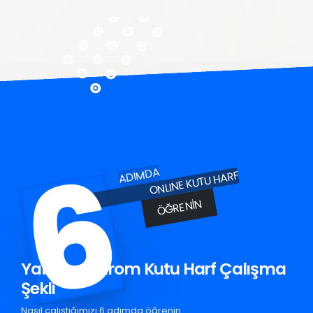
6
ADIMDA
ONLINE KUTU HARF
ÖĞRENIN
Yahşihan Krom Kutu Harf Çalışma
Şekli
Nasıl çalıştığımızı 6 adımda öğrenin.