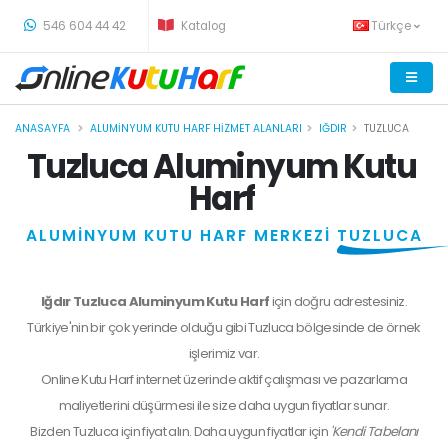
-
546 604 44 42
Katalog
Türkçe
ANASAYFA
ALUMINYUM KUTU HARF HIZMET ALANLARI
IĞDIR
TUZLUCA
Tuzluca Aluminyum Kutu
Harf
ALUMİNYUM KUTU HARF MERKEZİ
TUZLUCA
Iğdır Tuzluca Aluminyum Kutu Harf
için doğru adrestesiniz.
Türkiye'nin bir çok yerinde olduğu gibi Tuzluca bölgesinde de örnek
işlerimiz var.
Online Kutu Harf internet üzerinde aktif çalışması ve pazarlama
maliyetlerini düşürmesi ile size daha uygun fiyatlar sunar.
Bizden
Tuzluca
için fiyat alın. Daha uygun fiyatlar için
'Kendi Tabelanı