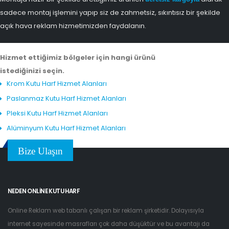
sadece montaj işlemini yapıp siz de zahmetsiz, sıkıntısız bir şekilde
açık hava reklam hizmetimizden faydalanın.
Hizmet ettiğimiz bölgeler için hangi ürünü
istediğinizi seçin.
Krom Kutu Harf Hizmet Alanları
Paslanmaz Kutu Harf Hizmet Alanları
Pleksi Kutu Harf Hizmet Alanları
Alüminyum Kutu Harf Hizmet Alanları
Bize Ulaşın
NEDEN ONLINE KUTU HARF
Online Reklam web tabanlı çalışan bir reklam şirketidir. Dolayısıyla
internet sayesinde masrafları çok daha düşüktür ve bu avantajı da