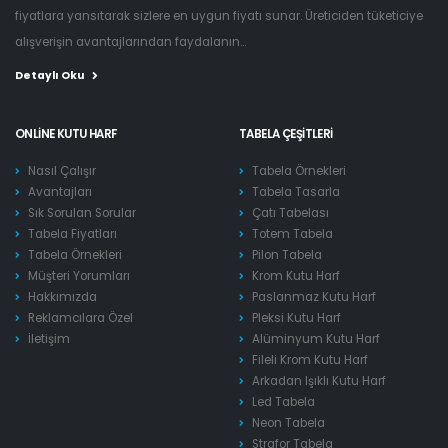
fiyatlara yansıtarak sizlere en uygun fiyatı sunar. Üreticiden tüketiciye
alışverişin avantajlarından faydalanın...
Detaylı Oku
ONLINE KUTU HARF
TABELA ÇEŞITLERI
Nasıl Çalışır
Tabela Örnekleri
Avantajları
Tabela Tasarla
Sık Sorulan Sorular
Çatı Tabelası
Tabela Fiyatları
Totem Tabela
Tabela Örnekleri
Pilon Tabela
Müşteri Yorumları
Krom Kutu Harf
Hakkımızda
Paslanmaz Kutu Harf
Reklamcılara Özel
Pleksi Kutu Harf
İletişim
Alüminyum Kutu Harf
Fileli Krom Kutu Harf
Arkadan Işıklı Kutu Harf
Led Tabela
Neon Tabela
Strafor Tabela