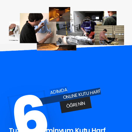
6
ADIMDA
ONLINE KUTU HARF
ÖĞRENIN
Tuzluca Aluminyum Kutu Harf