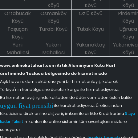
Köyü
Köyü
Köyü
Ortabucak
Osmanköy
Özlü Köyü
Pirdemi
Köyü
Köyü
Köyü
Taşuçan
Turabi Köyü
Tutak Köyü
Uğruca
Köyü
Köyü
Yeni
Yukarı
Yukarıaktaş
Yukarıciva
Mahallesi
Mahallesi
Köyü
Köyü
www.onlinekutuharf.com Artık Aluminyum Kutu Harf
üretiminde Tuzluca bölgesinde de hizmetinizde
Açık hava reklam sektörüne yeni bir hizmet anlayışı katarak
Türkiye'nin her bölgesine ücretsiz kargo ile hizmet ediyoruz.
Bu hizmet anlayışı içinde kaliteden de ödün vermeden üstün kalite
uygun fiyat prensibi
ile hareket ediyoruz. Üreticisinden
tüketicisine direk online alışveriş imkanı ile birlikte Kredi kartına
9 aya
imkanları ile online sistemin tüm avantajlarını sizlere
kadar Taksit
sunuyoruz.
Montaja hazır bir şekilde ürettiğimiz ürünleri
alarak
ücretsiz kargoyla