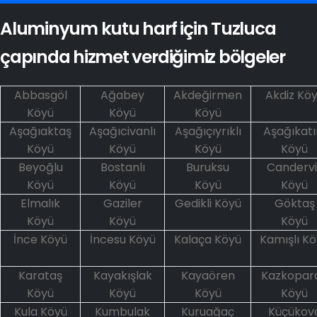
Aluminyum kutu harf için Tuzluca
çapında hizmet verdiğimiz bölgeler
Abbasgöl
Ağabey
Akdeğirmen
Akdiz Kö
Köyü
Köyü
Köyü
Aşağıaktaş
Aşağıcivanlı
Aşağıçıyrıklı
Aşağıkatır
Köyü
Köyü
Köyü
Köyü
Beyoğlu
Bostanlı
Buruksu
Candervi
Köyü
Köyü
Köyü
Köyü
Elmalık
Gaziler
Gedikli Köyü
Göktaş
Köyü
Köyü
Köyü
İnce Köyü
İncesu Köyü
Kalaça Köyü
Kamışlı K
Karataş
Kayakışlak
Kayaören
Kazkopar
Köyü
Köyü
Köyü
Köyü
Kula Köyü
Kumbulak
Kuruağaç
Küçükov