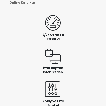
Online Kutu Harf
7/24 Ücretsiz
Tasarla
İster cepten
ister PC den
Kolay ve Hızlı
fiyat al