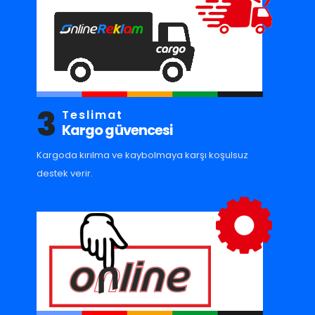
3
Teslimat
Kargo güvencesi
Kargoda kırılma ve kaybolmaya karşı koşulsuz
destek verir.