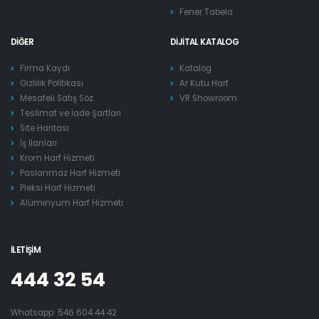
Fener Tabela
DIĞER
DIJITAL KATALOG
Firma Kaydı
Katalog
Gizlilik Politikası
Ar Kutu Harf
Mesafeli Satış Söz.
VR Showroom
Teslimat ve İade Şartları
Site Haritası
İş İlanları
Krom Harf Hizmeti
Paslanmaz Harf Hizmeti
Pleksi Harf Hizmeti
Alüminyum Harf Hizmeti
İLETIŞIM
444 32 54
Whatsapp:
546 604 44 42